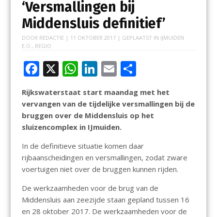
‘Versmallingen bij
Middensluis definitief’
DOOR
REDACTIE
|
11 OKTOBER 2017
| GEPLAATST IN
IJMUIDEN
E.O.
,
REGIO
F
X
W
Li
E
D
ac
h
n
m
el
Rijkswaterstaat start maandag met het
e
at
k
ai
e
vervangen van de tijdelijke versmallingen bij de
b
s
e
l
n
bruggen over de Middensluis op het
o
A
dI
sluizencomplex in IJmuiden.
o
p
n
In de definitieve situatie komen daar
k
p
rijbaanscheidingen en versmallingen, zodat zware
voertuigen niet over de bruggen kunnen rijden.
De werkzaamheden voor de brug van de
Middensluis aan zeezijde staan gepland tussen 16
en 28 oktober 2017. De werkzaamheden voor de