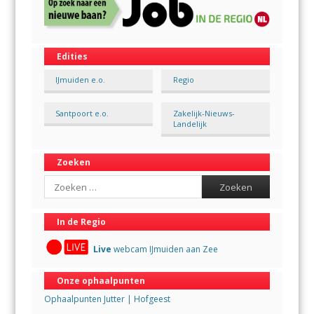
Edities
IJmuiden e.o.
Regio
Santpoort e.o.
Zakelijk-Nieuws-
Landelijk
Zoeken
Search
In de Regio
Live
webcam IJmuiden aan Zee
Onze ophaalpunten
Ophaalpunten Jutter | Hofgeest