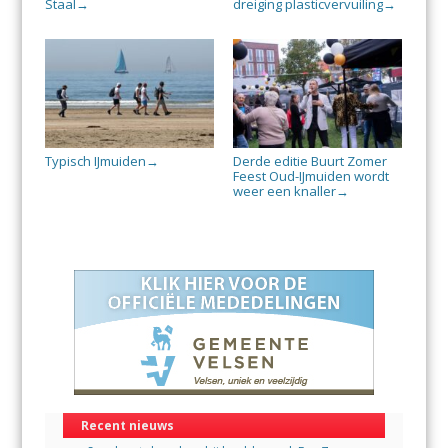
Staal
dreiging plasticvervuiling
→
→
Typisch IJmuiden
Derde editie Buurt Zomer
→
Feest Oud-IJmuiden wordt
weer een knaller
→
Recent nieuws