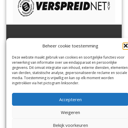
Jutter | Hofgeest
IJmuiden,
en
Velsen-Noord
Beheer cookie toestemming
Margadantstraat 34
Velserbroek
,
Velsen-Zuid,
1976 DN IJmuiden
Santpoort-Noord
,
Santpoort-
0255-533900
Zuid
,
Driehuis
en
Deze website maakt gebruik van cookies en soortgelijke functies voor
info@jutter.nl
of
info@hofgee
Spaarnwoude
.
verwerking van informatie over uw eindapparaat en persoonlijke
st.nl
gegevens. Dit omvat integratie van inhoud, externe diensten, elementen
van derden, statistische analyse, gepersonaliseerde reclame en sociale
media. Toestemming is vrijwillig en kan op elk moment worden
Contact
ingetrokken via het pictogram linksonder.
Andere uitgaven
Bezorgklacht
Ophaalpunten
Accepteren
Vacatures
Voorwaarden
Privacyverklaring
Weigeren
Bekijk voorkeuren
© Kennemerland Pers B.V.