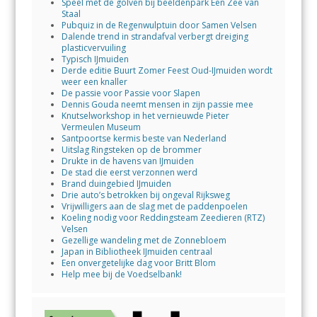
Speel met de golven bij beeldenpark Een Zee van
Staal
Pubquiz in de Regenwulptuin door Samen Velsen
Dalende trend in strandafval verbergt dreiging
plasticvervuiling
Typisch IJmuiden
Derde editie Buurt Zomer Feest Oud-IJmuiden wordt
weer een knaller
De passie voor Passie voor Slapen
Dennis Gouda neemt mensen in zijn passie mee
Knutselworkshop in het vernieuwde Pieter
Vermeulen Museum
Santpoortse kermis beste van Nederland
Uitslag Ringsteken op de brommer
Drukte in de havens van IJmuiden
De stad die eerst verzonnen werd
Brand duingebied IJmuiden
Drie auto’s betrokken bij ongeval Rijksweg
Vrijwilligers aan de slag met de paddenpoelen
Koeling nodig voor Reddingsteam Zeedieren (RTZ)
Velsen
Gezellige wandeling met de Zonnebloem
Japan in Bibliotheek IJmuiden centraal
Een onvergetelijke dag voor Britt Blom
Help mee bij de Voedselbank!