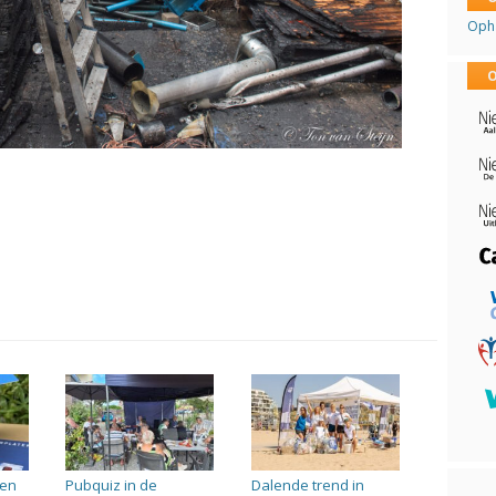
Opha
O
ven
Pubquiz in de
Dalende trend in