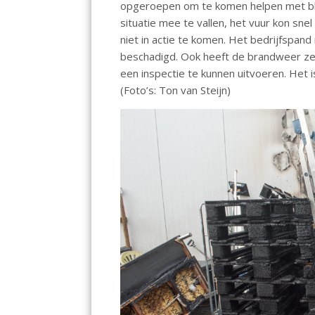
opgeroepen om te komen helpen met bl
o
p
n
situatie mee te vallen, het vuur kon s
k
p
niet in actie te komen. Het bedrijfspan
beschadigd. Ook heeft de brandweer ze
een inspectie te kunnen uitvoeren. Het i
(Foto’s: Ton van Steijn)