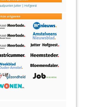
alpunten Jutter | Hofgeest
nze uitgaven