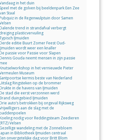
Vandaag in het duin
Speel met de golven bij beeldenpark Een Zee
van Staal
Pubquiz in de Regenwulptuin door Samen
Velsen
Dalende trend in strandafval verbergt
dreiging plasticvervuiling
Typisch IJmuiden
Derde editie Buurt Zomer Feest Oud-
IJmuiden wordt weer een knaller
De passie voor Passie voor Slapen
Dennis Gouda neemt mensen in zijn passie
mee
Knutselworkshop in het vernieuwde Pieter
Vermeulen Museum
Santpoortse kermis beste van Nederland
Uitslag Ringsteken op de brommer
Drukte in de havens van IJmuiden
De stad die eerst verzonnen werd
Brand duingebied IJmuiden
Drie auto’s betrokken bij ongeval Rijksweg
Vrijwilligers aan de slag met de
paddenpoelen
Koeling nodig voor Reddingsteam Zeedieren
(RTZ) Velsen
Gezellige wandeling met de Zonnebloem
Japan in Bibliotheek IJmuiden centraal
Een onvergetelijke dag voor Britt Blom