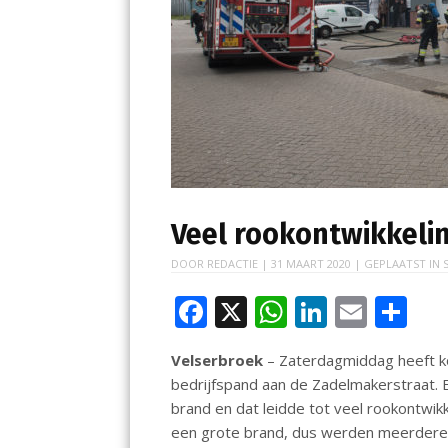
Veel rookontwikkeli
DOOR
REDACTIE
|
31 MAART 2020
| GEPLAATST IN
F
X
W
Li
E
D
ac
h
n
m
el
Velserbroek
– Zaterdagmiddag heeft ko
e
at
k
ai
e
bedrijfspand aan de Zadelmakerstraat. E
b
s
e
l
n
brand en dat leidde tot veel rookontwikk
o
A
dI
een grote brand, dus werden meerdere