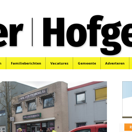
oek, Santpoort, Driehuis en Spaarnwoude.
n
Familieberichten
Vacatures
Gemeente
Adverteren
R