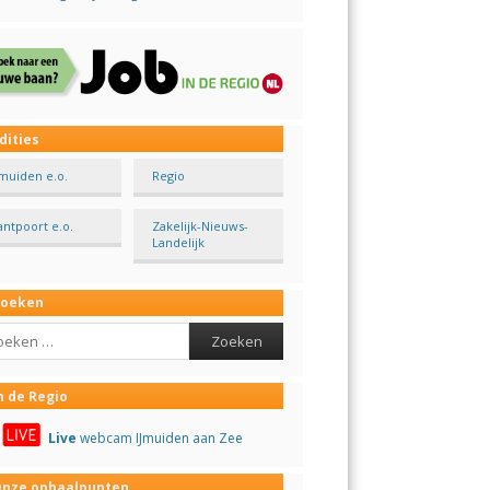
dities
Jmuiden e.o.
Regio
antpoort e.o.
Zakelijk-Nieuws-
Landelijk
Zoeken
ch
n de Regio
Live
webcam IJmuiden aan Zee
nze ophaalpunten