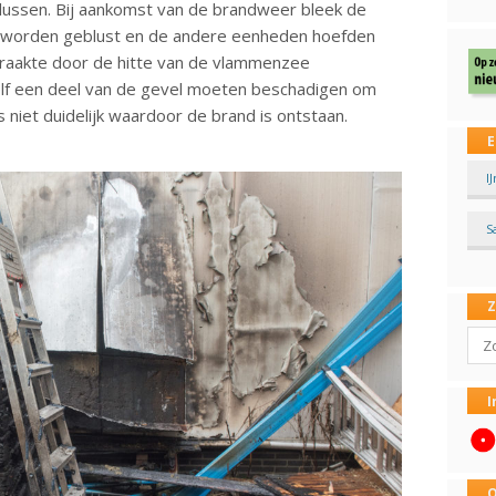
ussen. Bij aankomst van de brandweer bleek de
nel worden geblust en de andere eenheden hoefden
d raakte door de hitte van de vlammenzee
lf een deel van de gevel moeten beschadigen om
s niet duidelijk waardoor de brand is ontstaan.
E
I
S
Sear
I
O