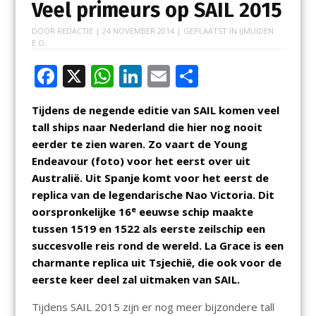
Veel primeurs op SAIL 2015
DOOR
REDACTIE
|
24 NOVEMBER 2014
| GEPLAATST IN
IJMUIDEN
E.O.
F
X
W
Li
E
D
ac
h
n
m
el
Tijdens de negende editie van SAIL komen veel
e
at
k
ai
e
tall ships naar Nederland die hier nog nooit
b
s
e
l
n
eerder te zien waren. Zo vaart de Young
o
A
dI
Endeavour (foto) voor het eerst over uit
Australië. Uit Spanje komt voor het eerst de
o
p
n
replica van de legendarische Nao Victoria. Dit
k
p
e
oorspronkelijke 16
eeuwse schip maakte
tussen 1519 en 1522 als eerste zeilschip een
succesvolle reis rond de wereld. La Grace is een
charmante replica uit Tsjechië, die ook voor de
eerste keer deel zal uitmaken van SAIL.
Tijdens SAIL 2015 zijn er nog meer bijzondere tall