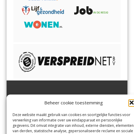
Jutter | Hofgeest
IJmuiden,
en
Velsen-Noord
Beheer cookie toestemming
Margadantstraat 34
Velserbroek
,
Velsen-Zuid,
1976 DN IJmuiden
Santpoort-Noord
,
Santpoort-
0255-533900
Zuid
,
Driehuis
en
Deze website maakt gebruik van cookies en soortgelijke functies voor
info@jutter.nl
of
info@hofgee
Spaarnwoude
.
verwerking van informatie over uw eindapparaat en persoonlijke
st.nl
gegevens. Dit omvat integratie van inhoud, externe diensten, elementen
van derden, statistische analyse, gepersonaliseerde reclame en sociale