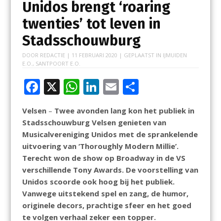
Unidos brengt ‘roaring
twenties’ tot leven in
Stadsschouwburg
DOOR
REDACTIE
|
11 FEBRUARI 2020
| GEPLAATST IN
IJMUIDEN
E.O.
,
SANTPOORT E.O.
F
X
W
Li
E
D
ac
h
n
m
el
Velsen
–
Twee avonden lang kon het publiek in
e
at
k
ai
e
Stadsschouwburg Velsen genieten van
b
s
e
l
n
Musicalvereniging Unidos met de sprankelende
o
A
dI
uitvoering van ‘Thoroughly Modern Millie’.
Terecht won de show op Broadway in de VS
o
p
n
verschillende Tony Awards. De voorstelling van
k
p
Unidos scoorde ook hoog bij het publiek.
Vanwege uitstekend spel en zang, de humor,
originele decors, prachtige sfeer en het goed
te volgen verhaal zeker een topper.