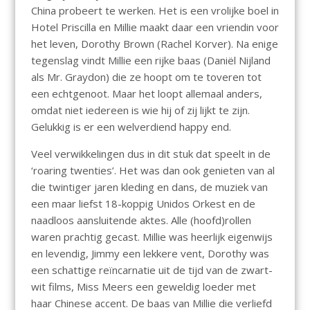
China probeert te werken. Het is een vrolijke boel in
Hotel Priscilla en Millie maakt daar een vriendin voor
het leven, Dorothy Brown (Rachel Korver). Na enige
tegenslag vindt Millie een rijke baas (Daniël Nijland
als Mr. Graydon) die ze hoopt om te toveren tot
een echtgenoot. Maar het loopt allemaal anders,
omdat niet iedereen is wie hij of zij lijkt te zijn.
Gelukkig is er een welverdiend happy end.
Veel verwikkelingen dus in dit stuk dat speelt in de
‘roaring twenties’. Het was dan ook genieten van al
die twintiger jaren kleding en dans, de muziek van
een maar liefst 18-koppig Unidos Orkest en de
naadloos aansluitende aktes. Alle (hoofd)rollen
waren prachtig gecast. Millie was heerlijk eigenwijs
en levendig, Jimmy een lekkere vent, Dorothy was
een schattige reïncarnatie uit de tijd van de zwart-
wit films, Miss Meers een geweldig loeder met
haar Chinese accent. De baas van Millie die verliefd