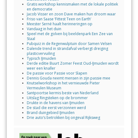
Gratis workshop kennismaken met de lokale politiek
en democratie
Jacob Visser en zoon Dave maken hun droom waar
Friso van Saase ‘Fittest Teen on Earth’
Meester Serné haalt herinneringen op
Vandaag in het duin
Speel met de golven bij beeldenpark Een Zee van
Staal
Pubquiz in de Regenwulptuin door Samen Velsen
Dalende trend in strandafval verbergt dreiging
plasticvervuiling
Typisch IJmuiden
Derde editie Buurt Zomer Feest Oud-IJmuiden wordt
weer een knaller
De passie voor Passie voor Slapen
Dennis Gouda neemt mensen in zijn passie mee
Knutselworkshop in het vernieuwde Pieter
Vermeulen Museum
Santpoortse kermis beste van Nederland
Uitslag Ringsteken op de brommer
Drukte in de havens van IJmuiden
De stad die eerst verzonnen werd
Brand duingebied IJmuiden
Drie auto’s betrokken bij ongeval Rijksweg