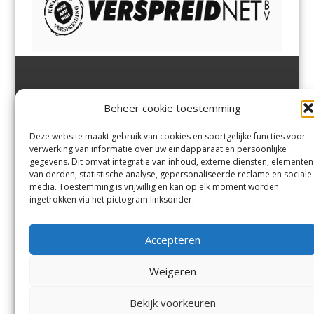
Jutter | Hofgeest
IJmuiden,
en
Velsen-Noord
Beheer cookie toestemming
Margadantstraat 34
Velserbroek
,
Velsen-Zuid,
1976 DN IJmuiden
Santpoort-Noord
,
Santpoort-
0255-533900
Zuid
,
Driehuis
en
Deze website maakt gebruik van cookies en soortgelijke functies voor
info@jutter.nl
of
info@hofgee
Spaarnwoude
.
verwerking van informatie over uw eindapparaat en persoonlijke
st.nl
gegevens. Dit omvat integratie van inhoud, externe diensten, elementen
van derden, statistische analyse, gepersonaliseerde reclame en sociale
media. Toestemming is vrijwillig en kan op elk moment worden
Contact
ingetrokken via het pictogram linksonder.
Andere uitgaven
Bezorgklacht
Ophaalpunten
Accepteren
Vacatures
Voorwaarden
Privacyverklaring
Weigeren
Bekijk voorkeuren
© Kennemerland Pers B.V.