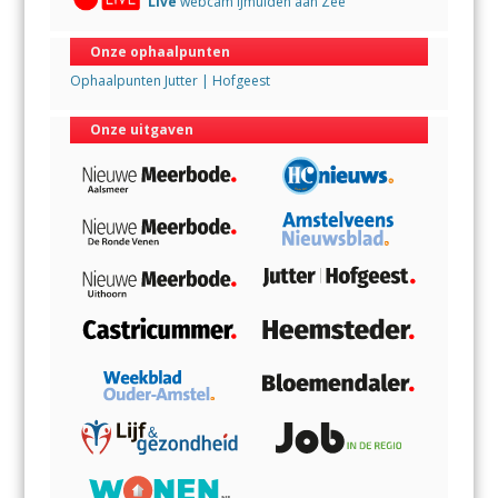
Live
webcam IJmuiden aan Zee
Onze ophaalpunten
Ophaalpunten Jutter | Hofgeest
Onze uitgaven