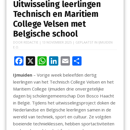
Uitwisseling leerlingen
Technisch en Maritiem
College Velsen met
Belgische school
DOOR
REDACTIE
|
13 NOVEMBER 2025
| GEPLAATST IN
IJMUIDEN
E.O.
F
X
W
Li
E
D
ac
h
n
m
el
IJmuiden
– Vorige week beleefden dertig
e
at
k
ai
e
leerlingen van het Technisch College Velsen en het
b
s
e
l
n
Maritiem College IJmuiden drie onvergetelijke
o
A
dI
dagen bij scholengemeenschap Don Bosco Haacht
in België. Tijdens het uitwisselingsproject doken de
o
p
n
Nederlandse en Belgische leerlingen samen in de
k
p
wereld van techniek, sport en cultuur. Ze volgden
boeiende technieklessen, hebben sportactiviteiten