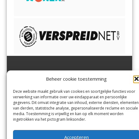
Jutter | Hofgeest
IJmuiden,
en
Velsen-Noord
Beheer cookie toestemming
Margadantstraat 34
Velserbroek
,
Velsen-Zuid,
1976 DN IJmuiden
Santpoort-Noord
,
Santpoort-
0255-533900
Zuid
,
Driehuis
en
Deze website maakt gebruik van cookies en soortgelijke functies voor
info@jutter.nl
of
info@hofgee
Spaarnwoude
.
verwerking van informatie over uw eindapparaat en persoonlijke
st.nl
gegevens. Dit omvat integratie van inhoud, externe diensten, elementen
van derden, statistische analyse, gepersonaliseerde reclame en sociale
media. Toestemming is vrijwillig en kan op elk moment worden
Contact
ingetrokken via het pictogram linksonder.
Andere uitgaven
Bezorgklacht
Ophaalpunten
Accepteren
Vacatures