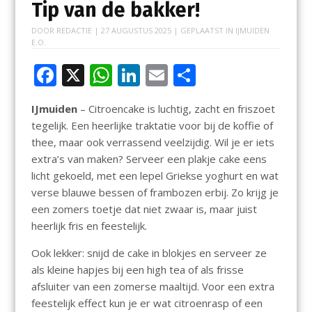
Tip van de bakker!
DOOR
REDACTIE
|
27 AUGUSTUS 2025
| GEPLAATST IN
IJMUIDEN
E.O.
F
X
W
Li
E
D
ac
h
n
m
el
IJmuiden
– Citroencake is luchtig, zacht en friszoet
e
at
k
ai
e
tegelijk. Een heerlijke traktatie voor bij de koffie of
b
s
e
l
n
thee, maar ook verrassend veelzijdig. Wil je er iets
o
A
dI
extra’s van maken? Serveer een plakje cake eens
licht gekoeld, met een lepel Griekse yoghurt en wat
o
p
n
verse blauwe bessen of frambozen erbij. Zo krijg je
k
p
een zomers toetje dat niet zwaar is, maar juist
heerlijk fris en feestelijk.
Ook lekker: snijd de cake in blokjes en serveer ze
als kleine hapjes bij een high tea of als frisse
afsluiter van een zomerse maaltijd. Voor een extra
feestelijk effect kun je er wat citroenrasp of een