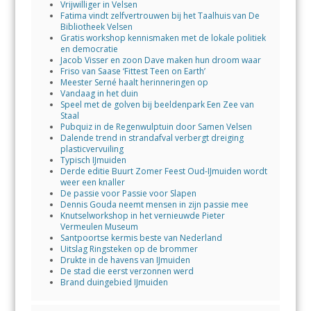
Vrijwilliger in Velsen
Fatima vindt zelfvertrouwen bij het Taalhuis van De
Bibliotheek Velsen
Gratis workshop kennismaken met de lokale politiek
en democratie
Jacob Visser en zoon Dave maken hun droom waar
Friso van Saase ‘Fittest Teen on Earth’
Meester Serné haalt herinneringen op
Vandaag in het duin
Speel met de golven bij beeldenpark Een Zee van
Staal
Pubquiz in de Regenwulptuin door Samen Velsen
Dalende trend in strandafval verbergt dreiging
plasticvervuiling
Typisch IJmuiden
Derde editie Buurt Zomer Feest Oud-IJmuiden wordt
weer een knaller
De passie voor Passie voor Slapen
Dennis Gouda neemt mensen in zijn passie mee
Knutselworkshop in het vernieuwde Pieter
Vermeulen Museum
Santpoortse kermis beste van Nederland
Uitslag Ringsteken op de brommer
Drukte in de havens van IJmuiden
De stad die eerst verzonnen werd
Brand duingebied IJmuiden