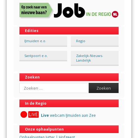
Edities
IJmuiden e.o.
Regio
Santpoort e.o.
Zakelijk-Nieuws-
Landelijk
Zoeken
Search
In de Regio
Live
webcam IJmuiden aan Zee
Onze ophaalpunten
Ophaalpunten Jutter | Hofgeest