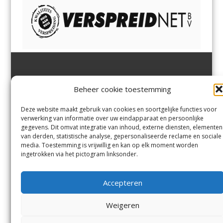
Jutter | Hofgeest
IJmuiden,
en
Velsen-Noord
Beheer cookie toestemming
Margadantstraat 34
Velserbroek
,
Velsen-Zuid,
1976 DN IJmuiden
Santpoort-Noord
,
Santpoort-
0255-533900
Zuid
,
Driehuis
en
Deze website maakt gebruik van cookies en soortgelijke functies voor
info@jutter.nl
of
info@hofgee
Spaarnwoude
.
verwerking van informatie over uw eindapparaat en persoonlijke
st.nl
gegevens. Dit omvat integratie van inhoud, externe diensten, elementen
van derden, statistische analyse, gepersonaliseerde reclame en sociale
media. Toestemming is vrijwillig en kan op elk moment worden
Contact
ingetrokken via het pictogram linksonder.
Andere uitgaven
Bezorgklacht
Ophaalpunten
Accepteren
Vacatures
Voorwaarden
Privacyverklaring
Weigeren