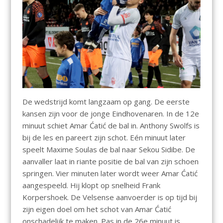
De wedstrijd komt langzaam op gang. De eerste
kansen zijn voor de jonge Eindhovenaren. In de 12e
minuut schiet Amar Ćatić de bal in. Anthony Swolfs is
bij de les en pareert zijn schot. Eén minuut later
speelt Maxime Soulas de bal naar Sekou Sidibe. De
aanvaller laat in riante positie de bal van zijn schoen
springen. Vier minuten later wordt weer Amar Ćatić
aangespeeld. Hij klopt op snelheid Frank
Korpershoek. De Velsense aanvoerder is op tijd bij
zijn eigen doel om het schot van Amar Ćatić
onschadelijk te maken. Pas in de 26e minuut is