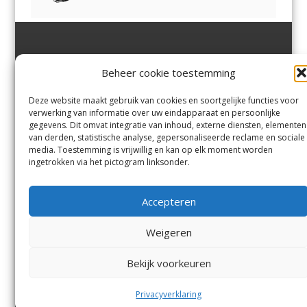
Jutter | Hofgeest
IJmuiden,
en
Velsen-Noord
Beheer cookie toestemming
Margadantstraat 34
Velserbroek
,
Velsen-Zuid,
1976 DN IJmuiden
Santpoort-Noord
,
Santpoort-
0255-533900
Zuid
,
Driehuis
en
Deze website maakt gebruik van cookies en soortgelijke functies voor
info@jutter.nl
of
info@hofgee
Spaarnwoude
.
verwerking van informatie over uw eindapparaat en persoonlijke
st.nl
gegevens. Dit omvat integratie van inhoud, externe diensten, elementen
van derden, statistische analyse, gepersonaliseerde reclame en sociale
media. Toestemming is vrijwillig en kan op elk moment worden
Contact
ingetrokken via het pictogram linksonder.
Andere uitgaven
Bezorgklacht
Ophaalpunten
Accepteren
Vacatures
Voorwaarden
Privacyverklaring
Weigeren
Bekijk voorkeuren
© Kennemerland Pers B.V.
Menu
Privacyverklaring