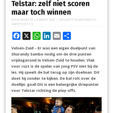
Telstar: zelf niet scoren
maar toch winnen
DOOR
REDACTIE
|
8 MAART 2020
| GEPLAATST IN
IJMUIDEN E.O.
,
SANTPOORT E.O.
F
X
W
Li
E
D
ac
h
n
m
el
Velsen-Zuid – Er was een eigen doelpunt van
e
at
k
ai
e
Shurandy Sambo nodig om de drie punten
b
s
e
l
n
vrijdagavond in Velsen-Zuid te houden. Vlak
o
A
dI
voor rust is de speler van Jong PSV niet bij de
les. Hij speelt de bal terug op zijn doelman. Dit
o
p
n
doet hij zonder te kijken. De bal rolt over de
k
p
doellijn: goal! Dit is een belangrijke driepunter
voor Telstar richting de play-offs.