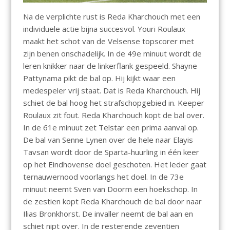
Na de verplichte rust is Reda Kharchouch met een
individuele actie bijna succesvol. Youri Roulaux
maakt het schot van de Velsense topscorer met
zijn benen onschadelijk. In de 49e minuut wordt de
leren knikker naar de linkerflank gespeeld. Shayne
Pattynama pikt de bal op. Hij kijkt waar een
medespeler vrij staat. Dat is Reda Kharchouch. Hij
schiet de bal hoog het strafschopgebied in. Keeper
Roulaux zit fout. Reda Kharchouch kopt de bal over.
In de 61e minuut zet Telstar een prima aanval op.
De bal van Senne Lynen over de hele naar Elayis
Tavsan wordt door de Sparta-huurling in één keer
op het Eindhovense doel geschoten. Het leder gaat
ternauwernood voorlangs het doel. In de 73e
minuut neemt Sven van Doorm een hoekschop. In
de zestien kopt Reda Kharchouch de bal door naar
Ilias Bronkhorst. De invaller neemt de bal aan en
schiet nipt over. In de resterende zeventien