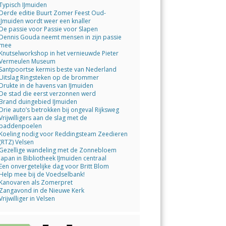
Typisch IJmuiden
Derde editie Buurt Zomer Feest Oud-
IJmuiden wordt weer een knaller
De passie voor Passie voor Slapen
Dennis Gouda neemt mensen in zijn passie
mee
Knutselworkshop in het vernieuwde Pieter
Vermeulen Museum
Santpoortse kermis beste van Nederland
Uitslag Ringsteken op de brommer
Drukte in de havens van IJmuiden
De stad die eerst verzonnen werd
Brand duingebied IJmuiden
Drie auto’s betrokken bij ongeval Rijksweg
Vrijwilligers aan de slag met de
paddenpoelen
Koeling nodig voor Reddingsteam Zeedieren
(RTZ) Velsen
Gezellige wandeling met de Zonnebloem
Japan in Bibliotheek IJmuiden centraal
Een onvergetelijke dag voor Britt Blom
Help mee bij de Voedselbank!
Kanovaren als Zomerpret
Zangavond in de Nieuwe Kerk
Vrijwilliger in Velsen