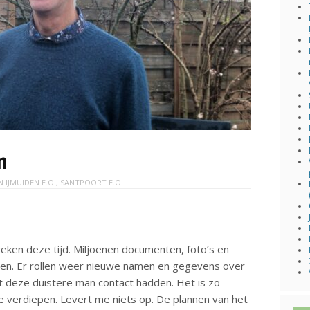
n
IN
IJMUIDEN E.O.
,
SANTPOORT E.O.
reken deze tijd. Miljoenen documenten, foto’s en
egeven. Er rollen weer nieuwe namen en gegevens over
t deze duistere man contact hadden. Het is zo
te verdiepen. Levert me niets op. De plannen van het