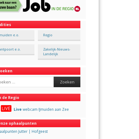
dities
Jmuiden e.o.
Regio
antpoort e.o.
Zakelijk-Nieuws-
Landelijk
Zoeken
ch
n de Regio
Live
webcam IJmuiden aan Zee
nze ophaalpunten
alpunten Jutter | Hofgeest