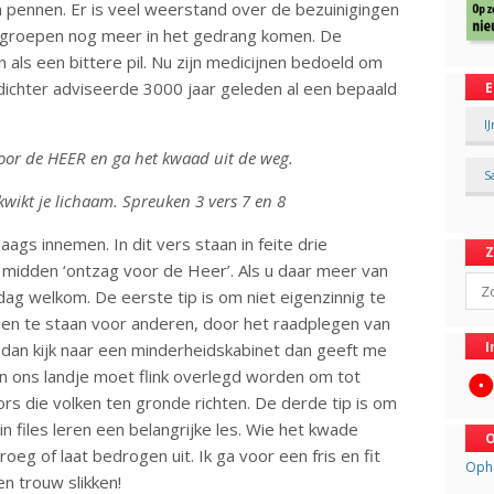
 pennen. Er is veel weerstand over de bezuinigingen
re groepen nog meer in het gedrang komen. De
 als een bittere pil. Nu zijn medicijnen bedoeld om
ichter adviseerde 3000 jaar geleden al een bepaald
E
I
oor de HEER en ga het kwaad uit de weg.
S
rkwikt je lichaam. Spreuken 3 vers 7 en 8
gs innemen. In dit vers staan in feite drie
t midden ‘ontzag voor de Heer’. Als u daar meer van
Sear
ndag welkom. De eerste tip is om niet eigenzinnig te
 open te staan voor anderen, door het raadplegen van
I
 dan kijk naar een minderheidskabinet dan geeft me
 In ons landje moet flink overlegd worden om tot
ors die volken ten gronde richten. De derde tip is om
n files leren een belangrijke les. Wie het kwade
O
oeg of laat bedrogen uit. Ik ga voor een fris en fit
Opha
en trouw slikken!