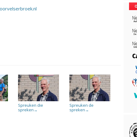
O
orvelserbroek.nl
Spreuken die
Spreuken de
spreken
spreken
→
→