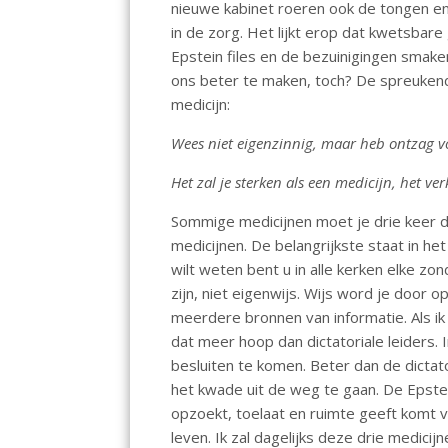
nieuwe kabinet roeren ook de tongen en
o
p
n
in de zorg. Het lijkt erop dat kwetsba
k
p
Epstein files en de bezuinigingen smaken
ons beter te maken, toch? De spreukend
medicijn:
Wees niet eigenzinnig, maar heb ontzag v
Het zal je sterken als een medicijn, het ve
Sommige medicijnen moet je drie keer daa
medicijnen. De belangrijkste staat in he
wilt weten bent u in alle kerken elke zo
zijn, niet eigenwijs. Wijs word je door
meerdere bronnen van informatie. Als ik
dat meer hoop dan dictatoriale leiders.
besluiten te komen. Beter dan de dictat
het kwade uit de weg te gaan. De Epstei
opzoekt, toelaat en ruimte geeft komt vr
leven. Ik zal dagelijks deze drie medicijn