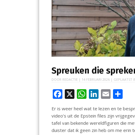
Spreuken die spreke
DOOR
REDACTIE
|
14 FEBRUARI 2026
| GEPLAATST 
F
X
W
Li
E
D
ac
h
n
m
el
Er is weer heel wat te lezen en te besp
e
at
k
ai
e
video’s uit de Epstein files zijn vrijg
b
s
e
l
n
tafel van bekende wereldfiguren die me
o
A
dI
duister dat ik geen zin heb om me erin 