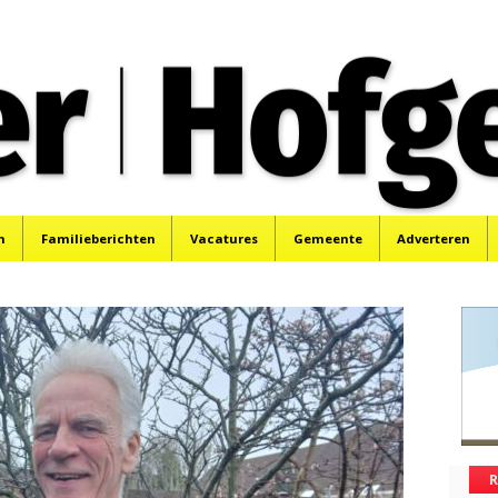
oek, Santpoort, Driehuis en Spaarnwoude.
n
Familieberichten
Vacatures
Gemeente
Adverteren
R