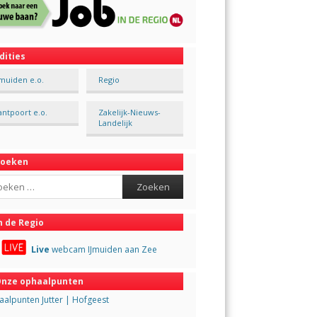
dities
Jmuiden e.o.
Regio
antpoort e.o.
Zakelijk-Nieuws-
Landelijk
Zoeken
ch
n de Regio
Live
webcam IJmuiden aan Zee
nze ophaalpunten
alpunten Jutter | Hofgeest