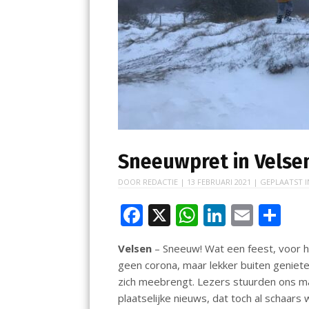
Sneeuwpret in Velse
DOOR
REDACTIE
|
13 FEBRUARI 2021
| GEPLAATST 
F
X
W
Li
E
D
ac
h
n
m
el
Velsen
– Sneeuw! Wat een feest, voor h
e
at
k
ai
e
geen corona, maar lekker buiten geniete
b
s
e
l
n
zich meebrengt. Lezers stuurden ons ma
o
A
dI
plaatselijke nieuws, dat toch al schaars