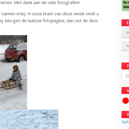
ieten. Met dank aan de vele fotografen!
r namen erbij. In onze krant van deze week vindt u
j. Morgen de laatste fotopagina, dan zet de dooi
E
I
S
Sear
I
O
Opha