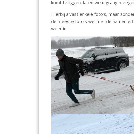
komt te liggen, laten we u graag meegen
o
p
n
k
p
Hierbij alvast enkele foto’s, maar zonde
de meeste foto’s wel met de namen erbi
weer in.