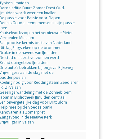
Typisch IJmuiden
Derde editie Buurt Zomer Feest Oud-
IJmuiden wordt weer een knaller
De passie voor Passie voor Slapen
Dennis Gouda neemt mensen in zijn passie
mee
Knutselworkshop in het vernieuwde Pieter
Vermeulen Museum
Santpoortse kermis beste van Nederland
Uitslag Ringsteken op de brommer
Drukte in de havens van IJmuiden
De stad die eerst verzonnen werd
Brand duingebied IJmuiden
Drie auto’s betrokken bij ongeval Rijksweg
Vrijwilligers aan de slag met de
paddenpoelen
Koeling nodig voor Reddingsteam Zeedieren
(RTZ) Velsen
Gezellige wandeling met de Zonnebloem
Japan in Bibliotheek IJmuiden centraal
Een onvergetelijke dag voor Britt Blom
Help mee bij de Voedselbank!
Kanovaren als Zomerpret
Zangavond in de Nieuwe Kerk
Vrijwilliger in Velsen