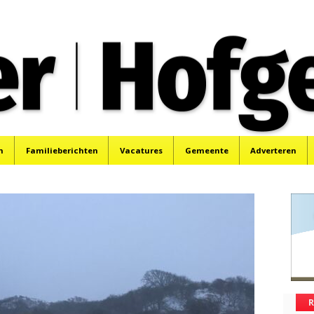
oek, Santpoort, Driehuis en Spaarnwoude.
n
Familieberichten
Vacatures
Gemeente
Adverteren
R