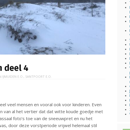
n deel 4
IN
IJMUIDEN E.O.
,
SANTPOORT E.O.
eel veel mensen en vooral ook voor kinderen. Even
n van al het vertier dat dat witte koude goedje met
ssaal foto’s toe van de sneeuwpret en nu het
 was, door deze vorstperiode vrijwel helemaal stil