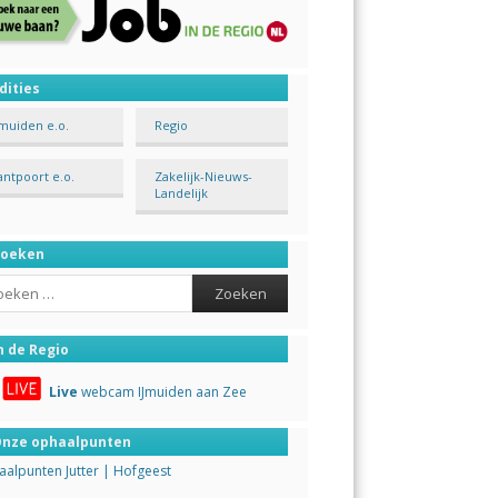
dities
Jmuiden e.o.
Regio
antpoort e.o.
Zakelijk-Nieuws-
Landelijk
Zoeken
ch
n de Regio
Live
webcam IJmuiden aan Zee
nze ophaalpunten
alpunten Jutter | Hofgeest