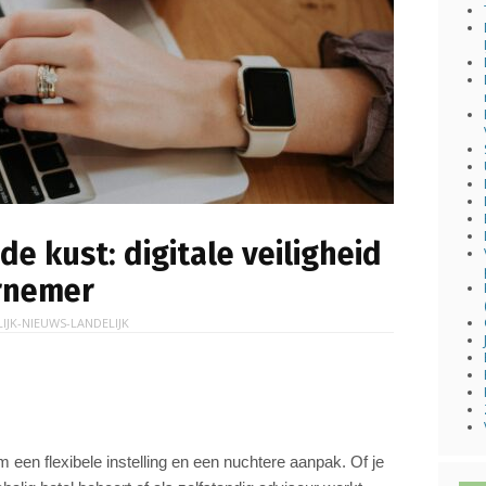
e kust: digitale veiligheid
rnemer
LIJK-NIEUWS-LANDELIJK
een flexibele instelling en een nuchtere aanpak. Of je