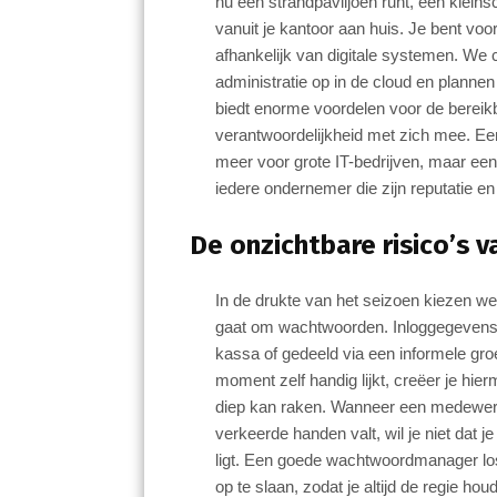
nu een strandpaviljoen runt, een kleinsc
o
A
dI
vanuit je kantoor aan huis. Je bent voo
o
p
n
afhankelijk van digitale systemen. W
administratie op in de cloud en plannen
k
p
biedt enorme voordelen voor de bereikb
verantwoordelijkheid met zich mee. Een 
meer voor grote IT-bedrijven, maar e
iedere ondernemer die zijn reputatie e
De onzichtbare risico’s 
In de drukte van het seizoen kiezen w
gaat om wachtwoorden. Inloggegevens 
kassa of gedeeld via een informele gr
moment zelf handig lijkt, creëer je hi
diep kan raken. Wanneer een medewerke
verkeerde handen valt, wil je niet dat je
ligt. Een goede wachtwoordmanager lost
op te slaan, zodat je altijd de regie h