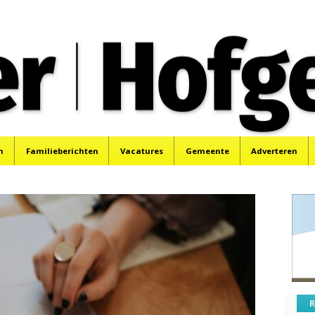
oek, Santpoort, Driehuis en Spaarnwoude.
n
Familieberichten
Vacatures
Gemeente
Adverteren
R