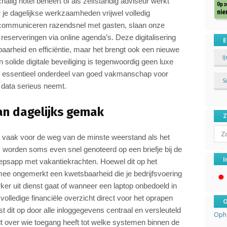
halig hotel beheert of als zelfstandig adviseur werkt
r je dagelijkse werkzaamheden vrijwel volledig
e communiceren razendsnel met gasten, slaan onze
 reserveringen via online agenda’s. Deze digitalisering
E
aarheid en efficiëntie, maar het brengt ook een nieuwe
I
solide digitale beveiliging is tegenwoordig geen luxe
en essentieel onderdeel van goed vakmanschap voor
S
n data serieus neemt.
van dagelijks gemak
Sear
e vaak voor de weg van de minste weerstand als het
worden soms even snel genoteerd op een briefje bij de
I
oepsapp met vakantiekrachten. Hoewel dit op het
ermee ongemerkt een kwetsbaarheid die je bedrijfsvoering
r uit dienst gaat of wanneer een laptop onbedoeld in
 volledige financiële overzicht direct voor het oprapen
O
 dit op door alle inloggegevens centraal en versleuteld
Opha
oudt over wie toegang heeft tot welke systemen binnen de