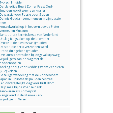
Typisch IJmuiden
Derde editie Buurt Zomer Feest Oud-
IJmuiden wordt weer een knaller
De passie voor Passie voor Slapen
Dennis Gouda neemt mensen in zijn passie
mee
Knutselworkshop in het vernieuwde Pieter
Vermeulen Museum
Santpoortse kermis beste van Nederland
Uitslag Ringsteken op de brommer
Drukte in de havens van IJmuiden
De stad die eerst verzonnen werd
Brand duingebied IJmuiden
Drie auto’s betrokken bij ongeval Rijksweg
Vrijwilligers aan de slag met de
paddenpoelen
Koeling nodig voor Reddingsteam Zeedieren
(RTZ) Velsen
Gezellige wandeling met de Zonnebloem
Japan in Bibliotheek IJmuiden centraal
Een onvergetelijke dag voor Britt Blom
Help mee bij de Voedselbank!
Kanovaren als Zomerpret
Zangavond in de Nieuwe Kerk
Vrijwilliger in Velsen