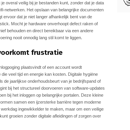
e overal veilig bij je bestanden kunt, zonder dat je data
wifi-netwerken. Het opslaan van belangrijke documenten
 ervoor dat je niet langer afhankelijk bent van de
-stick. Mocht je hardware onverhoopt defect raken of
rchief behouden en direct bereikbaar via een andere
oering nooit onnodig lang stil komt te liggen.
voorkomt frustratie
nlogpoging plaatsvindt of een account wordt
e die veel tijd en energie kan kosten. Digitale hygiëne
 de jaarlijkse onderhoudsbeurt van je bedrijfspand of
gint bij het structureel doorvoeren van software-updates
pen bij het inloggen op belangrijke portalen. Deze kleine
 vormen samen een ijzersterke barrière tegen moderne
 je werkdag ingewikkelder te maken, maar om een veilige
unt groeien zonder digitale afleidingen of zorgen over