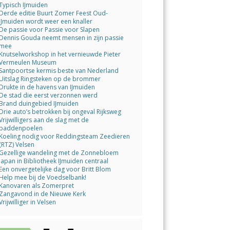
Typisch IJmuiden
Derde editie Buurt Zomer Feest Oud-
IJmuiden wordt weer een knaller
De passie voor Passie voor Slapen
Dennis Gouda neemt mensen in zijn passie
mee
Knutselworkshop in het vernieuwde Pieter
Vermeulen Museum
Santpoortse kermis beste van Nederland
Uitslag Ringsteken op de brommer
Drukte in de havens van IJmuiden
De stad die eerst verzonnen werd
Brand duingebied IJmuiden
Drie auto’s betrokken bij ongeval Rijksweg
Vrijwilligers aan de slag met de
paddenpoelen
Koeling nodig voor Reddingsteam Zeedieren
(RTZ) Velsen
Gezellige wandeling met de Zonnebloem
Japan in Bibliotheek IJmuiden centraal
Een onvergetelijke dag voor Britt Blom
Help mee bij de Voedselbank!
Kanovaren als Zomerpret
Zangavond in de Nieuwe Kerk
Vrijwilliger in Velsen