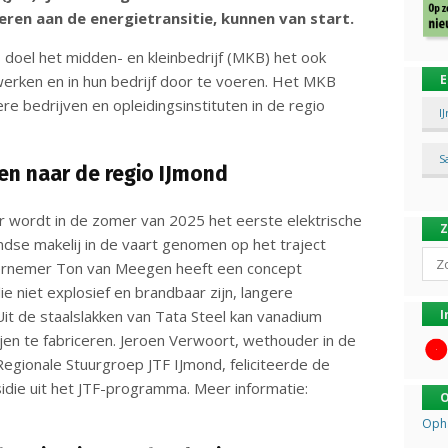
eren aan de energietransitie, kunnen van start.
doel het midden- en kleinbedrijf (MKB) het ook
werken en in hun bedrijf door te voeren. Het MKB
E
e bedrijven en opleidingsinstituten in de regio
I
S
 en naar de regio IJmond
ner wordt in de zomer van 2025 het eerste elektrische
dse makelij in de vaart genomen op het traject
Sear
ernemer Ton van Meegen heeft een concept
ie niet explosief en brandbaar zijn, langere
Uit de staalslakken van Tata Steel kan vanadium
I
jen te fabriceren. Jeroen Verwoort, wethouder in de
egionale Stuurgroep JTF IJmond, feliciteerde de
die uit het JTF-programma. Meer informatie:
O
Opha