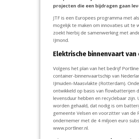
o
A
dI
projecten die een bijdragen gaan lev
o
p
n
JTF is een Europees programma met als 
k
p
mogelijk te maken om innovaties uit te 
zoekt hierbij de samenwerking met ander
IJmond.
Elektrische binnenvaart van
Volgens het plan van het bedrijf Portli
container-binnenvaartschip van Nederlan
IJmuiden-Maasvlakte (Rotterdam). Ond
ontwikkeld op basis van flowbatterijen d
levensduur hebben en recyclebaar zijn. 
worden gehaald, dat nodig is om batteri
gemeente Velsen en voorzitter van de R
ondernemer met de 4 miljoen euro subsi
www.portliner.nl.