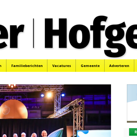
oek, Santpoort, Driehuis en Spaarnwoude.
n
Familieberichten
Vacatures
Gemeente
Adverteren
R