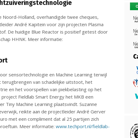
chtzuiveringstechnologie
O
e Noord-Holland, overhandigde twee cheques,
tleider André Kapitein voor zijn projecten Plasma
of. De huidige Blue Reactor is positief getest door
schap HHNK. Meer informatie:
ort
oor sensortechnologie en Machine Learning terwijl
 terugbrengen van schadelijke uitstoot, het
trie en het voorspellen van piekbelasting op het
et project Fieldlab Smart Energy het MKB een
ver Tiny Machine Learning plaatsvindt. Suzanne
erwijk, reikte aan de projectleider André Gerver
uro met een compliment dat al 25 partijen zich
oeftuin. Meer informatie:
www.techport.nl/fieldlab-