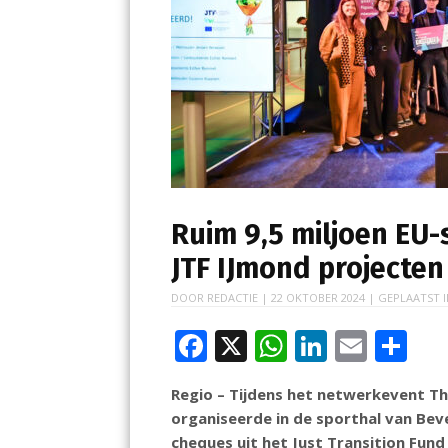
Ruim 9,5 miljoen EU-s
JTF IJmond projecten
DOOR
REDACTIE
|
22 OKTOBER 2024
| GEPLAATST 
F
X
W
Li
E
D
ac
h
n
m
el
Regio – Tijdens het netwerkevent Thi
e
at
k
ai
e
organiseerde in de sporthal van Be
b
s
e
l
n
cheques uit het Just Transition Fund