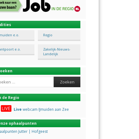
dities
Jmuiden e.o.
Regio
antpoort e.o.
Zakelijk-Nieuws-
Landelijk
Zoeken
ch
n de Regio
Live
webcam IJmuiden aan Zee
nze ophaalpunten
alpunten Jutter | Hofgeest