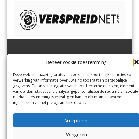
Jutter | Hofgeest
IJmuiden,
en
Velsen-Noord
Beheer cookie toestemming
Margadantstraat 34
Velserbroek
,
Velsen-Zuid,
1976 DN IJmuiden
Santpoort-Noord
,
Santpoort-
0255-533900
Zuid
,
Driehuis
en
Deze website maakt gebruik van cookies en soortgelijke functies voor
info@jutter.nl
of
info@hofgee
Spaarnwoude
.
verwerking van informatie over uw eindapparaat en persoonlijke
st.nl
gegevens. Dit omvat integratie van inhoud, externe diensten, elementen
van derden, statistische analyse, gepersonaliseerde reclame en sociale
media. Toestemming is vrijwillig en kan op elk moment worden
Contact
ingetrokken via het pictogram linksonder.
Andere uitgaven
Bezorgklacht
Ophaalpunten
Accepteren
Vacatures
Voorwaarden
Privacyverklaring
Weigeren