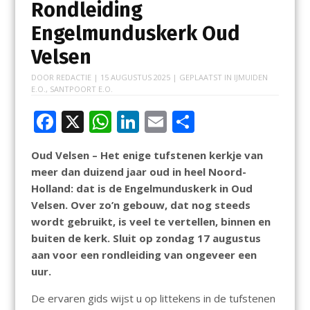
Rondleiding
Engelmunduskerk Oud
Velsen
DOOR
REDACTIE
|
15 AUGUSTUS 2025
| GEPLAATST IN
IJMUIDEN
E.O.
,
SANTPOORT E.O.
F
X
W
Li
E
D
ac
h
n
m
el
Oud Velsen – Het enige tufstenen kerkje van
e
at
k
ai
e
meer dan duizend jaar oud in heel Noord-
b
s
e
l
n
Holland: dat is de Engelmunduskerk in Oud
o
A
dI
Velsen. Over zo’n gebouw, dat nog steeds
wordt gebruikt, is veel te vertellen, binnen en
o
p
n
buiten de kerk. Sluit op zondag 17 augustus
k
p
aan voor een rondleiding van ongeveer een
uur.
De ervaren gids wijst u op littekens in de tufstenen