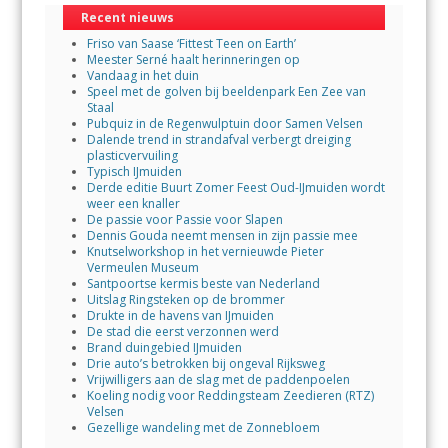
Recent nieuws
Friso van Saase ‘Fittest Teen on Earth’
Meester Serné haalt herinneringen op
Vandaag in het duin
Speel met de golven bij beeldenpark Een Zee van
Staal
Pubquiz in de Regenwulptuin door Samen Velsen
Dalende trend in strandafval verbergt dreiging
plasticvervuiling
Typisch IJmuiden
Derde editie Buurt Zomer Feest Oud-IJmuiden wordt
weer een knaller
De passie voor Passie voor Slapen
Dennis Gouda neemt mensen in zijn passie mee
Knutselworkshop in het vernieuwde Pieter
Vermeulen Museum
Santpoortse kermis beste van Nederland
Uitslag Ringsteken op de brommer
Drukte in de havens van IJmuiden
De stad die eerst verzonnen werd
Brand duingebied IJmuiden
Drie auto’s betrokken bij ongeval Rijksweg
Vrijwilligers aan de slag met de paddenpoelen
Koeling nodig voor Reddingsteam Zeedieren (RTZ)
Velsen
Gezellige wandeling met de Zonnebloem