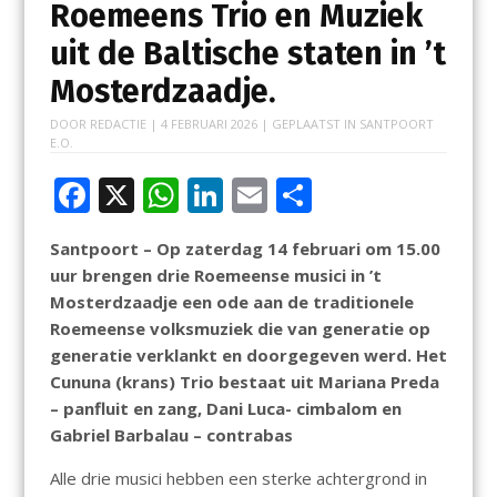
Roemeens Trio en Muziek
uit de Baltische staten in ’t
Mosterdzaadje.
DOOR
REDACTIE
|
4 FEBRUARI 2026
| GEPLAATST IN
SANTPOORT
E.O.
F
X
W
Li
E
D
ac
h
n
m
el
Santpoort – Op zaterdag 14 februari om 15.00
e
at
k
ai
e
uur brengen drie Roemeense musici in ’t
b
s
e
l
n
Mosterdzaadje een ode aan de traditionele
o
A
dI
Roemeense volksmuziek die van generatie op
generatie verklankt en doorgegeven werd. Het
o
p
n
Cununa (krans) Trio bestaat uit Mariana Preda
k
p
– panfluit en zang, Dani Luca- cimbalom en
Gabriel Barbalau – contrabas
Alle drie musici hebben een sterke achtergrond in