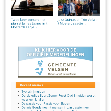
Twee keer concert met
Jazz Quintet en Trio Voilà in
pianist James Lisney in ’t
’t Mosterdzaadje
→
Mosterdzaadje
→
Recent nieuws
Typisch IJmuiden
Derde editie Buurt Zomer Feest Oud-IJmuiden wordt
weer een knaller
De passie voor Passie voor Slapen
Dennis Gouda neemt mensen in zijn passie mee