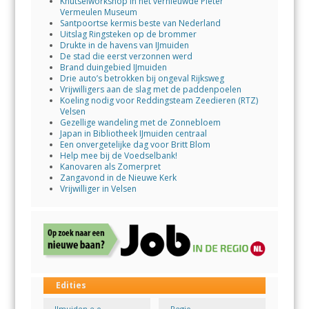
Knutselworkshop in het vernieuwde Pieter
Vermeulen Museum
Santpoortse kermis beste van Nederland
Uitslag Ringsteken op de brommer
Drukte in de havens van IJmuiden
De stad die eerst verzonnen werd
Brand duingebied IJmuiden
Drie auto’s betrokken bij ongeval Rijksweg
Vrijwilligers aan de slag met de paddenpoelen
Koeling nodig voor Reddingsteam Zeedieren (RTZ)
Velsen
Gezellige wandeling met de Zonnebloem
Japan in Bibliotheek IJmuiden centraal
Een onvergetelijke dag voor Britt Blom
Help mee bij de Voedselbank!
Kanovaren als Zomerpret
Zangavond in de Nieuwe Kerk
Vrijwilliger in Velsen
Edities
IJmuiden e.o.
Regio