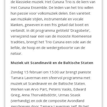
de klassieke muziek. Het Cununa Trio is de kern van
Het Cununa Ensemble. De leden van het trio willen
hun passie voor volksmuziek delen. Een variëteit
aan muzikale stijlen, instrumentale en vocale
klanken, geweven in een fris geluid dat boeit en
verbindt. In dit programma getiteld ‘Dragobete’,
verwijzend naar een van de mooiste Roemeense
tradities, brengt het Trio Cununa een ode aan de
liefde, de hoop en de wedergeboorte van de
natuur.
Muziek uit Scandinavië en de Baltische Staten
Zondag 15 februari om 15.00 uur brengt pianiste
Tamara Laverman een sfeervol programma met
muziek uit Scandinavië en de Baltische Staten.
Werken van Arvo Pärt, Peteris Vasks, Edward
Grieg, Anna Thorvaldsdóttir, Urmas Sisask
(vierhandig) en ook de compositie Avondland
geschreven door Tamara Laverman zelf. Bij het