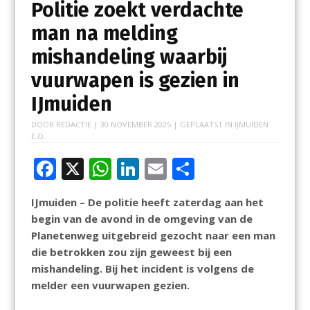
Politie zoekt verdachte
man na melding
mishandeling waarbij
vuurwapen is gezien in
IJmuiden
DOOR
REDACTIE
|
30 NOVEMBER 2025
| GEPLAATST IN
IJMUIDEN
E.O.
F
X
W
Li
E
D
ac
h
n
m
el
IJmuiden – De politie heeft zaterdag aan het
e
at
k
ai
e
begin van de avond in de omgeving van de
b
s
e
l
n
Planetenweg uitgebreid gezocht naar een man
o
A
dI
die betrokken zou zijn geweest bij een
mishandeling. Bij het incident is volgens de
o
p
n
melder een vuurwapen gezien.
k
p