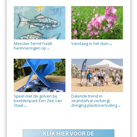
Meester Serné haalt
Vandaag in het duin
→
herinneringen op
→
Speel met de golven bij
Dalende trend in
beeldenpark Een Zee van
strandafval verbergt
Staal
dreiging plasticvervuiling
→
→