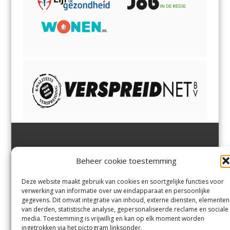
Jutter | Hofgeest
IJmuiden,
en
Velsen-Noord
Beheer cookie toestemming
Margadantstraat 34
Velserbroek
,
Velsen-Zuid,
1976 DN IJmuiden
Santpoort-Noord
,
Santpoort-
0255-533900
Zuid
,
Driehuis
en
Deze website maakt gebruik van cookies en soortgelijke functies voor
info@jutter.nl
of
info@hofgee
Spaarnwoude
.
verwerking van informatie over uw eindapparaat en persoonlijke
st.nl
gegevens. Dit omvat integratie van inhoud, externe diensten, elementen
van derden, statistische analyse, gepersonaliseerde reclame en sociale
media. Toestemming is vrijwillig en kan op elk moment worden
Contact
ingetrokken via het pictogram linksonder.