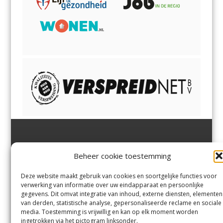
Jutter | Hofgeest
IJmuiden,
en
Velsen-Noord
Beheer cookie toestemming
Margadantstraat 34
Velserbroek
,
Velsen-Zuid,
1976 DN IJmuiden
Santpoort-Noord
,
Santpoort-
0255-533900
Zuid
,
Driehuis
en
Deze website maakt gebruik van cookies en soortgelijke functies voor
info@jutter.nl
of
info@hofgee
Spaarnwoude
.
verwerking van informatie over uw eindapparaat en persoonlijke
st.nl
gegevens. Dit omvat integratie van inhoud, externe diensten, elementen
van derden, statistische analyse, gepersonaliseerde reclame en sociale
media. Toestemming is vrijwillig en kan op elk moment worden
Contact
ingetrokken via het pictogram linksonder.