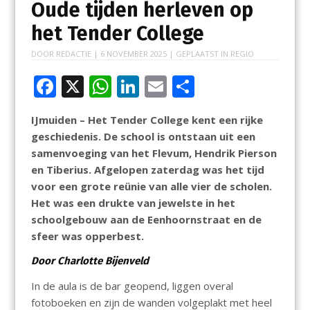
Oude tijden herleven op
het Tender College
DOOR
REDACTIE
|
6 NOVEMBER 2025
| GEPLAATST IN
REGIO
F
X
W
Li
E
D
ac
h
n
m
el
IJmuiden – Het Tender College kent een rijke
e
at
k
ai
e
geschiedenis. De school is ontstaan uit een
b
s
e
l
n
samenvoeging van het Flevum, Hendrik Pierson
o
A
dI
en Tiberius. Afgelopen zaterdag was het tijd
voor een grote reünie van alle vier de scholen.
o
p
n
Het was een drukte van jewelste in het
k
p
schoolgebouw aan de Eenhoornstraat en de
sfeer was opperbest.
Door Charlotte Bijenveld
In de aula is de bar geopend, liggen overal
fotoboeken en zijn de wanden volgeplakt met heel