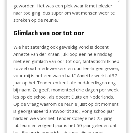
geworden. Het was een plek waar ik met plezier
naar toe ging, dus super om wat mensen weer te
spreken op de reünie.’’
Glimlach van oor tot oor
Wie het zaterdag ook geweldig vond is docent
Annette van der Kraan. ,,Ik loop een hele middag
met een glimlach van oor tot oor, fantastisch! Ik heb
zoveel oud-medewerkers en oud-leerlingen gezien,
voor mij is het een warm bad.’’ Annette werkt al 37
jaar op het Tender en kent alle oud-leerlingen nog
bij naam. Ze geeft momenteel drie dagen per week
les op de school, als docent Duits en Nederlands.
Op de vraag waarom de reünie juist op dit moment
is georganiseerd antwoordt ze: ,,Vorig schooljaar
hadden we voor het Tender College het 25-jarig
jubileum en volgend jaar is het 50 jaar geleden dat
het Flevum is opgericht, dus we zijn er mooi