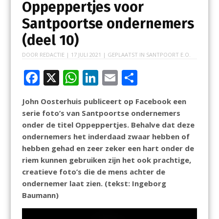
Oppeppertjes voor
Santpoortse ondernemers
(deel 10)
DOOR
REDACTIE
|
17 JULI 2021
| GEPLAATST IN
SANTPOORT E.O.
F
X
W
Li
E
D
ac
h
n
m
el
John Oosterhuis publiceert op Facebook een
e
at
k
ai
e
serie foto’s van Santpoortse ondernemers
b
s
e
l
n
onder de titel Oppeppertjes. Behalve dat deze
o
A
dI
ondernemers het inderdaad zwaar hebben of
hebben gehad en zeer zeker een hart onder de
o
p
n
riem kunnen gebruiken zijn het ook prachtige,
k
p
creatieve foto’s die de mens achter de
ondernemer laat zien. (tekst: Ingeborg
Baumann)