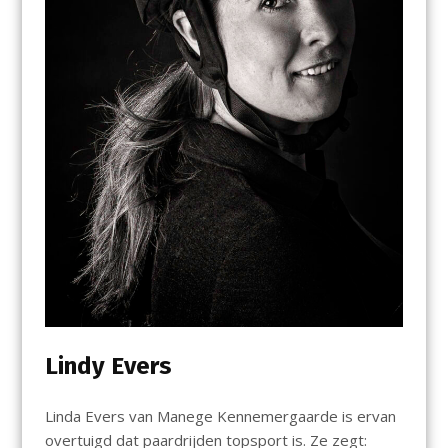
Lindy Evers
Linda Evers van Manege Kennemergaarde is ervan
overtuigd dat paardrijden topsport is. Ze zegt: