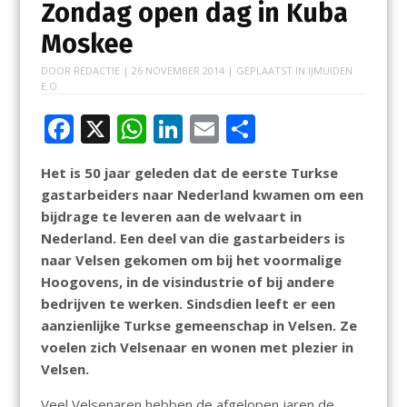
Zondag open dag in Kuba
Moskee
DOOR
REDACTIE
|
26 NOVEMBER 2014
| GEPLAATST IN
IJMUIDEN
E.O.
F
X
W
Li
E
D
ac
h
n
m
el
Het is 50 jaar geleden dat de eerste Turkse
e
at
k
ai
e
gastarbeiders naar Nederland kwamen om een
b
s
e
l
n
bijdrage te leveren aan de welvaart in
o
A
dI
Nederland. Een deel van die gastarbeiders is
naar Velsen gekomen om bij het voormalige
o
p
n
Hoogovens, in de visindustrie of bij andere
k
p
bedrijven te werken. Sindsdien leeft er een
aanzienlijke Turkse gemeenschap in Velsen. Ze
voelen zich Velsenaar en wonen met plezier in
Velsen.
Veel Velsenaren hebben de afgelopen jaren de