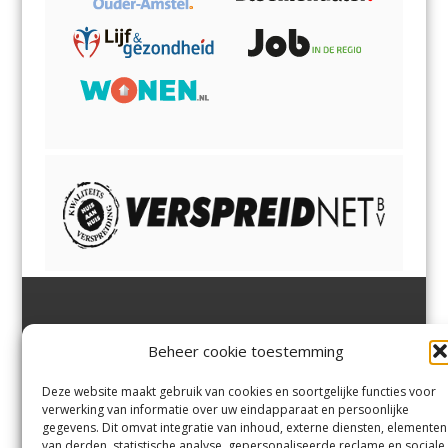
Jutter | Hofgeest
IJmuiden,
en
Velsen-Noord
Beheer cookie toestemming
Margadantstraat 34
Velserbroek
,
Velsen-Zuid,
1976 DN IJmuiden
Santpoort-Noord
,
Santpoort-
0255-533900
Zuid
,
Driehuis
en
Deze website maakt gebruik van cookies en soortgelijke functies voor
info@jutter.nl
of
info@hofgee
Spaarnwoude
.
verwerking van informatie over uw eindapparaat en persoonlijke
st.nl
gegevens. Dit omvat integratie van inhoud, externe diensten, elementen
van derden, statistische analyse, gepersonaliseerde reclame en sociale