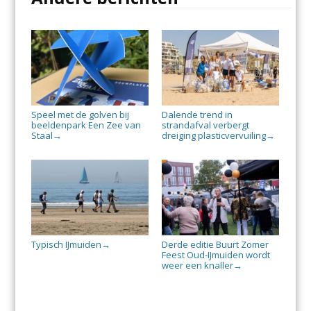
Speel met de golven bij
Dalende trend in
beeldenpark Een Zee van
strandafval verbergt
Staal
dreiging plasticvervuiling
→
→
Typisch IJmuiden
Derde editie Buurt Zomer
→
Feest Oud-IJmuiden wordt
weer een knaller
→