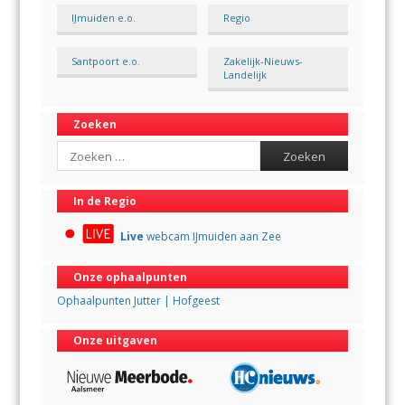
IJmuiden e.o.
Regio
Santpoort e.o.
Zakelijk-Nieuws-
Landelijk
Zoeken
Search
In de Regio
Live
webcam IJmuiden aan Zee
Onze ophaalpunten
Ophaalpunten Jutter | Hofgeest
Onze uitgaven