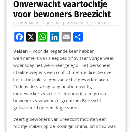
Onverwacht vaartochtje
voor bewoners Breezicht
DOOR
REDACTIE
|
25 JUNI 2019
| GEPLAATST IN
IJMUIDEN E.O.
F
X
W
Li
E
D
ac
h
n
m
el
Velsen
– Voor de negende keer hebben
e
at
k
ai
e
werknemers van sleepbedrijf Svitzer vorige week
b
s
e
l
n
woensdag het werk neergelegd. Het personeel
o
A
dI
staakte wegens een conflict met de directie over
het uitbetaald krijgen van extra gewerkte uren.
o
p
n
Tijdens de stakingsdag hebben twintig
k
p
medewerkers van het sleepbedrijf een groep
bewoners van woonzorgcentrum Breezicht
getrakteerd op een dagje varen.
Veertig bewoners van Breezicht mochten een
tochtje maken op de Koningin Emma, dit schip was