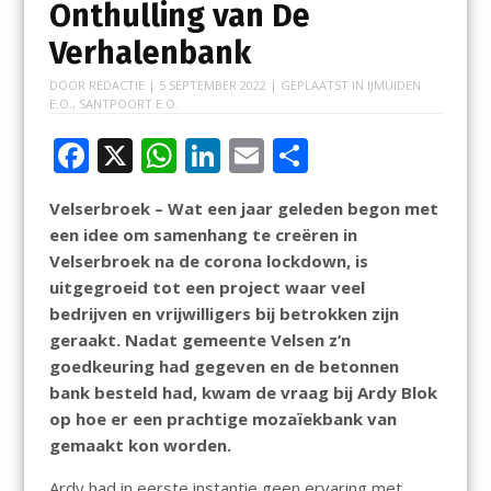
Onthulling van De
Verhalenbank
DOOR
REDACTIE
|
5 SEPTEMBER 2022
| GEPLAATST IN
IJMUIDEN
E.O.
,
SANTPOORT E.O.
F
X
W
Li
E
D
ac
h
n
m
el
Velserbroek – Wat een jaar geleden begon met
e
at
k
ai
e
een idee om samenhang te creëren in
b
s
e
l
n
Velserbroek na de corona lockdown, is
o
A
dI
uitgegroeid tot een project waar veel
bedrijven en vrijwilligers bij betrokken zijn
o
p
n
geraakt. Nadat gemeente Velsen z’n
k
p
goedkeuring had gegeven en de betonnen
bank besteld had, kwam de vraag bij Ardy Blok
op hoe er een prachtige mozaïekbank van
gemaakt kon worden.
Ardy had in eerste instantie geen ervaring met