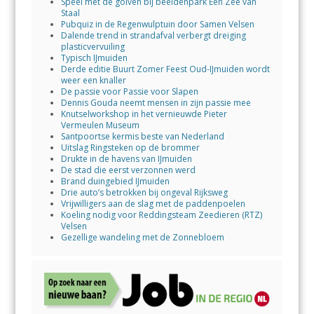
Speel met de golven bij beeldenpark Een Zee van
Staal
Pubquiz in de Regenwulptuin door Samen Velsen
Dalende trend in strandafval verbergt dreiging
plasticvervuiling
Typisch IJmuiden
Derde editie Buurt Zomer Feest Oud-IJmuiden wordt
weer een knaller
De passie voor Passie voor Slapen
Dennis Gouda neemt mensen in zijn passie mee
Knutselworkshop in het vernieuwde Pieter
Vermeulen Museum
Santpoortse kermis beste van Nederland
Uitslag Ringsteken op de brommer
Drukte in de havens van IJmuiden
De stad die eerst verzonnen werd
Brand duingebied IJmuiden
Drie auto’s betrokken bij ongeval Rijksweg
Vrijwilligers aan de slag met de paddenpoelen
Koeling nodig voor Reddingsteam Zeedieren (RTZ)
Velsen
Gezellige wandeling met de Zonnebloem