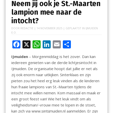
Neem jij ook je St.-Maarten
lampion mee naar de
intocht?
DOOR
REDACTIE
|
14 NOVEMBER 2025
| GEPLAATST IN
IJMUIDEN
E.O.
F
X
W
Li
E
D
ac
h
n
m
el
IJmuiden
– Morgenmiddag is het zover. Dan kan
e
at
k
ai
e
iedereen genieten van de derde lichtjesintocht in
b
s
e
l
n
IJmuiden. De organisatie hoopt dat jullie er net als
o
A
dI
zij ook enorm naar uitkijken. Sinterklaas en zijn
pieten zou het heel erg leuk vinden als de kinderen
o
p
n
hun fraaie lampions van St.-Maarten tijdens de
k
p
intocht mee willen nemen. Kom massaal en maak er
een groot feest van! Wie het leuk vindt om als
veiligheidsman/-vrouw mee te lopen in de stoet,
kan zich via www.sintijmuiden.nl aanmelden. Er zijn