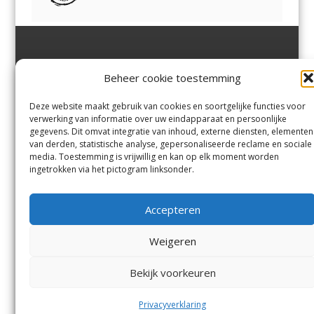
Jutter | Hofgeest
IJmuiden,
en
Velsen-Noord
Beheer cookie toestemming
Margadantstraat 34
Velserbroek
,
Velsen-Zuid,
1976 DN IJmuiden
Santpoort-Noord
,
Santpoort-
0255-533900
Zuid
,
Driehuis
en
Deze website maakt gebruik van cookies en soortgelijke functies voor
info@jutter.nl
of
info@hofgee
Spaarnwoude
.
verwerking van informatie over uw eindapparaat en persoonlijke
st.nl
gegevens. Dit omvat integratie van inhoud, externe diensten, elementen
van derden, statistische analyse, gepersonaliseerde reclame en sociale
media. Toestemming is vrijwillig en kan op elk moment worden
Contact
ingetrokken via het pictogram linksonder.
Andere uitgaven
Bezorgklacht
Ophaalpunten
Accepteren
Vacatures
Voorwaarden
Privacyverklaring
Weigeren
Bekijk voorkeuren
© Kennemerland Pers B.V.
Menu
Privacyverklaring