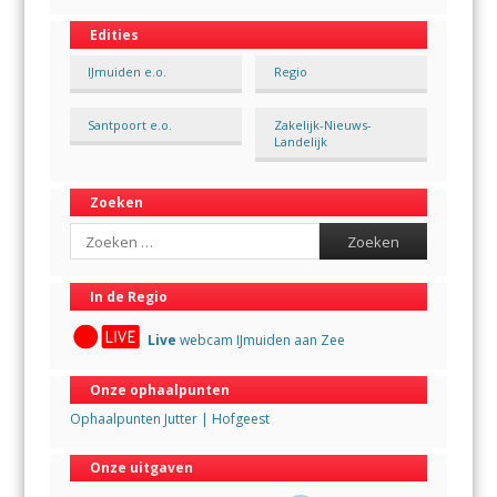
Edities
IJmuiden e.o.
Regio
Santpoort e.o.
Zakelijk-Nieuws-
Landelijk
Zoeken
Search
In de Regio
Live
webcam IJmuiden aan Zee
Onze ophaalpunten
Ophaalpunten Jutter | Hofgeest
Onze uitgaven