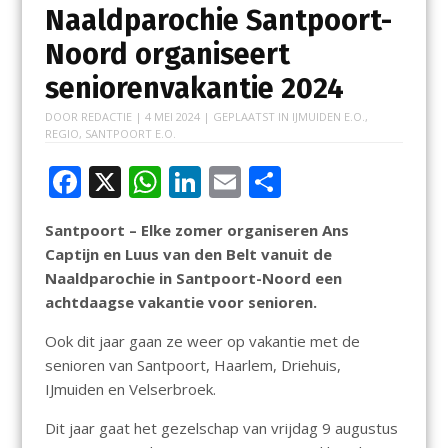
Naaldparochie Santpoort-
Noord organiseert
seniorenvakantie 2024
DOOR
REDACTIE
|
4 MEI 2024
| GEPLAATST IN
IJMUIDEN E.O.
,
REGIO
,
SANTPOORT E.O.
F
X
W
Li
E
D
ac
h
n
m
el
Santpoort – Elke zomer organiseren Ans
e
at
k
ai
e
Captijn en Luus van den Belt vanuit de
b
s
e
l
n
Naaldparochie in Santpoort-Noord een
o
A
dI
achtdaagse vakantie voor senioren.
o
p
n
Ook dit jaar gaan ze weer op vakantie met de
k
p
senioren van Santpoort, Haarlem, Driehuis,
IJmuiden en Velserbroek.
Dit jaar gaat het gezelschap van vrijdag 9 augustus