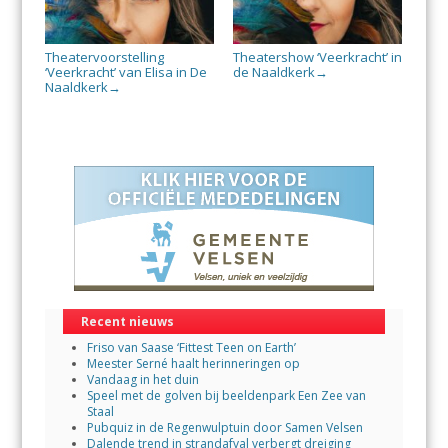
Theatervoorstelling
Theatershow ‘Veerkracht’ in
‘Veerkracht’ van Elisa in De
de Naaldkerk
→
Naaldkerk
→
Recent nieuws
Friso van Saase ‘Fittest Teen on Earth’
Meester Serné haalt herinneringen op
Vandaag in het duin
Speel met de golven bij beeldenpark Een Zee van
Staal
Pubquiz in de Regenwulptuin door Samen Velsen
Dalende trend in strandafval verbergt dreiging