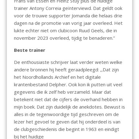
Frans van Essen en Heinz Stuy plus de huidige
trainer Antony Correia geïnterviewd. Dat geldt ook
voor de trouwe supporter Jomanda die helaas drie
dagen na de promotie van vorig jaar overleed. Het
lukte echter niet om clubicoon Ruud Geels, die in
november 2023 overleed, tijdig te benaderen.”
Beste trainer
De enthousiaste schrijver laat verder weten welke
andere bronnen hij heeft geraadpleegd: ,,Dat zijn
het Noordhollands Archief en het digitale
krantenbestand Delpher. Ook kon ik putten uit veel
gegevens die ik zelf heb verzameld. Maar dat
betekent niet dat de cijfers de overhand hebben in
mijn boek. Dat zijn duidelijk de anekdotes. Bewust is
alles in de tegenwoordige tijd geschreven om de
lezer het gevoel te geven dat hij onderdeel is van
de clubgeschiedenis die begint in 1963 en eindigt
bij het huidige