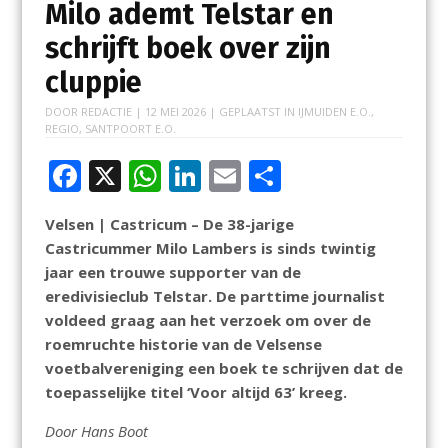
Milo ademt Telstar en
schrijft boek over zijn
cluppie
DOOR
REDACTIE
|
12 MEI 2026
| GEPLAATST IN
IJMUIDEN E.O.
,
REGIO
,
SANTPOORT E.O.
F
X
W
Li
E
D
ac
h
n
m
el
Velsen | Castricum – De 38-jarige
e
at
k
ai
e
Castricummer Milo Lambers is sinds twintig
b
s
e
l
n
jaar een trouwe supporter van de
o
A
dI
eredivisieclub Telstar. De parttime journalist
voldeed graag aan het verzoek om over de
o
p
n
roemruchte historie van de Velsense
k
p
voetbalvereniging een boek te schrijven dat de
toepasselijke titel ‘Voor altijd 63’ kreeg.
Door Hans Boot