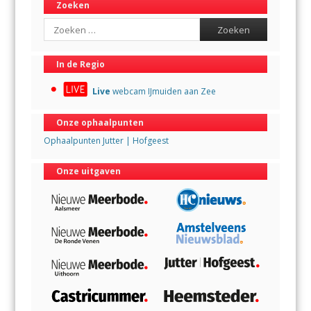
Zoeken
Search
In de Regio
Live
webcam IJmuiden aan Zee
Onze ophaalpunten
Ophaalpunten Jutter | Hofgeest
Onze uitgaven