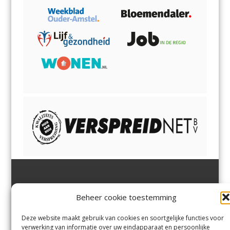
Jutter | Hofgeest
IJmuiden,
en
Velsen-Noord
Beheer cookie toestemming
Margadantstraat 34
Velserbroek
,
Velsen-Zuid,
1976 DN IJmuiden
Santpoort-Noord
,
Santpoort-
0255-533900
Zuid
,
Driehuis
en
Deze website maakt gebruik van cookies en soortgelijke functies voor
info@jutter.nl
of
info@hofgee
Spaarnwoude
.
verwerking van informatie over uw eindapparaat en persoonlijke