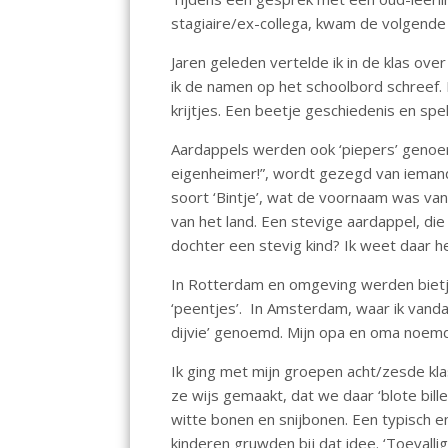
o
p
n
stagiaire/ex-collega, kwam de volgende
k
p
Jaren geleden vertelde ik in de klas o
ik de namen op het schoolbord schreef. 
krijtjes. Een beetje geschiedenis en spel
Aardappels werden ook ‘piepers’ genoem
eigenheimer!”, wordt gezegd van ieman
soort ‘Bintje’, wat de voornaam was va
van het land. Een stevige aardappel, di
dochter een stevig kind? Ik weet daar h
In Rotterdam en omgeving werden bietj
‘peentjes’. In Amsterdam, waar ik vanda
dijvie’ genoemd. Mijn opa en oma noemd
Ik ging met mijn groepen acht/zesde kla
ze wijs gemaakt, dat we daar ‘blote bill
witte bonen en snijbonen. Een typisch 
kinderen gruwden bij dat idee. ‘Toevalli