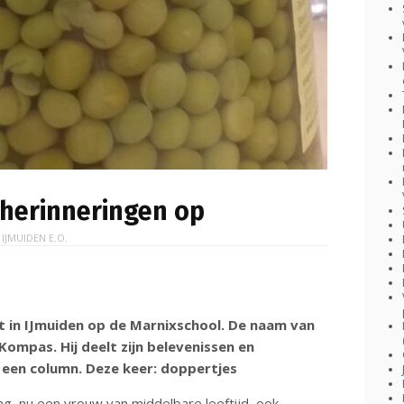
 herinneringen op
N
IJMUIDEN E.O.
t in IJmuiden op de Marnixschool. De naam van
Kompas. Hij deelt zijn belevenissen en
 een column. Deze keer: doppertjes
g, nu een vrouw van middelbare leeftijd, ook