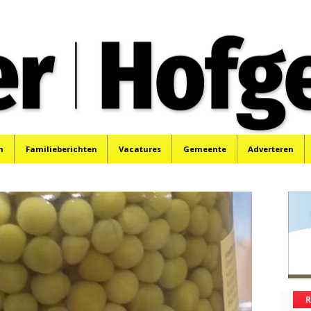
oek, Santpoort, Driehuis en Spaarnwoude.
n
Familieberichten
Vacatures
Gemeente
Adverteren
R