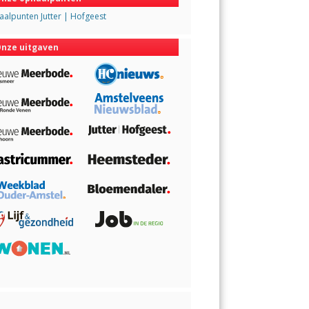
alpunten Jutter | Hofgeest
nze uitgaven