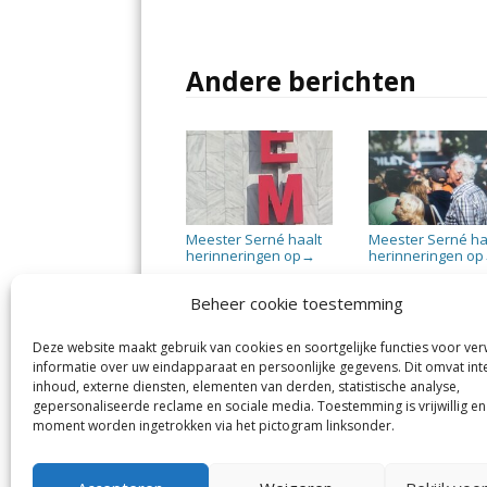
Andere berichten
Meester Serné haalt
Meester Serné ha
herinneringen op
herinneringen op
→
Beheer cookie toestemming
Deze website maakt gebruik van cookies en soortgelijke functies voor ve
informatie over uw eindapparaat en persoonlijke gegevens. Dit omvat int
Jutter | Hofgeest
IJm
inhoud, externe diensten, elementen van derden, statistische analyse,
Margadantstraat 34
Vel
gepersonaliseerde reclame en sociale media. Toestemming is vrijwillig en
1976 DN IJmuiden
No
moment worden ingetrokken via het pictogram linksonder.
0255-533900
Sp
info@jutter.nl
of
info@hofgeest.nl