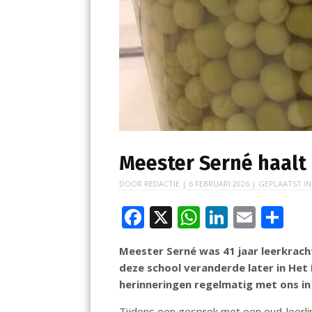
Meester Serné haalt
DOOR
REDACTIE
|
6 FEBRUARI 2026
| GEPLAATST I
F
X
W
Li
E
D
ac
h
n
m
el
Meester Serné was 41 jaar leerkrach
e
at
k
ai
e
deze school veranderde later in Het 
b
s
e
l
n
herinneringen regelmatig met ons in
o
A
dI
Tijdens een gesprek met een oud-leerlin