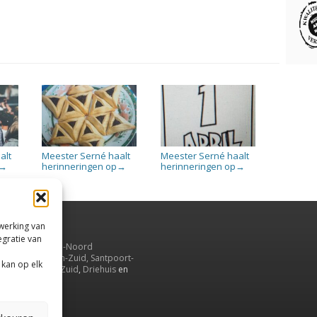
alt
Meester Serné haalt
Meester Serné haalt
herinneringen op
herinneringen op
→
→
→
rwerking van
egratie van
uiden,
en
Velsen-Noord
serbroek
,
Velsen-Zuid,
Santpoort-
 kan op elk
ord
,
Santpoort-Zuid
,
Driehuis
en
aarnwoude
.