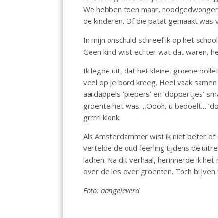
We hebben toen maar, noodgedwongen, p
de kinderen. Of die patat gemaakt was v
In mijn onschuld schreef ik op het scho
Geen kind wist echter wat dat waren, h
Ik legde uit, dat het kleine, groene bol
veel op je bord kreeg. Heel vaak samen
aardappels ‘piepers’ en ‘doppertjes’ s
groente het was: ,,Oooh, u bedoelt… ‘do
grrrr! klonk.
Als Amsterdammer wist ik niet beter of 
vertelde de oud-leerling tijdens de uit
lachen. Na dit verhaal, herinnerde ik h
over de les over groenten. Toch blijven
Foto: aangeleverd