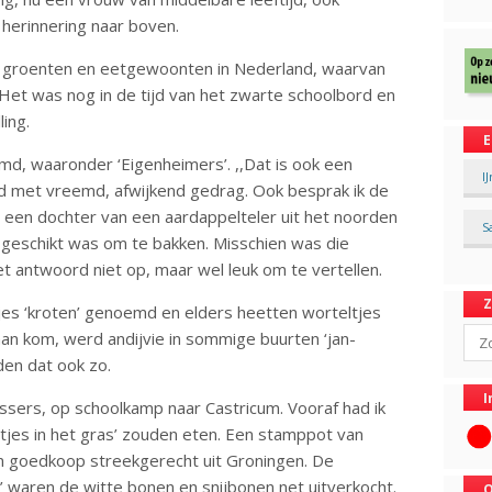
 herinnering naar boven.
ver groenten en eetgewoonten in Nederland, waarvan
Het was nog in de tijd van het zwarte schoolbord en
ling.
E
d, waaronder ‘Eigenheimers’. ,,Dat is ook een
I
d met vreemd, afwijkend gedrag. Ook besprak ik de
n een dochter van een aardappelteler uit het noorden
S
e geschikt was om te bakken. Misschien was die
et antwoord niet op, maar wel leuk om te vertellen.
es ‘kroten’ genoemd en elders heetten worteltjes
Sear
an kom, werd andijvie in sommige buurten ‘jan-
en dat ook zo.
I
ssers, op schoolkamp naar Castricum. Vooraf had ik
etjes in het gras’ zouden eten. Een stamppot van
en goedkoop streekgerecht uit Groningen. De
g’ waren de witte bonen en snijbonen net uitverkocht.
O