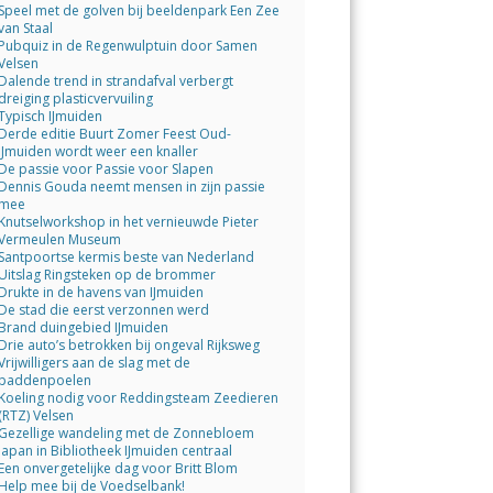
Speel met de golven bij beeldenpark Een Zee
van Staal
Pubquiz in de Regenwulptuin door Samen
Velsen
Dalende trend in strandafval verbergt
dreiging plasticvervuiling
Typisch IJmuiden
Derde editie Buurt Zomer Feest Oud-
IJmuiden wordt weer een knaller
De passie voor Passie voor Slapen
Dennis Gouda neemt mensen in zijn passie
mee
Knutselworkshop in het vernieuwde Pieter
Vermeulen Museum
Santpoortse kermis beste van Nederland
Uitslag Ringsteken op de brommer
Drukte in de havens van IJmuiden
De stad die eerst verzonnen werd
Brand duingebied IJmuiden
Drie auto’s betrokken bij ongeval Rijksweg
Vrijwilligers aan de slag met de
paddenpoelen
Koeling nodig voor Reddingsteam Zeedieren
(RTZ) Velsen
Gezellige wandeling met de Zonnebloem
Japan in Bibliotheek IJmuiden centraal
Een onvergetelijke dag voor Britt Blom
Help mee bij de Voedselbank!