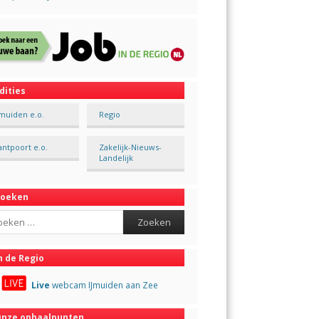
dities
Jmuiden e.o.
Regio
antpoort e.o.
Zakelijk-Nieuws-
Landelijk
Zoeken
ch
n de Regio
Live
webcam IJmuiden aan Zee
nze ophaalpunten