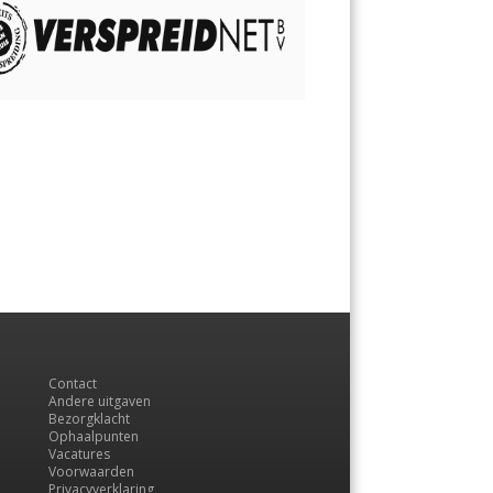
Contact
Andere uitgaven
Bezorgklacht
Ophaalpunten
Vacatures
Voorwaarden
Privacyverklaring