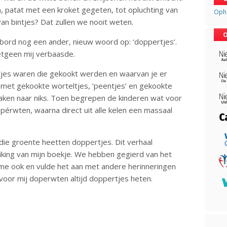
atat met een kroket gegeten, tot opluchting van
Opha
an bintjes? Dat zullen we nooit weten.
O
olbord nog een ander, nieuw woord op: ‘doppertjes’.
etgeen mij verbaasde.
letjes waren die gekookt werden en waarvan je er
 met gekookte worteltjes, ‘peentjes’ en gekookte
maken naar niks. Toen begrepen de kinderen wat voor
pérwten, waarna direct uit alle kelen een massaal
die groente heetten doppertjes. Dit verhaal
reiking van mijn boekje. We hebben gegierd van het
et me ook en vulde het aan met andere herinneringen
 voor mij doperwten altijd doppertjes heten.