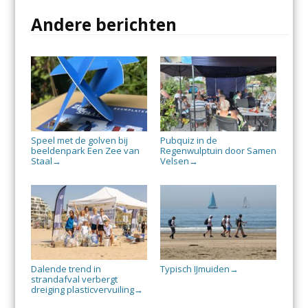
Andere berichten
Speel met de golven bij
Pubquiz in de
beeldenpark Een Zee van
Regenwulptuin door Samen
Staal
Velsen
→
→
Dalende trend in
Typisch IJmuiden
→
strandafval verbergt
dreiging plasticvervuiling
→