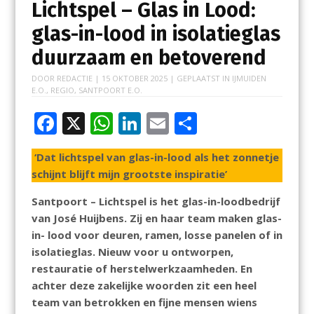
Lichtspel – Glas in Lood:
glas-in-lood in isolatieglas
duurzaam en betoverend
DOOR
REDACTIE
|
15 OKTOBER 2025
| GEPLAATST IN
IJMUIDEN
E.O.
,
REGIO
,
SANTPOORT E.O.
F
X
W
Li
E
D
ac
h
n
m
el
‘Dat lichtspel van glas-in-lood als het zonnetje
e
at
k
ai
e
schijnt blijft mijn grootste inspiratie’
b
s
e
l
n
Santpoort – Lichtspel is het glas-in-loodbedrijf
o
A
dI
van José Huijbens. Zij en haar team maken glas-
o
p
n
in- lood voor deuren, ramen, losse panelen of in
k
p
isolatieglas. Nieuw voor u ontworpen,
restauratie of herstelwerkzaamheden. En
achter deze zakelijke woorden zit een heel
team van betrokken en fijne mensen wiens