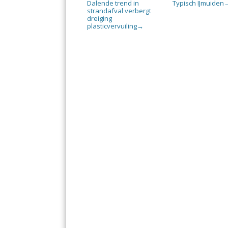
Dalende trend in
Typisch IJmuiden
strandafval verbergt
dreiging
plasticvervuiling
→