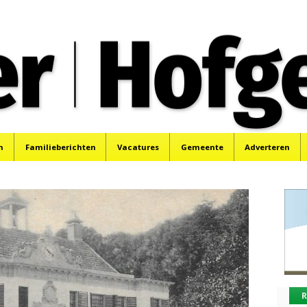
oek, Santpoort, Driehuis en Spaarnwoude.
n
Familieberichten
Vacatures
Gemeente
Adverteren
R