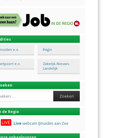
dities
Jmuiden e.o.
Regio
antpoort e.o.
Zakelijk-Nieuws-
Landelijk
Zoeken
ch
n de Regio
Live
webcam IJmuiden aan Zee
nze ophaalpunten