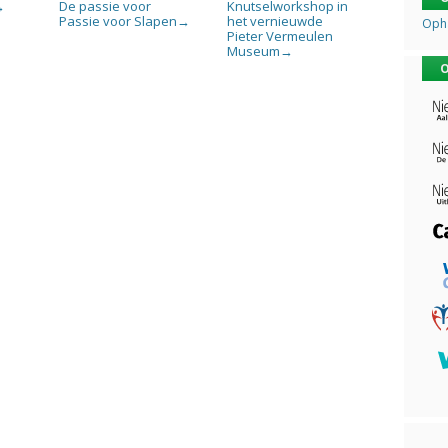
De passie voor
Knutselworkshop in
→
Passie voor Slapen
het vernieuwde
→
Opha
Pieter Vermeulen
Museum
→
O