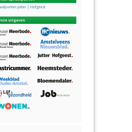
alpunten Jutter | Hofgeest
nze uitgaven