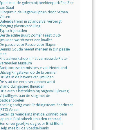
Speel met de golven bij beeldenpark Een Zee
van Staal
Pubquiz in de Regenwulptuin door Samen
Velsen
Dalende trend in strandafval verbergt
dreiging plasticvervuiling
Typisch IJmuiden
Derde editie Buurt Zomer Feest Oud-
IJmuiden wordt weer een knaller
De passie voor Passie voor Slapen
Dennis Gouda neemt mensen in zijn passie
mee
Knutselworkshop in het vernieuwde Pieter
Vermeulen Museum
Santpoortse kermis beste van Nederland
Uitslag Ringsteken op de brommer
Drukte in de havens van IJmuiden
De stad die eerst verzonnen werd
Brand duingebied IJmuiden
Drie auto’s betrokken bij ongeval Rijksweg
Vrijwilligers aan de slag met de
paddenpoelen
Koeling nodig voor Reddingsteam Zeedieren
(RTZ) Velsen
Gezellige wandeling met de Zonnebloem
Japan in Bibliotheek IJmuiden centraal
Een onvergetelijke dag voor Britt Blom
Help mee bij de Voedselbank!