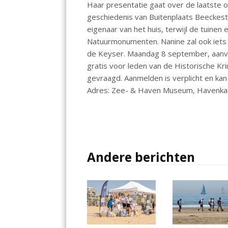
Haar presentatie gaat over de laatste o
o
A
dI
geschiedenis van Buitenplaats Beeckesti
o
p
n
eigenaar van het huis, terwijl de tuine
k
p
Natuurmonumenten. Nanine zal ook iets 
de Keyser. Maandag 8 september, aanvan
gratis voor leden van de Historische Kr
gevraagd. Aanmelden is verplicht en kan
Adres: Zee- & Haven Museum, Havenkad
Andere berichten