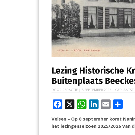
Lezing Historische K
Buitenplaats Beeckes
DOOR
REDACTIE
|
5 SEPTEMBER 2025
| GEPLAATST
F
X
W
Li
E
D
ac
h
n
m
el
Velsen – Op 8 september komt Nani
e
at
k
ai
e
het lezingenseizoen 2025/2026 van d
b
s
e
l
n