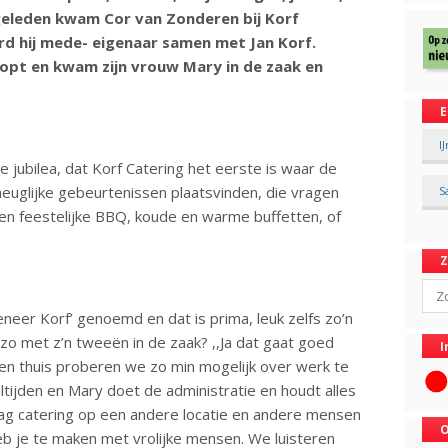
 geleden kwam Cor van Zonderen bij Korf
rd hij mede- eigenaar samen met Jan Korf.
topt en kwam zijn vrouw Mary in de zaak en
E
I
e jubilea, dat Korf Catering het eerste is waar de
euglijke gebeurtenissen plaatsvinden, die vragen
S
een feestelijke BBQ, koude en warme buffetten, of
Sear
eer Korf’ genoemd en dat is prima, leuk zelfs zo’n
 zo met z’n tweeën in de zaak? ,,Ja dat gaat goed
I
en thuis proberen we zo min mogelijk over werk te
altijden en Mary doet de administratie en houdt alles
e dag catering op een andere locatie en andere mensen
O
heb je te maken met vrolijke mensen. We luisteren