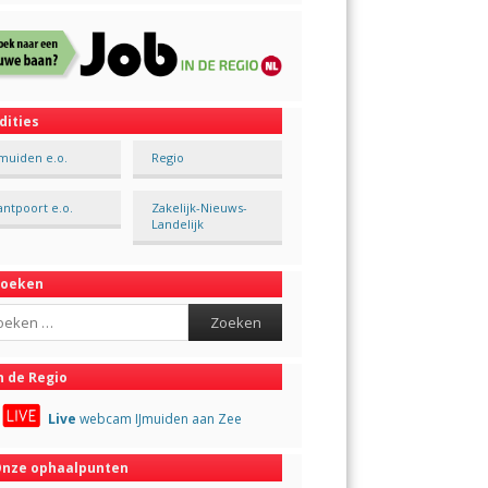
dities
Jmuiden e.o.
Regio
antpoort e.o.
Zakelijk-Nieuws-
Landelijk
Zoeken
ch
n de Regio
Live
webcam IJmuiden aan Zee
nze ophaalpunten