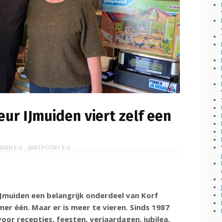
eur IJmuiden viert zelf een
IDEN E.O.
,
SANTPOORT E.O.
r IJmuiden een belangrijk onderdeel van Korf
mer één. Maar er is meer te vieren. Sinds 1987
oor recepties, feesten, verjaardagen, jubilea,