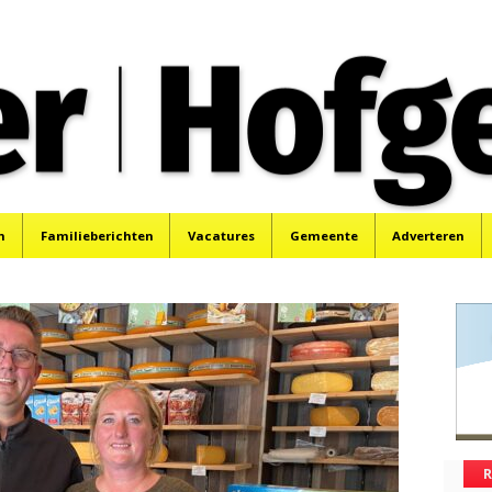
oek, Santpoort, Driehuis en Spaarnwoude.
n
Familieberichten
Vacatures
Gemeente
Adverteren
R