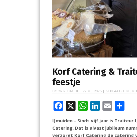
Korf Catering & Trait
feestje
DOOR
REDACTIE
|
22 MEI 2025
| GEPLAATST IN
IJMU
F
X
W
Li
E
D
ac
h
n
m
el
IJmuiden – Sinds vijf jaar is Traiteu
e
at
k
ai
e
Catering. Dat is alvast jubileum num
b
s
e
l
n
verzorgt Korf Catering de catering v