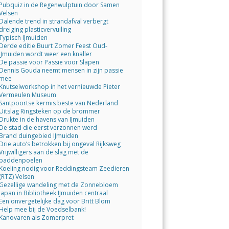
Pubquiz in de Regenwulptuin door Samen
Velsen
Dalende trend in strandafval verbergt
dreiging plasticvervuiling
Typisch IJmuiden
Derde editie Buurt Zomer Feest Oud-
IJmuiden wordt weer een knaller
De passie voor Passie voor Slapen
Dennis Gouda neemt mensen in zijn passie
mee
Knutselworkshop in het vernieuwde Pieter
Vermeulen Museum
Santpoortse kermis beste van Nederland
Uitslag Ringsteken op de brommer
Drukte in de havens van IJmuiden
De stad die eerst verzonnen werd
Brand duingebied IJmuiden
Drie auto’s betrokken bij ongeval Rijksweg
Vrijwilligers aan de slag met de
paddenpoelen
Koeling nodig voor Reddingsteam Zeedieren
(RTZ) Velsen
Gezellige wandeling met de Zonnebloem
Japan in Bibliotheek IJmuiden centraal
Een onvergetelijke dag voor Britt Blom
Help mee bij de Voedselbank!
Kanovaren als Zomerpret