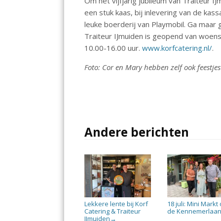
Om het vijfjarig jubileum van Traiteur 
een stuk kaas, bij inlevering van de k
leuke boerderij van Playmobil. Ga maar 
Traiteur IJmuiden is geopend van woens
10.00-16.00 uur.
www.korfcatering.nl/
.
Foto: Cor en Mary hebben zelf ook feestje
Andere berichten
Lekkere lente bij Korf
18 juli: Mini Markt
Catering & Traiteur
de Kennemerlaa
IJmuiden
→