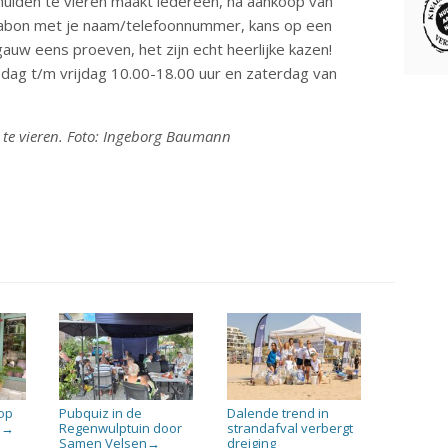
IJmuiden te vieren maakt iedereen, na aankoop van
assabon met je naam/telefoonnummer, kans op een
gauw eens proeven, het zijn echt heerlijke kazen!
dag t/m vrijdag 10.00-18.00 uur en zaterdag van
s te vieren. Foto: Ingeborg Baumann
 op
Pubquiz in de
Dalende trend in
n
Regenwulptuin door
strandafval verbergt
→
Samen Velsen
dreiging
→