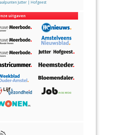
alpunten Jutter | Hofgeest
nze uitgaven