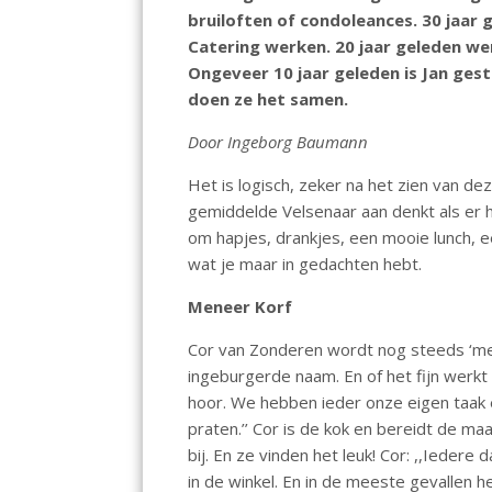
o
A
dI
bruiloften of condoleances. 30 jaar
Catering werken. 20 jaar geleden we
o
p
n
Ongeveer 10 jaar geleden is Jan ges
k
p
doen ze het samen.
Door Ingeborg Baumann
Het is logisch, zeker na het zien van dez
gemiddelde Velsenaar aan denkt als er h
om hapjes, drankjes, een mooie lunch, 
wat je maar in gedachten hebt.
Meneer Korf
Cor van Zonderen wordt nog steeds ‘men
ingeburgerde naam. En of het fijn werkt
hoor. We hebben ieder onze eigen taak 
praten.’’ Cor is de kok en bereidt de ma
bij. En ze vinden het leuk! Cor: ,,Ieder
in de winkel. En in de meeste gevallen 