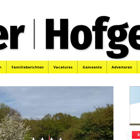
oek, Santpoort, Driehuis en Spaarnwoude.
n
Familieberichten
Vacatures
Gemeente
Adverteren
R