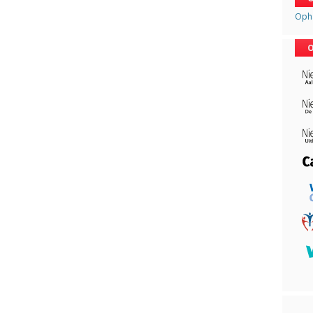
Opha
O