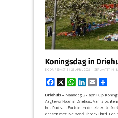
Koningsdag in Driehu
DOOR
REDACTIE
|
23 APRIL 2026
| GEPLAATST IN
IJ
F
X
W
Li
E
D
ac
h
n
m
el
Driehuis
– Maandag 27 april! Op Koning
e
at
k
ai
e
Aagtevonklaan in Driehuis. Van ’s ochte
b
s
e
l
n
het Rad van Fortuin en de lekkerste frie
o
A
dI
dansen met live band Three-Third. Een 