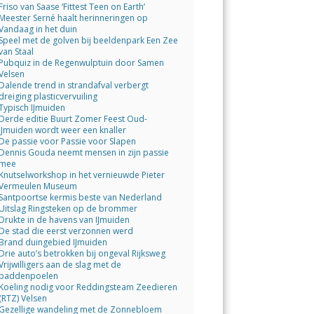
Friso van Saase ‘Fittest Teen on Earth’
Meester Serné haalt herinneringen op
Vandaag in het duin
Speel met de golven bij beeldenpark Een Zee
van Staal
Pubquiz in de Regenwulptuin door Samen
Velsen
Dalende trend in strandafval verbergt
dreiging plasticvervuiling
Typisch IJmuiden
Derde editie Buurt Zomer Feest Oud-
IJmuiden wordt weer een knaller
De passie voor Passie voor Slapen
Dennis Gouda neemt mensen in zijn passie
mee
Knutselworkshop in het vernieuwde Pieter
Vermeulen Museum
Santpoortse kermis beste van Nederland
Uitslag Ringsteken op de brommer
Drukte in de havens van IJmuiden
De stad die eerst verzonnen werd
Brand duingebied IJmuiden
Drie auto’s betrokken bij ongeval Rijksweg
Vrijwilligers aan de slag met de
paddenpoelen
Koeling nodig voor Reddingsteam Zeedieren
(RTZ) Velsen
Gezellige wandeling met de Zonnebloem