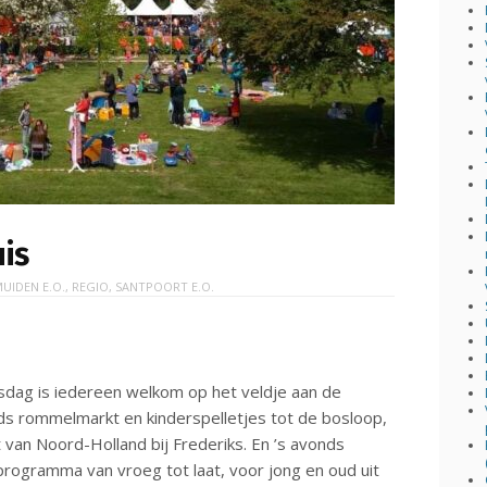
is
MUIDEN E.O.
,
REGIO
,
SANTPOORT E.O.
sdag is iedereen welkom op het veldje aan de
nds rommelmarkt en kinderspelletjes tot de bosloop,
t van Noord-Holland bij Frederiks. En ’s avonds
programma van vroeg tot laat, voor jong en oud uit