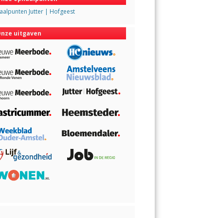
alpunten Jutter | Hofgeest
nze uitgaven