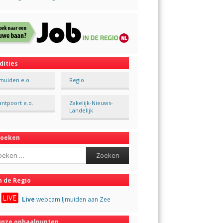
dities
Jmuiden e.o.
Regio
antpoort e.o.
Zakelijk-Nieuws-
Landelijk
Zoeken
ch
n de Regio
Live
webcam IJmuiden aan Zee
nze ophaalpunten