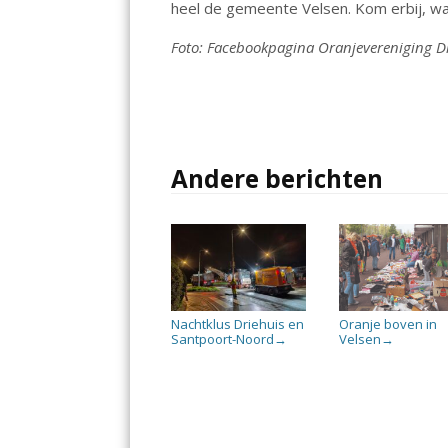
heel de gemeente Velsen. Kom erbij, wan
o
p
n
k
p
Foto: Facebookpagina Oranjevereniging D
Andere berichten
Nachtklus Driehuis en
Oranje boven in
Santpoort-Noord
Velsen
→
→