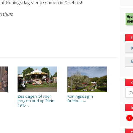
t Koningsdag vier je samen in Driehuis!
riehuis
E
I
S
Sear
Zes dagen lol voor
Koningsdag in
jong en oud op Plein
Driehuis
→
1945
→
I
O