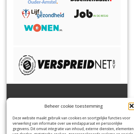
Jutter | Hofgeest
IJmuiden,
en
Velsen-Noord
Beheer cookie toestemming
Margadantstraat 34
Velserbroek
,
Velsen-Zuid,
1976 DN IJmuiden
Santpoort-Noord
,
Santpoort-
0255-533900
Zuid
,
Driehuis
en
Deze website maakt gebruik van cookies en soortgelijke functies voor
info@jutter.nl
of
info@hofgee
Spaarnwoude
.
verwerking van informatie over uw eindapparaat en persoonlijke
st.nl
gegevens. Dit omvat integratie van inhoud, externe diensten, elementen