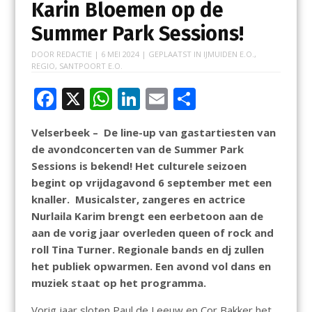
Karin Bloemen op de
Summer Park Sessions!
DOOR
REDACTIE
|
6 MEI 2024
| GEPLAATST IN
IJMUIDEN E.O.
,
REGIO
,
SANTPOORT E.O.
F
X
W
Li
E
D
ac
h
n
m
el
Velserbeek – De line-up van gastartiesten van
e
at
k
ai
e
de avondconcerten van de Summer Park
b
s
e
l
n
Sessions is bekend! Het culturele seizoen
o
A
dI
begint op vrijdagavond 6 september met een
knaller. Musicalster, zangeres en actrice
o
p
n
Nurlaila Karim brengt een eerbetoon aan de
k
p
aan de vorig jaar overleden queen of rock and
roll Tina Turner. Regionale bands en dj zullen
het publiek opwarmen. Een avond vol dans en
muziek staat op het programma.
Vorig jaar sloten Paul de Leeuw en Cor Bakker het