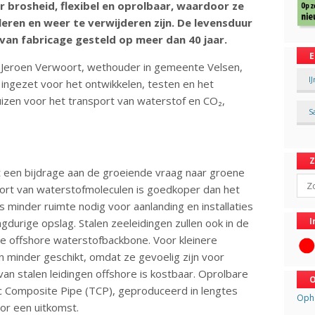
r brosheid, flexibel en oprolbaar, waardoor ze
leren en weer te verwijderen zijn. De levensduur
 van fabricage gesteld op meer dan 40 jaar.
E
r Jeroen Verwoort, wethouder in gemeente Velsen,
I
ingezet voor het ontwikkelen, testen en het
izen voor het transport van waterstof en CO₂,
S
t een bijdrage aan de groeiende vraag naar groene
Sear
sport van waterstofmoleculen is goedkoper dan het
 is minder ruimte nodig voor aanlanding en installaties
I
ngdurige opslag. Stalen zeeleidingen zullen ook in de
e offshore waterstofbackbone. Voor kleinere
en minder geschikt, omdat ze gevoelig zijn voor
van stalen leidingen offshore is kostbaar. Oprolbare
O
ic Composite Pipe (TCP), geproduceerd in lengtes
Opha
or een uitkomst.