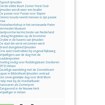
Typisch IJmuiden
Derde editie Buurt Zomer Feest Oud-
IJmuiden wordt weer een knaller
De passie voor Passie voor Slapen
Dennis Gouda neemt mensen in zijn passie
mee
Knutselworkshop in het vernieuwde Pieter
Vermeulen Museum
Santpoortse kermis beste van Nederland
Uitslag Ringsteken op de brommer
Drukte in de havens van IJmuiden
De stad die eerst verzonnen werd
Brand duingebied IJmuiden
Drie auto’s betrokken bij ongeval Rijksweg
Vrijwilligers aan de slag met de
paddenpoelen
Koeling nodig voor Reddingsteam Zeedieren
(RTZ) Velsen
Gezellige wandeling met de Zonnebloem
Japan in Bibliotheek IJmuiden centraal
Een onvergetelijke dag voor Britt Blom
Help mee bij de Voedselbank!
Kanovaren als Zomerpret
Zangavond in de Nieuwe Kerk
Vrijwilliger in Velsen