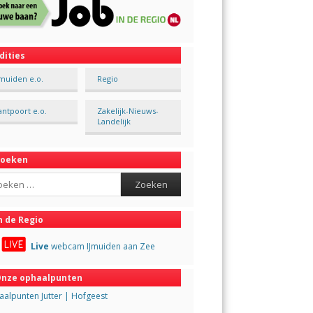
dities
Jmuiden e.o.
Regio
antpoort e.o.
Zakelijk-Nieuws-
Landelijk
Zoeken
ch
n de Regio
Live
webcam IJmuiden aan Zee
nze ophaalpunten
alpunten Jutter | Hofgeest