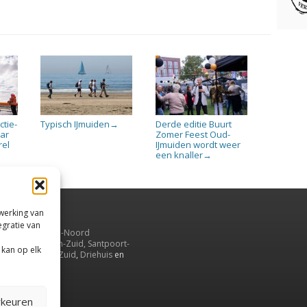
tie-
Typisch IJmuiden
Derde editie Buurt
→
ar
Zomer Feest Oud-
rel
IJmuiden wordt weer
een knaller
→
rwerking van
egratie van
uiden,
en
Velsen-Noord
serbroek
,
Velsen-Zuid,
Santpoort-
 kan op elk
ord
,
Santpoort-Zuid
,
Driehuis
en
aarnwoude
.
rkeuren