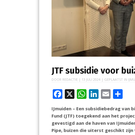
JTF subsidie voor bu
DOOR
REDACTIE
|
13 JULI 2024
| GEPLAATST IN
IJMU
F
X
W
Li
E
D
ac
h
n
m
el
IJmuiden – Een subsidiebedrag van bij
e
at
k
ai
e
Fund (JTF) toegekend aan het projec
b
s
e
l
n
gevestigd aan de haven van IJmuide
o
A
dI
Pipe, buizen die uiterst geschikt zi