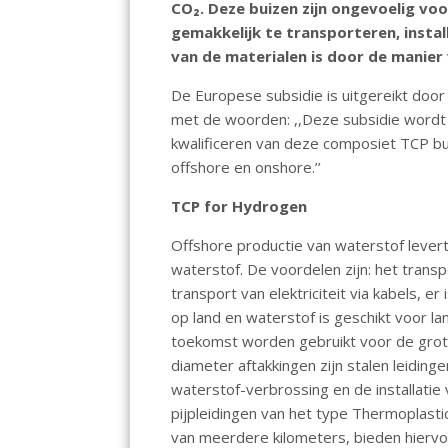
CO₂. Deze buizen zijn ongevoelig voo
o
p
n
gemakkelijk te transporteren, instal
k
p
van de materialen is door de manier
De Europese subsidie is uitgereikt doo
met de woorden: ,,Deze subsidie wordt 
kwalificeren van deze composiet TCP bu
offshore en onshore.’’
TCP for Hydrogen
Offshore productie van waterstof lever
waterstof. De voordelen zijn: het tran
transport van elektriciteit via kabels, er
op land en waterstof is geschikt voor la
toekomst worden gebruikt voor de grot
diameter aftakkingen zijn stalen leiding
waterstof-verbrossing en de installatie 
pijpleidingen van het type Thermoplast
van meerdere kilometers, bieden hiervo