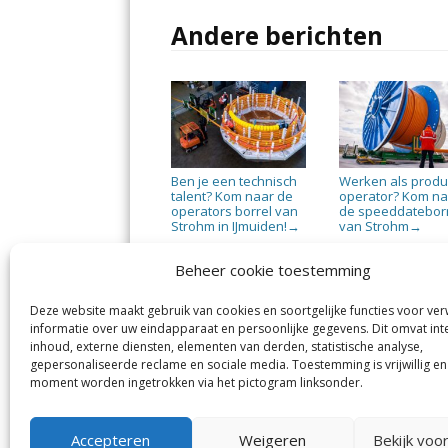
Andere berichten
Ben je een technisch
Werken als produc
talent? Kom naar de
operator? Kom na
operators borrel van
de speeddatebor
Strohm in IJmuiden!
van Strohm
→
→
Beheer cookie toestemming
Deze website maakt gebruik van cookies en soortgelijke functies voor ve
informatie over uw eindapparaat en persoonlijke gegevens. Dit omvat int
Jutter | Hofgeest
IJm
inhoud, externe diensten, elementen van derden, statistische analyse,
Margadantstraat 34
Vel
gepersonaliseerde reclame en sociale media. Toestemming is vrijwillig en
1976 DN IJmuiden
No
moment worden ingetrokken via het pictogram linksonder.
0255-533900
Sp
info@jutter.nl
of
info@hofgeest.nl
Accepteren
Weigeren
Bekijk voo