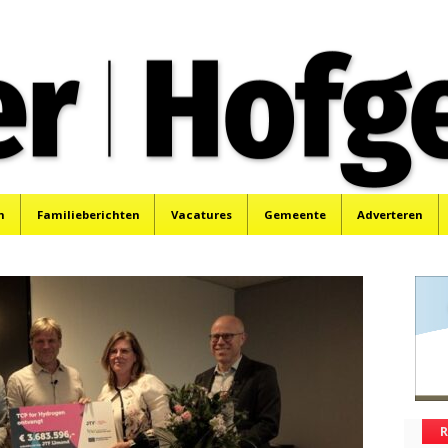
oek, Santpoort, Driehuis en Spaarnwoude.
n
Familieberichten
Vacatures
Gemeente
Adverteren
R