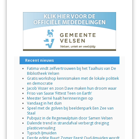
b
s
e
l
n
o
A
dI
o
p
n
k
p
Recent nieuws
Fatima vindt zelfvertrouwen bij het Taalhuis van De
Bibliotheek Velsen
Gratis workshop kennismaken met de lokale politiek
en democratie
Jacob Visser en zoon Dave maken hun droom waar
Friso van Saase ‘Fittest Teen on Earth’
Meester Serné haalt herinneringen op
Vandaag in het duin
Speel met de golven bij beeldenpark Een Zee van
Staal
Pubquiz in de Regenwulptuin door Samen Velsen
Dalende trend in strandafval verbergt dreiging
plasticvervuiling
Typisch IJmuiden
Derde editie Buurt Zomer Feest Oud-IJmuiden wordt