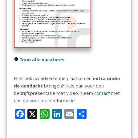
Toon alle vacatures
Hier ook uw advertentie plaatsen en
extra onder
de aandacht
brengen? Kies dan voor een
bedrijfspresentatie met video. Neem
contact
met
ons op voor meer informatie.
F
X
W
Li
E
D
ac
h
n
m
el
e
at
k
ai
e