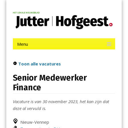
Menu
Skip
Jutter | Hofgeest
to
content
Het laatste nieuws uit IJmuiden, Velsen, Velserbroek, Santpoort,
Driehuis en Spaarnwoude.
Menu
Skip
to
content
Toon alle vacatures
Senior Medewerker
Finance
Vacature is van 30 november 2023, het kan zijn dat
deze al vervuld is.
Nieuw-Vennep