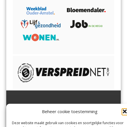
Jutter | Hofgeest
IJmuiden,
en
Velsen-Noord
Beheer cookie toestemming
Margadantstraat 34
Velserbroek
,
Velsen-Zuid,
1976 DN IJmuiden
Santpoort-Noord
,
Santpoort-
0255-533900
Zuid
,
Driehuis
en
Deze website maakt gebruik van cookies en soortgelijke functies voor
info@jutter.nl
of
info@hofgee
Spaarnwoude
.