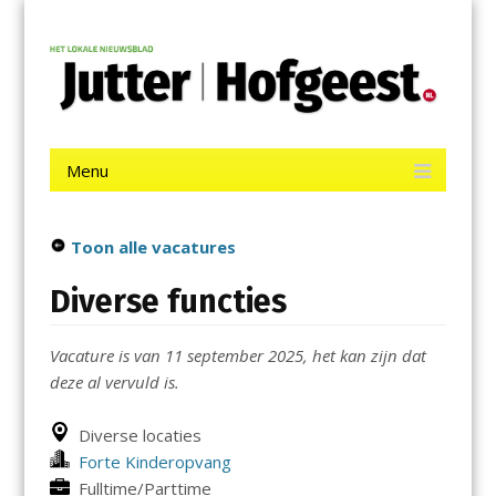
Menu
Skip
Jutter | Hofgeest
to
content
Het laatste nieuws uit IJmuiden, Velsen, Velserbroek, Santpoort,
Driehuis en Spaarnwoude.
Menu
Skip
to
content
Toon alle vacatures
Diverse functies
Vacature is van 11 september 2025, het kan zijn dat
deze al vervuld is.
Diverse locaties
Forte Kinderopvang
Fulltime/Parttime