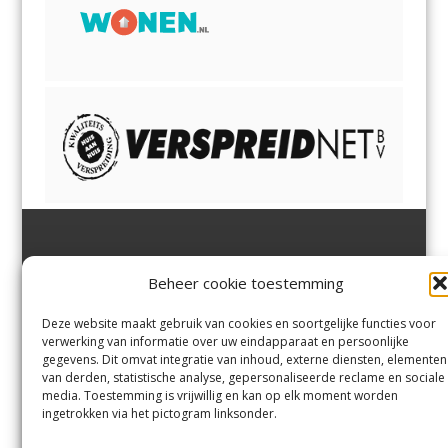
Jutter | Hofgeest
IJmuiden,
en
Velsen-Noord
Beheer cookie toestemming
Margadantstraat 34
Velserbroek
,
Velsen-Zuid,
1976 DN IJmuiden
Santpoort-Noord
,
Santpoort-
0255-533900
Zuid
,
Driehuis
en
Deze website maakt gebruik van cookies en soortgelijke functies voor
info@jutter.nl
of
info@hofgee
Spaarnwoude
.
verwerking van informatie over uw eindapparaat en persoonlijke
st.nl
gegevens. Dit omvat integratie van inhoud, externe diensten, elementen
van derden, statistische analyse, gepersonaliseerde reclame en sociale
media. Toestemming is vrijwillig en kan op elk moment worden
Contact
ingetrokken via het pictogram linksonder.
Andere uitgaven
Bezorgklacht