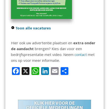
Toon alle vacatures
Hier ook uw advertentie plaatsen en
extra onder
de aandacht
brengen? Kies dan voor een
bedrijfspresentatie met video. Neem
contact
met
ons op voor meer informatie.
F
X
W
Li
E
D
ac
h
n
m
el
e
at
k
ai
e
b
s
e
l
n
o
A
dI