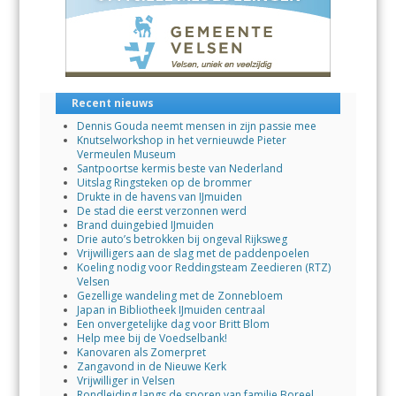
o
p
n
k
p
Recent nieuws
Dennis Gouda neemt mensen in zijn passie mee
Knutselworkshop in het vernieuwde Pieter
Vermeulen Museum
Santpoortse kermis beste van Nederland
Uitslag Ringsteken op de brommer
Drukte in de havens van IJmuiden
De stad die eerst verzonnen werd
Brand duingebied IJmuiden
Drie auto’s betrokken bij ongeval Rijksweg
Vrijwilligers aan de slag met de paddenpoelen
Koeling nodig voor Reddingsteam Zeedieren (RTZ)
Velsen
Gezellige wandeling met de Zonnebloem
Japan in Bibliotheek IJmuiden centraal
Een onvergetelijke dag voor Britt Blom
Help mee bij de Voedselbank!
Kanovaren als Zomerpret
Zangavond in de Nieuwe Kerk
Vrijwilliger in Velsen
Rondleiding langs de sporen van familie Boreel