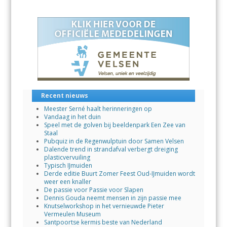
b
s
e
l
n
o
A
dI
o
p
n
k
p
Recent nieuws
Meester Serné haalt herinneringen op
Vandaag in het duin
Speel met de golven bij beeldenpark Een Zee van
Staal
Pubquiz in de Regenwulptuin door Samen Velsen
Dalende trend in strandafval verbergt dreiging
plasticvervuiling
Typisch IJmuiden
Derde editie Buurt Zomer Feest Oud-IJmuiden wordt
weer een knaller
De passie voor Passie voor Slapen
Dennis Gouda neemt mensen in zijn passie mee
Knutselworkshop in het vernieuwde Pieter
Vermeulen Museum
Santpoortse kermis beste van Nederland