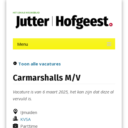
Menu
Skip
Jutter | Hofgeest
to
content
Het laatste nieuws uit IJmuiden, Velsen, Velserbroek, Santpoort,
Driehuis en Spaarnwoude.
Menu
Skip
to
content
Toon alle vacatures
Carmarshalls M/V
Vacature is van 6 maart 2025, het kan zijn dat deze al
vervuld is.
IJmuiden
KVSA
Parttime