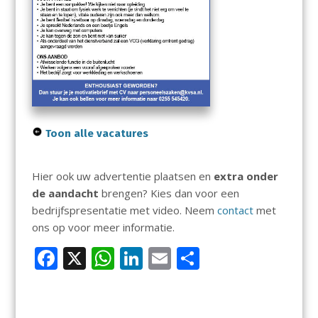
Toon alle vacatures
Hier ook uw advertentie plaatsen en
extra onder
de aandacht
brengen? Kies dan voor een
bedrijfspresentatie met video. Neem
contact
met
ons op voor meer informatie.
F
X
W
Li
E
D
ac
h
n
m
el
e
at
k
ai
e