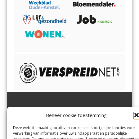
Jutter | Hofgeest
IJmuiden,
en
Velsen-Noord
Beheer cookie toestemming
Margadantstraat 34
Velserbroek
,
Velsen-Zuid,
1976 DN IJmuiden
Santpoort-Noord
,
Santpoort-
0255-533900
Zuid
,
Driehuis
en
Deze website maakt gebruik van cookies en soortgelijke functies voor
info@jutter.nl
of
info@hofgee
Spaarnwoude
.
verwerking van informatie over uw eindapparaat en persoonlijke
st.nl
gegevens. Dit omvat integratie van inhoud, externe diensten, elementen