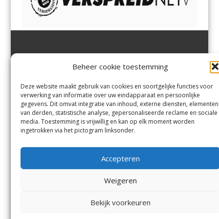
Jutter | Hofgeest
IJmuiden,
en
Velsen-Noord
Beheer cookie toestemming
Margadantstraat 34
Velserbroek
,
Velsen-Zuid,
1976 DN IJmuiden
Santpoort-Noord
,
Santpoort-
0255-533900
Zuid
,
Driehuis
en
Deze website maakt gebruik van cookies en soortgelijke functies voor
info@jutter.nl
of
info@hofgee
Spaarnwoude
.
verwerking van informatie over uw eindapparaat en persoonlijke
st.nl
gegevens. Dit omvat integratie van inhoud, externe diensten, elementen
van derden, statistische analyse, gepersonaliseerde reclame en sociale
media. Toestemming is vrijwillig en kan op elk moment worden
Contact
ingetrokken via het pictogram linksonder.
Andere uitgaven
Bezorgklacht
Ophaalpunten
Accepteren
Vacatures
Voorwaarden
Privacyverklaring
Weigeren
Bekijk voorkeuren
© Kennemerland Pers B.V.
Menu