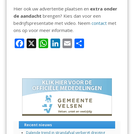
Hier ook uw advertentie plaatsen en
extra onder
de aandacht
brengen? Kies dan voor een
bedrijfspresentatie met video. Neem
contact
met
ons op voor meer informatie.
F
X
W
Li
E
D
ac
h
n
m
el
e
at
k
ai
e
b
s
e
l
n
o
A
dI
o
p
n
k
p
Recent nieuws
Dalende trend in strandafval verbergt dreiging