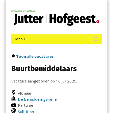
Menu
Skip
Jutter | Hofgeest
to
content
Het laatste nieuws uit IJmuiden, Velsen, Velserbroek, Santpoort,
Driehuis en Spaarnwoude.
Menu
Skip
to
content
Toon alle vacatures
Buurtbemiddelaars
Vacature aangeboden op 16 juli 2026.
Alkmaar
De Bemiddelingskamer
Parttime
Solliciteer!