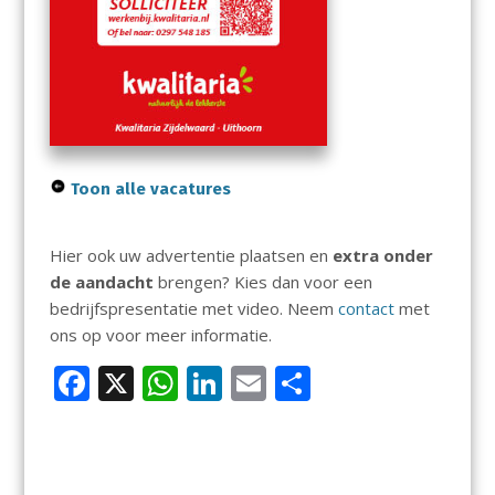
Toon alle vacatures
Hier ook uw advertentie plaatsen en
extra onder
de aandacht
brengen? Kies dan voor een
bedrijfspresentatie met video. Neem
contact
met
ons op voor meer informatie.
F
X
W
Li
E
D
ac
h
n
m
el
e
at
k
ai
e
b
s
e
l
n