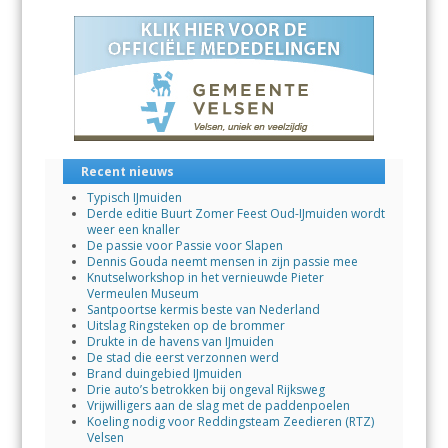
o
A
dI
o
p
n
k
p
Recent nieuws
Typisch IJmuiden
Derde editie Buurt Zomer Feest Oud-IJmuiden wordt
weer een knaller
De passie voor Passie voor Slapen
Dennis Gouda neemt mensen in zijn passie mee
Knutselworkshop in het vernieuwde Pieter
Vermeulen Museum
Santpoortse kermis beste van Nederland
Uitslag Ringsteken op de brommer
Drukte in de havens van IJmuiden
De stad die eerst verzonnen werd
Brand duingebied IJmuiden
Drie auto’s betrokken bij ongeval Rijksweg
Vrijwilligers aan de slag met de paddenpoelen
Koeling nodig voor Reddingsteam Zeedieren (RTZ)
Velsen