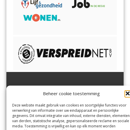
Jutter | Hofgeest
IJmuiden,
en
Velsen-Noord
Beheer cookie toestemming
Margadantstraat 34
Velserbroek
,
Velsen-Zuid,
1976 DN IJmuiden
Santpoort-Noord
,
Santpoort-
0255-533900
Zuid
,
Driehuis
en
Deze website maakt gebruik van cookies en soortgelijke functies voor
info@jutter.nl
of
info@hofgee
Spaarnwoude
.
verwerking van informatie over uw eindapparaat en persoonlijke
st.nl
gegevens. Dit omvat integratie van inhoud, externe diensten, elementen
van derden, statistische analyse, gepersonaliseerde reclame en sociale
media. Toestemming is vrijwillig en kan op elk moment worden