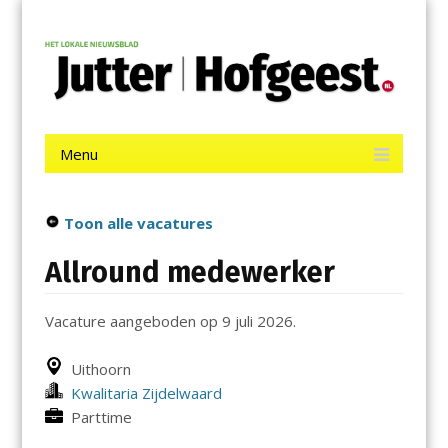
Menu
Skip
Jutter | Hofgeest
to
content
Het laatste nieuws uit IJmuiden, Velsen, Velserbroek, Santpoort,
Driehuis en Spaarnwoude.
Menu
Skip
to
content
Toon alle vacatures
Allround medewerker
Vacature aangeboden op 9 juli 2026.
Uithoorn
Kwalitaria Zijdelwaard
Parttime