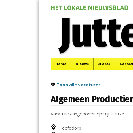
Jutter | Hofgeest
Menu
Het laatste nieuws uit IJmuiden, Velsen, Velserbr
Skip
Home
Nieuws
ePaper
Kabale
to
content
Toon alle vacatures
Algemeen Productie
Vacature aangeboden op 9 juli 2026.
Hoofddorp