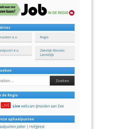
dities
Jmuiden e.o.
Regio
antpoort e.o.
Zakelijk-Nieuws-
Landelijk
Zoeken
ch
n de Regio
Live
webcam IJmuiden aan Zee
nze ophaalpunten
alpunten Jutter | Hofgeest