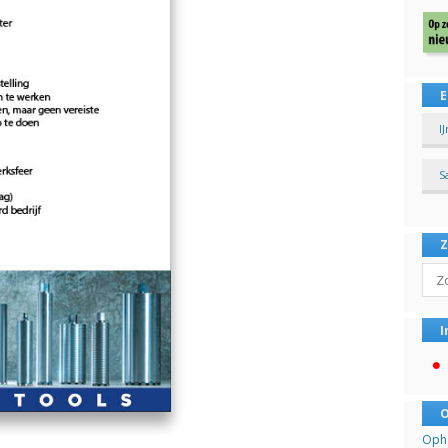
E
I
S
Sear
I
O
Opha