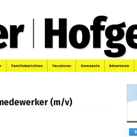
oek, Santpoort, Driehuis en Spaarnwoude.
n
Familieberichten
Vacatures
Gemeente
Adverteren
medewerker (m/v)
R