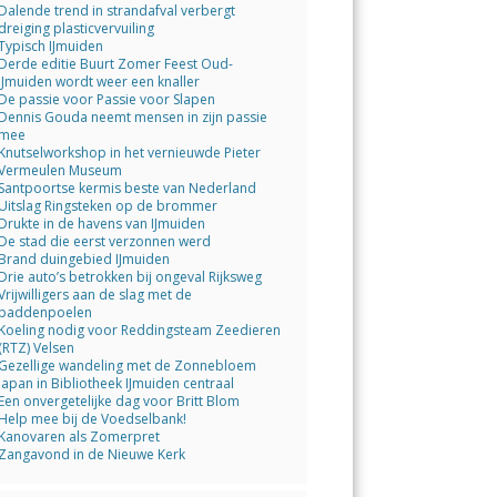
Dalende trend in strandafval verbergt
dreiging plasticvervuiling
Typisch IJmuiden
Derde editie Buurt Zomer Feest Oud-
IJmuiden wordt weer een knaller
De passie voor Passie voor Slapen
Dennis Gouda neemt mensen in zijn passie
mee
Knutselworkshop in het vernieuwde Pieter
Vermeulen Museum
Santpoortse kermis beste van Nederland
Uitslag Ringsteken op de brommer
Drukte in de havens van IJmuiden
De stad die eerst verzonnen werd
Brand duingebied IJmuiden
Drie auto’s betrokken bij ongeval Rijksweg
Vrijwilligers aan de slag met de
paddenpoelen
Koeling nodig voor Reddingsteam Zeedieren
(RTZ) Velsen
Gezellige wandeling met de Zonnebloem
Japan in Bibliotheek IJmuiden centraal
Een onvergetelijke dag voor Britt Blom
Help mee bij de Voedselbank!
Kanovaren als Zomerpret
Zangavond in de Nieuwe Kerk