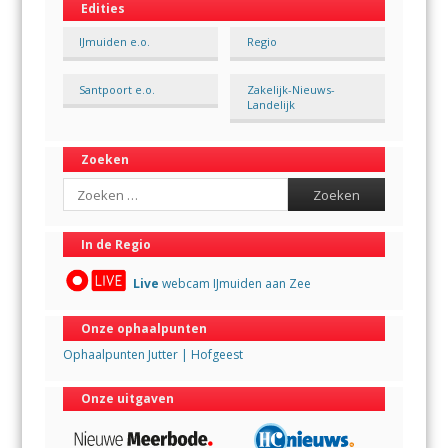
Edities
IJmuiden e.o.
Regio
Santpoort e.o.
Zakelijk-Nieuws-
Landelijk
Zoeken
Search
In de Regio
Live
webcam IJmuiden aan Zee
Onze ophaalpunten
Ophaalpunten Jutter | Hofgeest
Onze uitgaven