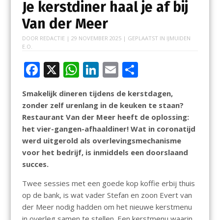
Je kerstdiner haal je af bij
Van der Meer
DOOR
REDACTIE
|
29 NOVEMBER 2025
| GEPLAATST IN
IJMUIDEN
E.O.
F
X
W
Li
E
D
ac
h
n
m
el
Smakelijk dineren tijdens de kerstdagen,
e
at
k
ai
e
zonder zelf urenlang in de keuken te staan?
b
s
e
l
n
Restaurant Van der Meer heeft de oplossing:
o
A
dI
het vier-gangen-afhaaldiner! Wat in coronatijd
werd uitgerold als overlevingsmechanisme
o
p
n
voor het bedrijf, is inmiddels een doorslaand
k
p
succes.
Twee sessies met een goede kop koffie erbij thuis
op de bank, is wat vader Stefan en zoon Evert van
der Meer nodig hadden om het nieuwe kerstmenu
in overleg samen te stellen. Een kerstmenu waarin