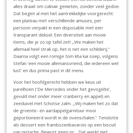
alles draait om culinair genieten, zonder veel gedoe.
Dat begint al met het aantrekkelijke voorgerecht:
een plateau met verschillende amuses, per
persoon verpakt in een disposable met een
transparant deksel. Een diversiteit aan mooie
items, die je zo op tafel zet! ,,We maken het
allemaal heel strak op, het is net een schilderij.’’
Daarna volgt een romige tom kha kai soep, volgens
Stefan ‘een mooie allemansvriend, die iedereen wel
lust’ en dus prima past in dit menu.
Voor het hoofdgerecht hebben we keus uit
parelhoen (‘De Mercedes onder het gevogelte’,
gevuld met onder meer cranberry en appel) en
zeeduivel met Schotse zalm. ,,Wij maken het zo dat
de groente- en aardappelgarnituur mooi
geportioneerd wordt in de ovenschalen.’’ Tenslotte
als dessert een frambozenbavarois op een biscuit
van pistache. Bewust geen ijs: ,,Dat werkt niet