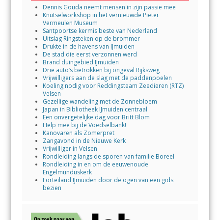
Dennis Gouda neemt mensen in zijn passie mee
Knutselworkshop in het vernieuwde Pieter
Vermeulen Museum
Santpoortse kermis beste van Nederland
Uitslag Ringsteken op de brommer
Drukte in de havens van IJmuiden
De stad die eerst verzonnen werd
Brand duingebied IJmuiden
Drie auto’s betrokken bij ongeval Rijksweg
Vrijwilligers aan de slag met de paddenpoelen
Koeling nodig voor Reddingsteam Zeedieren (RTZ)
Velsen
Gezellige wandeling met de Zonnebloem
Japan in Bibliotheek IJmuiden centraal
Een onvergetelijke dag voor Britt Blom
Help mee bij de Voedselbank!
Kanovaren als Zomerpret
Zangavond in de Nieuwe Kerk
Vrijwilliger in Velsen
Rondleiding langs de sporen van familie Boreel
Rondleiding in en om de eeuwenoude
Engelmunduskerk
Forteiland IJmuiden door de ogen van een gids
bezien