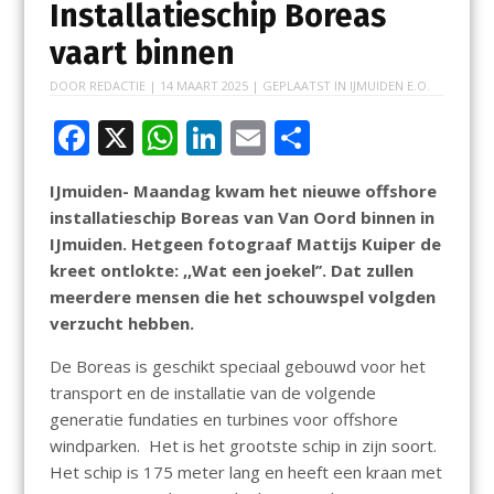
Installatieschip Boreas
vaart binnen
DOOR
REDACTIE
|
14 MAART 2025
| GEPLAATST IN
IJMUIDEN E.O.
F
X
W
Li
E
D
ac
h
n
m
el
IJmuiden- Maandag kwam het nieuwe offshore
e
at
k
ai
e
installatieschip Boreas van Van Oord binnen in
b
s
e
l
n
IJmuiden. Hetgeen fotograaf Mattijs Kuiper de
o
A
dI
kreet ontlokte: ,,Wat een joekel’’. Dat zullen
meerdere mensen die het schouwspel volgden
o
p
n
verzucht hebben.
k
p
De Boreas is geschikt speciaal gebouwd voor het
transport en de installatie van de volgende
generatie fundaties en turbines voor offshore
windparken. Het is het grootste schip in zijn soort.
Het schip is 175 meter lang en heeft een kraan met