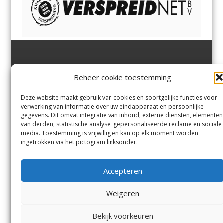
Jutter | Hofgeest
IJmuiden,
en
Velsen-Noord
Beheer cookie toestemming
Margadantstraat 34
Velserbroek
,
Velsen-Zuid,
1976 DN IJmuiden
Santpoort-Noord
,
Santpoort-
0255-533900
Zuid
,
Driehuis
en
Deze website maakt gebruik van cookies en soortgelijke functies voor
info@jutter.nl
of
info@hofgee
Spaarnwoude
.
verwerking van informatie over uw eindapparaat en persoonlijke
st.nl
gegevens. Dit omvat integratie van inhoud, externe diensten, elementen
van derden, statistische analyse, gepersonaliseerde reclame en sociale
media. Toestemming is vrijwillig en kan op elk moment worden
Contact
ingetrokken via het pictogram linksonder.
Andere uitgaven
Bezorgklacht
Ophaalpunten
Accepteren
Vacatures
Voorwaarden
Privacyverklaring
Weigeren
Bekijk voorkeuren
© Kennemerland Pers B.V.