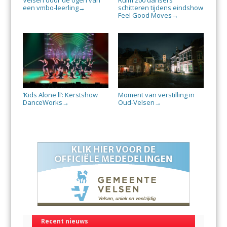
Velsen door de ogen van
Ruim 200 dansers
een vmbo-leerling
schitteren tijdens eindshow
→
Feel Good Moves
→
‘Kids Alone ll’: Kerstshow
Moment van verstilling in
DanceWorks
Oud-Velsen
→
→
Recent nieuws