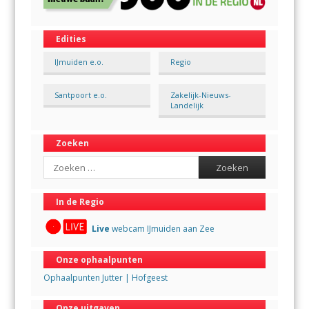
Edities
IJmuiden e.o.
Regio
Santpoort e.o.
Zakelijk-Nieuws-
Landelijk
Zoeken
Search
In de Regio
Live
webcam IJmuiden aan Zee
Onze ophaalpunten
Ophaalpunten Jutter | Hofgeest
Onze uitgaven