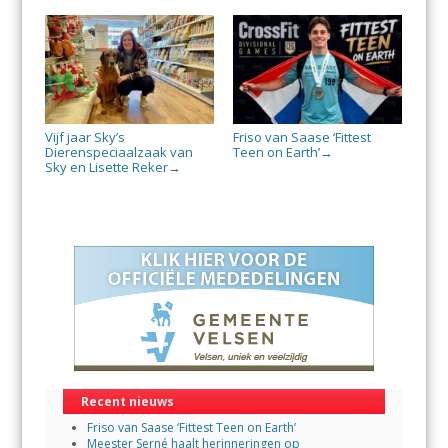
Vijf jaar Sky’s
Friso van Saase ‘Fittest
Dierenspeciaalzaak van
Teen on Earth’
→
Sky en Lisette Reker
→
Recent nieuws
Friso van Saase ‘Fittest Teen on Earth’
Meester Serné haalt herinneringen op