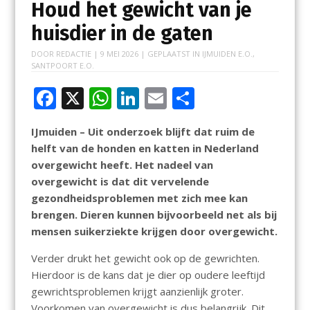
Houd het gewicht van je
huisdier in de gaten
DOOR
REDACTIE
|
9 MEI 2026
| GEPLAATST IN
IJMUIDEN E.O.
,
SANTPOORT E.O.
F
X
W
Li
E
D
ac
h
n
m
el
IJmuiden – Uit onderzoek blijft dat ruim de
e
at
k
ai
e
helft van de honden en katten in Nederland
b
s
e
l
n
overgewicht heeft. Het nadeel van
o
A
dI
overgewicht is dat dit vervelende
gezondheidsproblemen met zich mee kan
o
p
n
brengen. Dieren kunnen bijvoorbeeld net als bij
k
p
mensen suikerziekte krijgen door overgewicht.
Verder drukt het gewicht ook op de gewrichten.
Hierdoor is de kans dat je dier op oudere leeftijd
gewrichtsproblemen krijgt aanzienlijk groter.
Voorkomen van overgewicht is dus belangrijk. Dit