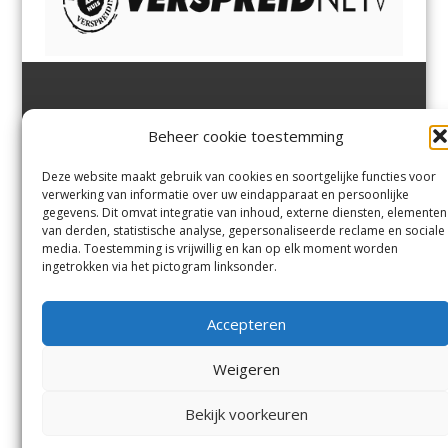
Jutter | Hofgeest
IJmuiden,
en
Velsen-Noord
Beheer cookie toestemming
Margadantstraat 34
Velserbroek
,
Velsen-Zuid,
1976 DN IJmuiden
Santpoort-Noord
,
Santpoort-
0255-533900
Zuid
,
Driehuis
en
Deze website maakt gebruik van cookies en soortgelijke functies voor
info@jutter.nl
of
info@hofgee
Spaarnwoude
.
verwerking van informatie over uw eindapparaat en persoonlijke
st.nl
gegevens. Dit omvat integratie van inhoud, externe diensten, elementen
van derden, statistische analyse, gepersonaliseerde reclame en sociale
media. Toestemming is vrijwillig en kan op elk moment worden
Contact
ingetrokken via het pictogram linksonder.
Andere uitgaven
Bezorgklacht
Ophaalpunten
Accepteren
Vacatures
Voorwaarden
Privacyverklaring
Weigeren
Bekijk voorkeuren
© Kennemerland Pers B.V.
Menu