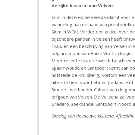
o
A
dI
de rijke historie van Velsen.
o
p
n
Er is in deze editie veel aandacht voor
k
p
wandeling aan de hand van prentbriefka
Siem in WOII. Verder een artikel over de 
bijzondere panden in Velsen heeft ontw
1866 en een beschrijving van Velsen in 
bejaardenpension Huize Voets, drogist H
Meer recente historie wordt beschreven i
Spaarnwoude en Santpoort komt aan bod 
hofstede de Kruidberg. Kortom een veel
uiterste best voor hebben gedaan. Het
Smeets, wethouder Cultuur van de gemee
erfgoed van Velsen. De Velisena zal voo
Bredero Boekhandel Santpoort-Noord en
Omslag van de nieuwe Velisena. Afbeeldi