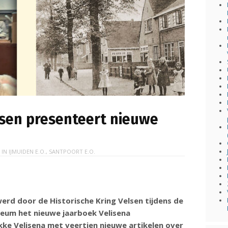
lsen presenteert nieuwe
 IN
IJMUIDEN E.O.
,
SANTPOORT E.O.
rd door de Historische Kring Velsen tijdens de
eum het nieuwe jaarboek Velisena
kke Velisena met veertien nieuwe artikelen over