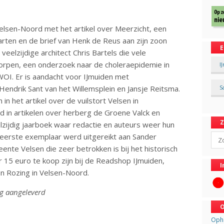
 Velsen-Noord met het artikel over Meerzicht, een
arten en de brief van Henk de Reus aan zijn zoon
E
veelzijdige architect Chris Bartels die vele
orpen, een onderzoek naar de choleraepidemie in
I
WOI. Er is aandacht voor IJmuiden met
endrik Sant van het Willemsplein en Jansje Reitsma.
S
n het artikel over de vuilstort Velsen in
in artikelen over herberg de Groene Valck en
zijdig jaarboek waar redactie en auteurs weer hun
Sear
 eerste exemplaar werd uitgereikt aan Sander
nte Velsen die zeer betrokken is bij het historisch
r 15 euro te koop zijn bij de Readshop IJmuiden,
I
 Rozing in Velsen-Noord.
ng aangeleverd
O
Opha