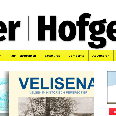
oek, Santpoort, Driehuis en Spaarnwoude.
n
Familieberichten
Vacatures
Gemeente
Adverteren
R