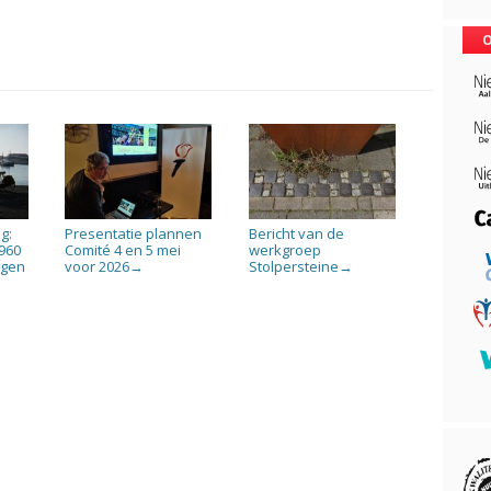
O
g:
Presentatie plannen
Bericht van de
960
Comité 4 en 5 mei
werkgroep
ogen
voor 2026
Stolpersteine
→
→