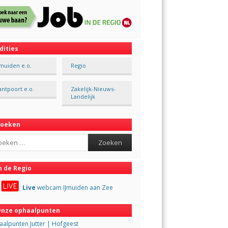
dities
Jmuiden e.o.
Regio
antpoort e.o.
Zakelijk-Nieuws-
Landelijk
Zoeken
ch
n de Regio
Live
webcam IJmuiden aan Zee
nze ophaalpunten
alpunten Jutter | Hofgeest