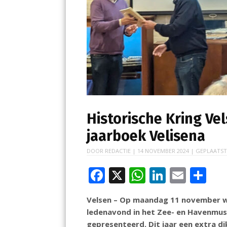
Historische Kring Ve
jaarboek Velisena
DOOR
REDACTIE
|
14 NOVEMBER 2024
| GEPLAATST
F
X
W
Li
E
D
ac
h
n
m
el
Velsen – Op maandag 11 november we
e
at
k
ai
e
ledenavond in het Zee- en Havenmus
b
s
e
l
n
gepresenteerd. Dit jaar een extra di