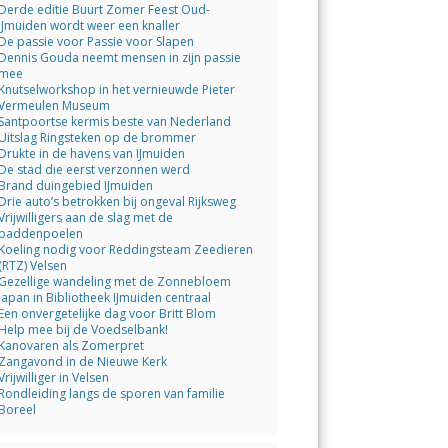
Derde editie Buurt Zomer Feest Oud-
IJmuiden wordt weer een knaller
De passie voor Passie voor Slapen
Dennis Gouda neemt mensen in zijn passie
mee
Knutselworkshop in het vernieuwde Pieter
Vermeulen Museum
Santpoortse kermis beste van Nederland
Uitslag Ringsteken op de brommer
Drukte in de havens van IJmuiden
De stad die eerst verzonnen werd
Brand duingebied IJmuiden
Drie auto’s betrokken bij ongeval Rijksweg
Vrijwilligers aan de slag met de
paddenpoelen
Koeling nodig voor Reddingsteam Zeedieren
(RTZ) Velsen
Gezellige wandeling met de Zonnebloem
Japan in Bibliotheek IJmuiden centraal
Een onvergetelijke dag voor Britt Blom
Help mee bij de Voedselbank!
Kanovaren als Zomerpret
Zangavond in de Nieuwe Kerk
Vrijwilliger in Velsen
Rondleiding langs de sporen van familie
Boreel