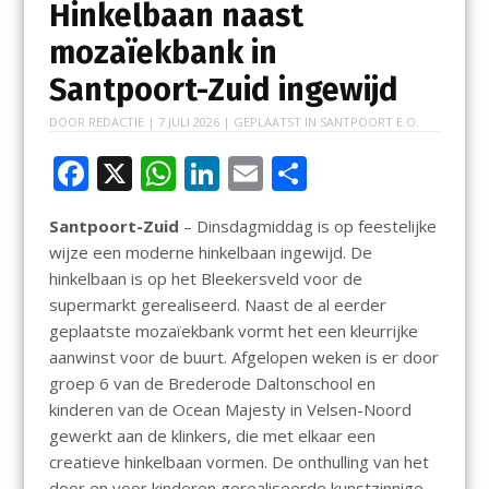
Hinkelbaan naast
mozaïekbank in
Santpoort-Zuid ingewijd
DOOR
REDACTIE
|
7 JULI 2026
| GEPLAATST IN
SANTPOORT E.O.
F
X
W
Li
E
D
ac
h
n
m
el
Santpoort-Zuid
– Dinsdagmiddag is op feestelijke
e
at
k
ai
e
wijze een moderne hinkelbaan ingewijd. De
b
s
e
l
n
hinkelbaan is op het Bleekersveld voor de
o
A
dI
supermarkt gerealiseerd. Naast de al eerder
geplaatste mozaïekbank vormt het een kleurrijke
o
p
n
aanwinst voor de buurt. Afgelopen weken is er door
k
p
groep 6 van de Brederode Daltonschool en
kinderen van de Ocean Majesty in Velsen-Noord
gewerkt aan de klinkers, die met elkaar een
creatieve hinkelbaan vormen. De onthulling van het
door en voor kinderen gerealiseerde kunstzinnige