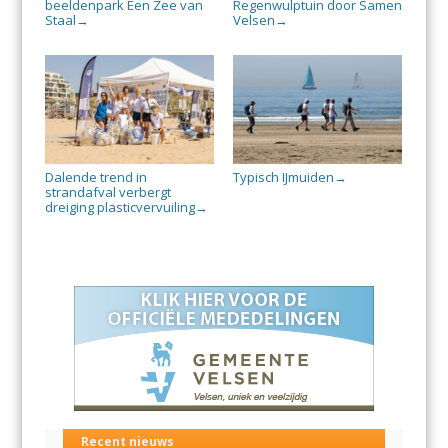
beeldenpark Een Zee van
Regenwulptuin door Samen
Staal
Velsen
→
→
Dalende trend in
Typisch IJmuiden
→
strandafval verbergt
dreiging plasticvervuiling
→
Recent nieuws