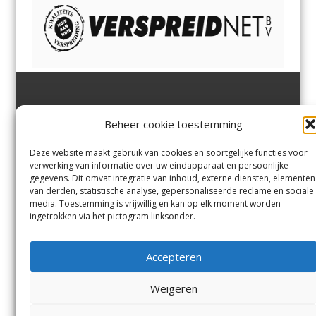
Jutter | Hofgeest
IJmuiden,
en
Velsen-Noord
Beheer cookie toestemming
Margadantstraat 34
Velserbroek
,
Velsen-Zuid,
1976 DN IJmuiden
Santpoort-Noord
,
Santpoort-
0255-533900
Zuid
,
Driehuis
en
Deze website maakt gebruik van cookies en soortgelijke functies voor
info@jutter.nl
of
info@hofgee
Spaarnwoude
.
verwerking van informatie over uw eindapparaat en persoonlijke
st.nl
gegevens. Dit omvat integratie van inhoud, externe diensten, elementen
van derden, statistische analyse, gepersonaliseerde reclame en sociale
media. Toestemming is vrijwillig en kan op elk moment worden
Contact
ingetrokken via het pictogram linksonder.
Andere uitgaven
Bezorgklacht
Ophaalpunten
Accepteren
Vacatures
Voorwaarden
Privacyverklaring
Weigeren