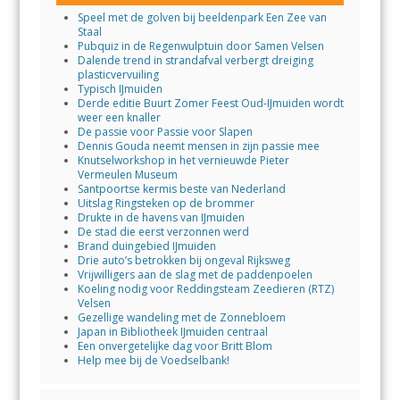
Speel met de golven bij beeldenpark Een Zee van
Staal
Pubquiz in de Regenwulptuin door Samen Velsen
Dalende trend in strandafval verbergt dreiging
plasticvervuiling
Typisch IJmuiden
Derde editie Buurt Zomer Feest Oud-IJmuiden wordt
weer een knaller
De passie voor Passie voor Slapen
Dennis Gouda neemt mensen in zijn passie mee
Knutselworkshop in het vernieuwde Pieter
Vermeulen Museum
Santpoortse kermis beste van Nederland
Uitslag Ringsteken op de brommer
Drukte in de havens van IJmuiden
De stad die eerst verzonnen werd
Brand duingebied IJmuiden
Drie auto’s betrokken bij ongeval Rijksweg
Vrijwilligers aan de slag met de paddenpoelen
Koeling nodig voor Reddingsteam Zeedieren (RTZ)
Velsen
Gezellige wandeling met de Zonnebloem
Japan in Bibliotheek IJmuiden centraal
Een onvergetelijke dag voor Britt Blom
Help mee bij de Voedselbank!