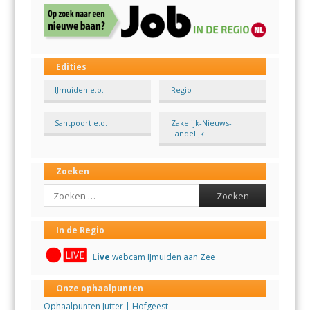
Edities
IJmuiden e.o.
Regio
Santpoort e.o.
Zakelijk-Nieuws-
Landelijk
Zoeken
Search
In de Regio
Live
webcam IJmuiden aan Zee
Onze ophaalpunten
Ophaalpunten Jutter | Hofgeest