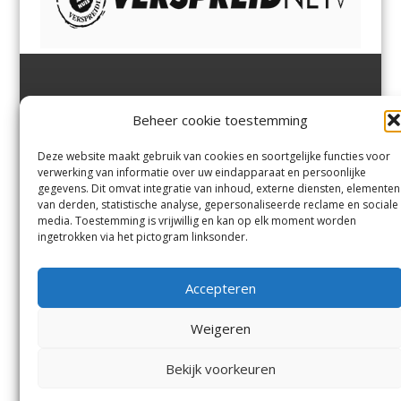
Jutter | Hofgeest
IJmuiden,
en
Velsen-Noord
Beheer cookie toestemming
Margadantstraat 34
Velserbroek
,
Velsen-Zuid,
1976 DN IJmuiden
Santpoort-Noord
,
Santpoort-
0255-533900
Zuid
,
Driehuis
en
Deze website maakt gebruik van cookies en soortgelijke functies voor
info@jutter.nl
of
info@hofgee
Spaarnwoude
.
verwerking van informatie over uw eindapparaat en persoonlijke
st.nl
gegevens. Dit omvat integratie van inhoud, externe diensten, elementen
van derden, statistische analyse, gepersonaliseerde reclame en sociale
media. Toestemming is vrijwillig en kan op elk moment worden
Contact
ingetrokken via het pictogram linksonder.
Andere uitgaven
Bezorgklacht
Ophaalpunten
Accepteren
Vacatures
Voorwaarden
Privacyverklaring
Weigeren
Bekijk voorkeuren
© Kennemerland Pers B.V.
Menu