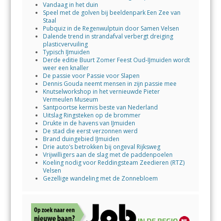
Vandaag in het duin
Speel met de golven bij beeldenpark Een Zee van
Staal
Pubquiz in de Regenwulptuin door Samen Velsen
Dalende trend in strandafval verbergt dreiging
plasticvervuiling
Typisch IJmuiden
Derde editie Buurt Zomer Feest Oud-IJmuiden wordt
weer een knaller
De passie voor Passie voor Slapen
Dennis Gouda neemt mensen in zijn passie mee
Knutselworkshop in het vernieuwde Pieter
Vermeulen Museum
Santpoortse kermis beste van Nederland
Uitslag Ringsteken op de brommer
Drukte in de havens van IJmuiden
De stad die eerst verzonnen werd
Brand duingebied IJmuiden
Drie auto’s betrokken bij ongeval Rijksweg
Vrijwilligers aan de slag met de paddenpoelen
Koeling nodig voor Reddingsteam Zeedieren (RTZ)
Velsen
Gezellige wandeling met de Zonnebloem