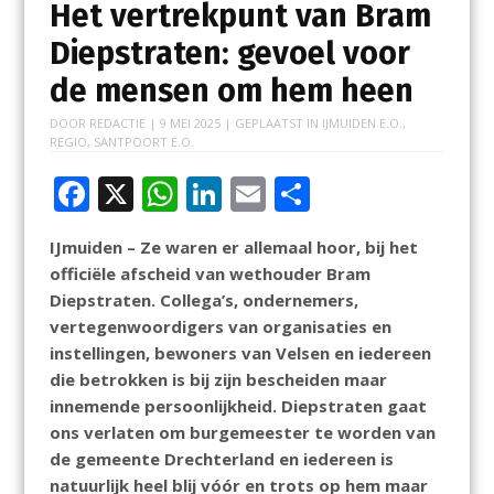
Het vertrekpunt van Bram
Diepstraten: gevoel voor
de mensen om hem heen
DOOR
REDACTIE
|
9 MEI 2025
| GEPLAATST IN
IJMUIDEN E.O.
,
REGIO
,
SANTPOORT E.O.
F
X
W
Li
E
D
ac
h
n
m
el
IJmuiden – Ze waren er allemaal hoor, bij het
e
at
k
ai
e
officiële afscheid van wethouder Bram
b
s
e
l
n
Diepstraten. Collega’s, ondernemers,
o
A
dI
vertegenwoordigers van organisaties en
instellingen, bewoners van Velsen en iedereen
o
p
n
die betrokken is bij zijn bescheiden maar
k
p
innemende persoonlijkheid. Diepstraten gaat
ons verlaten om burgemeester te worden van
de gemeente Drechterland en iedereen is
natuurlijk heel blij vóór en trots op hem maar