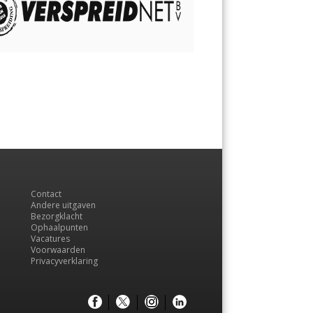
Contact
Andere uitgaven
Bezorgklacht
Ophaalpunten
Vacatures
Voorwaarden
Privacyverklaring
Menu