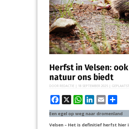
Herfst in Velsen: oo
natuur ons biedt
DOOR
REDACTIE
|
18 SEPTEMBER 2025
| GEPLAATST
F
X
W
Li
E
D
ac
h
n
m
el
Een egel op weg naar dromenland
e
at
k
ai
e
b
s
e
l
n
Velsen – Het is definitief herfst hie