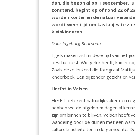
dan, die begon al op 1 september. 
o
A
dI
zonstand, begint op of rond 22 of 23
o
p
n
worden korter en de natuur verander
k
p
wordt weer tijd om kastanjes te zoek
kleinkinderen.
Door Ingeborg Baumann
Egels maken zich in deze tijd van het j
beschut nest. Wie geluk heeft, kan er no
Zoals deze leukerd die fotograaf Mattijs 
kinderboek. Een bijzonder gezicht en ve
Herfst in Velsen
Herfst betekent natuurlijk vaker een re
hebben we de afgelopen dagen al kenn
zijn om binnen te blijven. Velsen heeft v
wandeling door de duinen met een warme
culturele activiteiten in de gemeente.