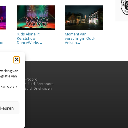
‘Kids Alone ll’:
Moment van
Kerstshow
verstilling in Oud-
ood
DanceWorks
Velsen
→
→
rwerking van
egratie van
uiden,
en
Velsen-Noord
serbroek
,
Velsen-Zuid,
Santpoort-
 kan op elk
ord
,
Santpoort-Zuid
,
Driehuis
en
aarnwoude
.
rkeuren