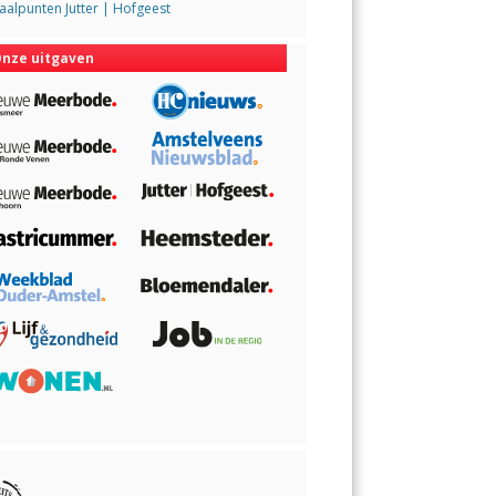
alpunten Jutter | Hofgeest
nze uitgaven