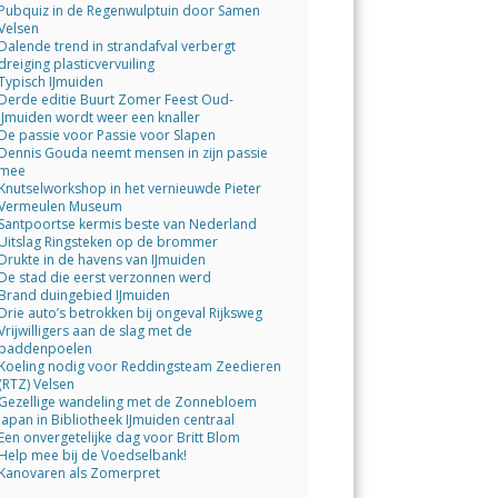
Pubquiz in de Regenwulptuin door Samen
Velsen
Dalende trend in strandafval verbergt
dreiging plasticvervuiling
Typisch IJmuiden
Derde editie Buurt Zomer Feest Oud-
IJmuiden wordt weer een knaller
De passie voor Passie voor Slapen
Dennis Gouda neemt mensen in zijn passie
mee
Knutselworkshop in het vernieuwde Pieter
Vermeulen Museum
Santpoortse kermis beste van Nederland
Uitslag Ringsteken op de brommer
Drukte in de havens van IJmuiden
De stad die eerst verzonnen werd
Brand duingebied IJmuiden
Drie auto’s betrokken bij ongeval Rijksweg
Vrijwilligers aan de slag met de
paddenpoelen
Koeling nodig voor Reddingsteam Zeedieren
(RTZ) Velsen
Gezellige wandeling met de Zonnebloem
Japan in Bibliotheek IJmuiden centraal
Een onvergetelijke dag voor Britt Blom
Help mee bij de Voedselbank!
Kanovaren als Zomerpret