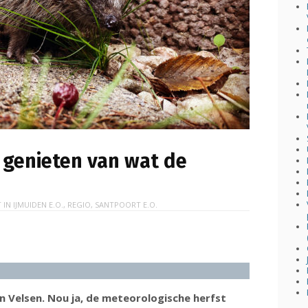
k genieten van wat de
 IN
IJMUIDEN E.O.
,
REGIO
,
SANTPOORT E.O.
r in Velsen. Nou ja, de meteorologische herfst