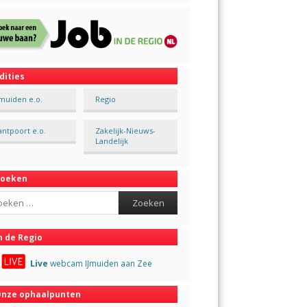
dities
Jmuiden e.o.
Regio
antpoort e.o.
Zakelijk-Nieuws-
Landelijk
Zoeken
ch
n de Regio
Live
webcam IJmuiden aan Zee
nze ophaalpunten