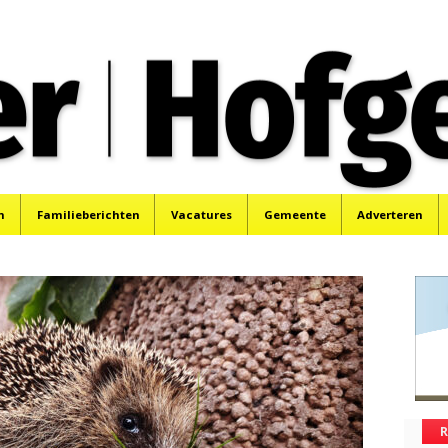
oek, Santpoort, Driehuis en Spaarnwoude.
n
Familieberichten
Vacatures
Gemeente
Adverteren
R