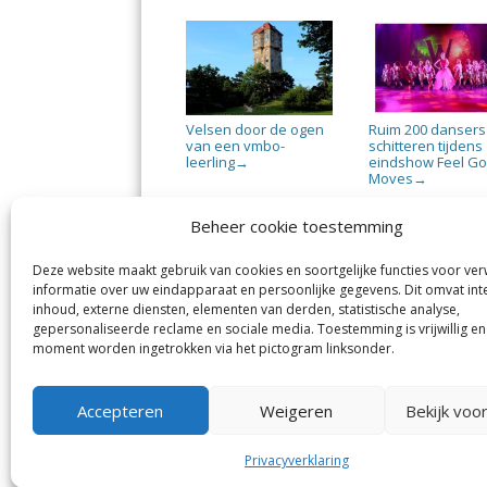
Velsen door de ogen
Ruim 200 dansers
van een vmbo-
schitteren tijdens
leerling
eindshow Feel G
→
Moves
→
Beheer cookie toestemming
Deze website maakt gebruik van cookies en soortgelijke functies voor ve
informatie over uw eindapparaat en persoonlijke gegevens. Dit omvat int
Jutter | Hofgeest
IJm
inhoud, externe diensten, elementen van derden, statistische analyse,
Margadantstraat 34
Vel
gepersonaliseerde reclame en sociale media. Toestemming is vrijwillig en
1976 DN IJmuiden
No
moment worden ingetrokken via het pictogram linksonder.
0255-533900
Sp
info@jutter.nl
of
info@hofgeest.nl
Accepteren
Weigeren
Bekijk voo
Privacyverklaring
© Kennemerland Pers B.V.