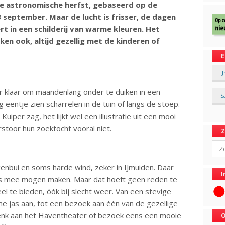
De astronomische herfst, gebaseerd op de
 september. Maar de lucht is frisser, de dagen
t in een schilderij van warme kleuren. Het
en ook, altijd gezellig met de kinderen of
E
I
aar klaar om maandenlang onder te duiken in een
S
g eentje zien scharrelen in de tuin of langs de stoep.
Kuiper zag, het lijkt wel een illustratie uit een mooi
rstoor hun zoektocht vooral niet.
Sear
genbui en soms harde wind, zeker in IJmuiden. Daar
I
is mee mogen maken. Maar dat hoeft geen reden te
eel te bieden, óók bij slecht weer. Van een stevige
 jas aan, tot een bezoek aan één van de gezellige
 Denk aan het Haventheater of bezoek eens een mooie
O