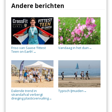
Andere berichten
Friso van Saase ‘Fittest
Vandaag in het duin
→
Teen on Earth’
→
Dalende trend in
Typisch IJmuiden
→
strandafval verbergt
dreiging plasticvervuiling
→