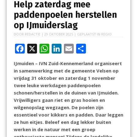
Help zaterdag mee
paddenpoelen herstellen
op IJmuiderslag
DOOR
REDACTIE
|
29 OKTOBER 2025
| GEPLAATST IN
REGIO
F
X
W
Li
E
D
ac
h
n
m
el
IJmuiden – IVN Zuid-Kennemerland organiseert
e
at
k
ai
e
in samenwerking met de gemeente Velsen op
b
s
e
l
n
vrijdag 31 oktober en zaterdag 1 november
o
A
dI
twee leuke werkdagen paddenpoelen
schonen/herstellen in de duinen van IJmuiden.
o
p
n
Vrijwilligers gaan riet en gras hooien en
k
p
wilgenopslag wegzagen. De poelen zijn
essentieel voor kikkers en padden. Daar leggen
ze hun eitjes. Beleef een dag lekker buiten
werken in de natuur met een groep
enthousiaste mensen! Tijdens de landelijke