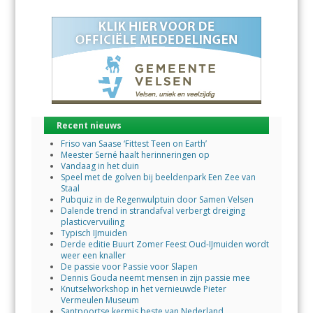
Recent nieuws
Friso van Saase ‘Fittest Teen on Earth’
Meester Serné haalt herinneringen op
Vandaag in het duin
Speel met de golven bij beeldenpark Een Zee van
Staal
Pubquiz in de Regenwulptuin door Samen Velsen
Dalende trend in strandafval verbergt dreiging
plasticvervuiling
Typisch IJmuiden
Derde editie Buurt Zomer Feest Oud-IJmuiden wordt
weer een knaller
De passie voor Passie voor Slapen
Dennis Gouda neemt mensen in zijn passie mee
Knutselworkshop in het vernieuwde Pieter
Vermeulen Museum
Santpoortse kermis beste van Nederland