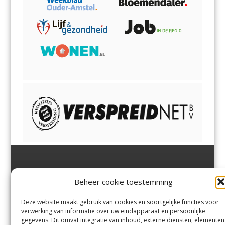
Jutter | Hofgeest
IJmuiden,
en
Velsen-Noord
Beheer cookie toestemming
Margadantstraat 34
Velserbroek
,
Velsen-Zuid,
1976 DN IJmuiden
Santpoort-Noord
,
Santpoort-
0255-533900
Zuid
,
Driehuis
en
Deze website maakt gebruik van cookies en soortgelijke functies voor
info@jutter.nl
of
info@hofgee
Spaarnwoude
.
verwerking van informatie over uw eindapparaat en persoonlijke
st.nl
gegevens. Dit omvat integratie van inhoud, externe diensten, elementen