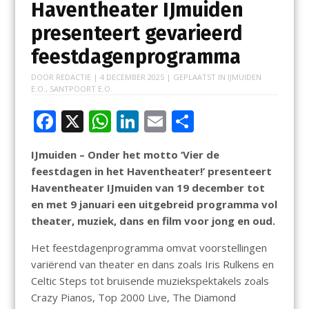
Haventheater IJmuiden
presenteert gevarieerd
feestdagenprogramma
DOOR
REDACTIE
|
4 DECEMBER 2025
| GEPLAATST IN
IJMUIDEN
E.O.
,
SANTPOORT E.O.
F
X
W
Li
E
D
ac
h
n
m
el
IJmuiden – Onder het motto ‘Vier de
e
at
k
ai
e
feestdagen in het Haventheater!’ presenteert
b
s
e
l
n
Haventheater IJmuiden van 19 december tot
o
A
dI
en met 9 januari een uitgebreid programma vol
theater, muziek, dans en film voor jong en oud.
o
p
n
k
p
Het feestdagenprogramma omvat voorstellingen
variërend van theater en dans zoals Iris Rulkens en
Celtic Steps tot bruisende muziekspektakels zoals
Crazy Pianos, Top 2000 Live, The Diamond