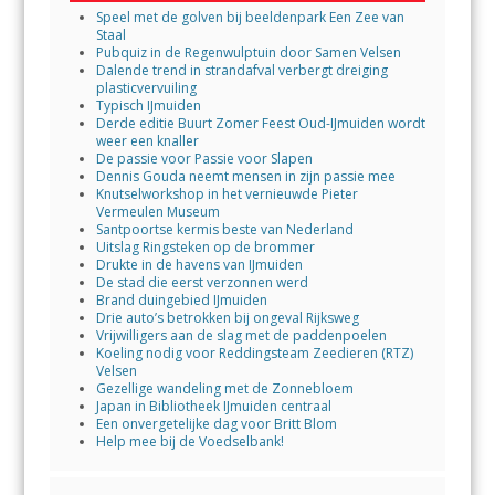
Speel met de golven bij beeldenpark Een Zee van
Staal
Pubquiz in de Regenwulptuin door Samen Velsen
Dalende trend in strandafval verbergt dreiging
plasticvervuiling
Typisch IJmuiden
Derde editie Buurt Zomer Feest Oud-IJmuiden wordt
weer een knaller
De passie voor Passie voor Slapen
Dennis Gouda neemt mensen in zijn passie mee
Knutselworkshop in het vernieuwde Pieter
Vermeulen Museum
Santpoortse kermis beste van Nederland
Uitslag Ringsteken op de brommer
Drukte in de havens van IJmuiden
De stad die eerst verzonnen werd
Brand duingebied IJmuiden
Drie auto’s betrokken bij ongeval Rijksweg
Vrijwilligers aan de slag met de paddenpoelen
Koeling nodig voor Reddingsteam Zeedieren (RTZ)
Velsen
Gezellige wandeling met de Zonnebloem
Japan in Bibliotheek IJmuiden centraal
Een onvergetelijke dag voor Britt Blom
Help mee bij de Voedselbank!