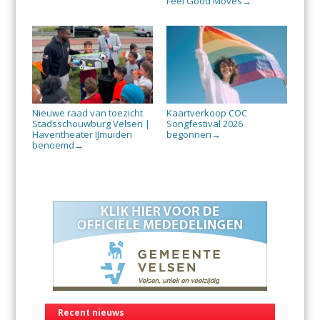
Feel Good Moves
→
Nieuwe raad van toezicht
Kaartverkoop COC
Stadsschouwburg Velsen |
Songfestival 2026
Haventheater IJmuiden
begonnen
→
benoemd
→
Recent nieuws