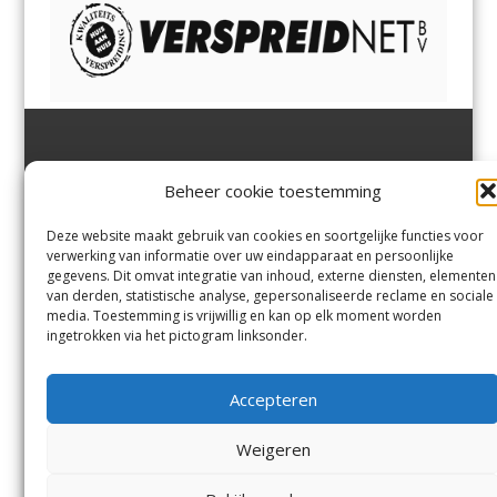
Jutter | Hofgeest
IJmuiden,
en
Velsen-Noord
Beheer cookie toestemming
Margadantstraat 34
Velserbroek
,
Velsen-Zuid,
1976 DN IJmuiden
Santpoort-Noord
,
Santpoort-
0255-533900
Zuid
,
Driehuis
en
Deze website maakt gebruik van cookies en soortgelijke functies voor
info@jutter.nl
of
info@hofgee
Spaarnwoude
.
verwerking van informatie over uw eindapparaat en persoonlijke
st.nl
gegevens. Dit omvat integratie van inhoud, externe diensten, elementen
van derden, statistische analyse, gepersonaliseerde reclame en sociale
media. Toestemming is vrijwillig en kan op elk moment worden
Contact
ingetrokken via het pictogram linksonder.
Andere uitgaven
Bezorgklacht
Ophaalpunten
Accepteren
Vacatures
Voorwaarden
Privacyverklaring
Weigeren