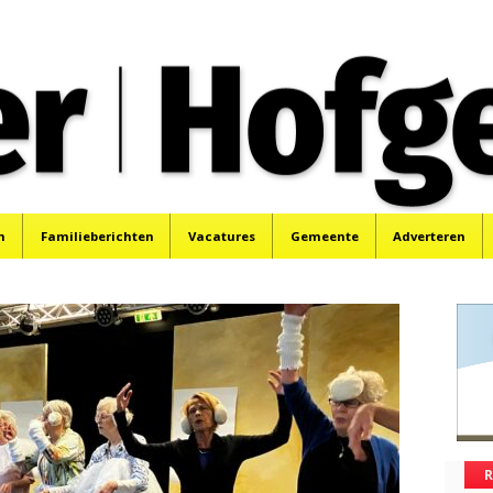
oek, Santpoort, Driehuis en Spaarnwoude.
n
Familieberichten
Vacatures
Gemeente
Adverteren
R