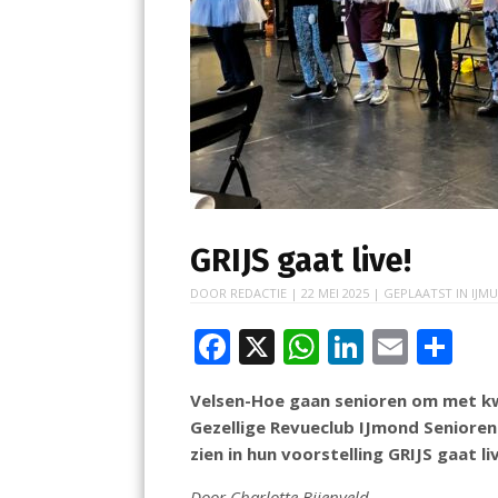
GRIJS gaat live!
DOOR
REDACTIE
|
22 MEI 2025
| GEPLAATST IN
IJMU
F
X
W
Li
E
D
ac
h
n
m
el
Velsen-Hoe gaan senioren om met kw
e
at
k
ai
e
Gezellige Revueclub IJmond Senioren 
b
s
e
l
n
zien in hun voorstelling GRIJS gaat li
o
A
dI
Door Charlotte Bijenveld