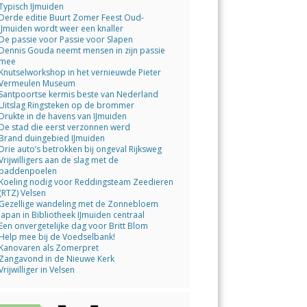
Typisch IJmuiden
Derde editie Buurt Zomer Feest Oud-
IJmuiden wordt weer een knaller
De passie voor Passie voor Slapen
Dennis Gouda neemt mensen in zijn passie
mee
Knutselworkshop in het vernieuwde Pieter
Vermeulen Museum
Santpoortse kermis beste van Nederland
Uitslag Ringsteken op de brommer
Drukte in de havens van IJmuiden
De stad die eerst verzonnen werd
Brand duingebied IJmuiden
Drie auto’s betrokken bij ongeval Rijksweg
Vrijwilligers aan de slag met de
paddenpoelen
Koeling nodig voor Reddingsteam Zeedieren
(RTZ) Velsen
Gezellige wandeling met de Zonnebloem
Japan in Bibliotheek IJmuiden centraal
Een onvergetelijke dag voor Britt Blom
Help mee bij de Voedselbank!
Kanovaren als Zomerpret
Zangavond in de Nieuwe Kerk
Vrijwilliger in Velsen