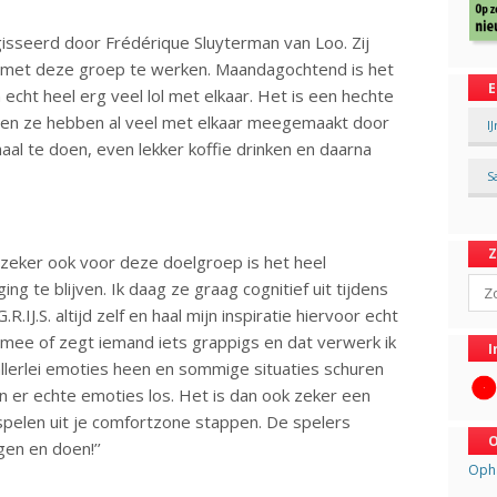
isseerd door Frédérique Sluyterman van Loo. Zij
eek met deze groep te werken. Maandagochtend is het
E
 echt heel erg veel lol met elkaar. Het is een hechte
en ze hebben al veel met elkaar meegemaakt door
I
rhaal te doen, even lekker koffie drinken en daarna
S
 zeker ook voor deze doelgroep is het heel
Sear
ng te blijven. Ik daag ze graag cognitief uit tijdens
.R.IJ.S. altijd zelf en haal mijn inspiratie hiervoor echt
 mee of zegt iemand iets grappigs en dat verwerk ik
I
 allerlei emoties heen en sommige situaties schuren
n er echte emoties los. Het is dan ook zeker een
lspelen uit je comfortzone stappen. De spelers
O
gen en doen!’’
Opha