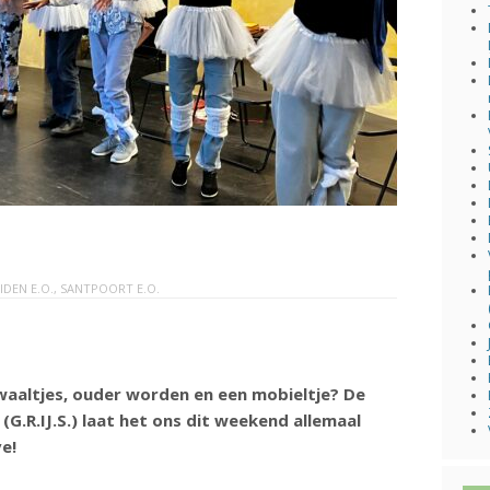
IDEN E.O.
,
SANTPOORT E.O.
aaltjes, ouder worden en een mobieltje? De
(G.R.IJ.S.) laat het ons dit weekend allemaal
ve!