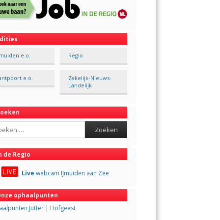
dities
Jmuiden e.o.
Regio
antpoort e.o.
Zakelijk-Nieuws-
Landelijk
Zoeken
ch
n de Regio
Live
webcam IJmuiden aan Zee
nze ophaalpunten
alpunten Jutter | Hofgeest