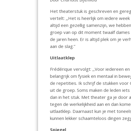
o
p
n
Het theaterstuk is geschreven en gereg
k
p
vertelt: ,,Het is heerlijk om iedere w
altijd een gezellig samenzijn, we hebben
groep van op dit moment twaalf dames 
de jaren heen. Er is altijd plek om je ve
aan de slag.’’
Uitlaatklep
Frédérique vervolgt: ,,Voor iedereen en
belangrijk om fysiek en mentaal in bewegi
de repetities. Ik schrijf de stukken voor G
uit de groep. Soms maken de leden iets
dan in het stuk. Met theater ga je door
tegen de werkelijkheid aan en dan kome
uitlaatklep. Daarnaast kun je met tonee
kunnen lekker schaamteloos dingen zeg
Spiegel