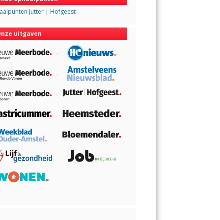
alpunten Jutter | Hofgeest
nze uitgaven