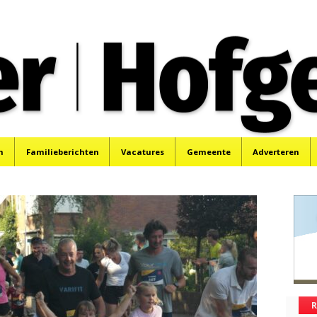
oek, Santpoort, Driehuis en Spaarnwoude.
n
Familieberichten
Vacatures
Gemeente
Adverteren
R