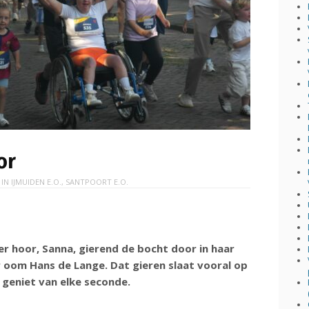
or
 IN
IJMUIDEN E.O.
,
SANTPOORT E.O.
r hoor, Sanna, gierend de bocht door in haar
 oom Hans de Lange. Dat gieren slaat vooral op
 geniet van elke seconde.