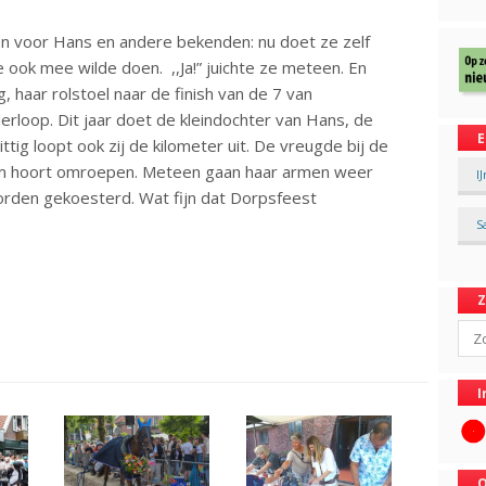
hen voor Hans en andere bekenden: nu doet ze zelf
 ook mee wilde doen. ,,Ja!” juichte ze meteen. En
g, haar rolstoel naar de finish van de 7 van
derloop. Dit jaar doet de kleindochter van Hans, de
E
ttig loopt ook zij de kilometer uit. De vreugde bij de
naam hoort omroepen. Meteen gaan haar armen weer
I
orden gekoesterd. Wat fijn dat Dorpsfeest
S
Sear
I
O