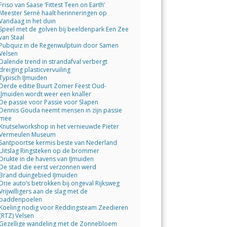
Friso van Saase ‘Fittest Teen on Earth’
Meester Serné haalt herinneringen op
Vandaag in het duin
Speel met de golven bij beeldenpark Een Zee
van Staal
Pubquiz in de Regenwulptuin door Samen
Velsen
Dalende trend in strandafval verbergt
dreiging plasticvervuiling
Typisch IJmuiden
Derde editie Buurt Zomer Feest Oud-
IJmuiden wordt weer een knaller
De passie voor Passie voor Slapen
Dennis Gouda neemt mensen in zijn passie
mee
Knutselworkshop in het vernieuwde Pieter
Vermeulen Museum
Santpoortse kermis beste van Nederland
Uitslag Ringsteken op de brommer
Drukte in de havens van IJmuiden
De stad die eerst verzonnen werd
Brand duingebied IJmuiden
Drie auto’s betrokken bij ongeval Rijksweg
Vrijwilligers aan de slag met de
paddenpoelen
Koeling nodig voor Reddingsteam Zeedieren
(RTZ) Velsen
Gezellige wandeling met de Zonnebloem