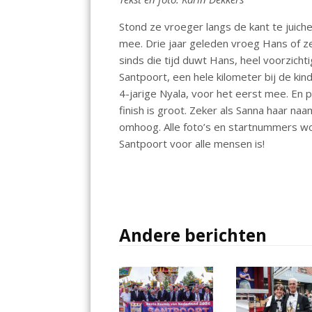
o
p
n
Stond ze vroeger langs de kant te juic
k
p
mee. Drie jaar geleden vroeg Hans of ze
sinds die tijd duwt Hans, heel voorzichti
Santpoort, een hele kilometer bij de kin
4-jarige Nyala, voor het eerst mee. En pi
finish is groot. Zeker als Sanna haar 
omhoog. Alle foto’s en startnummers w
Santpoort voor alle mensen is!
Andere berichten