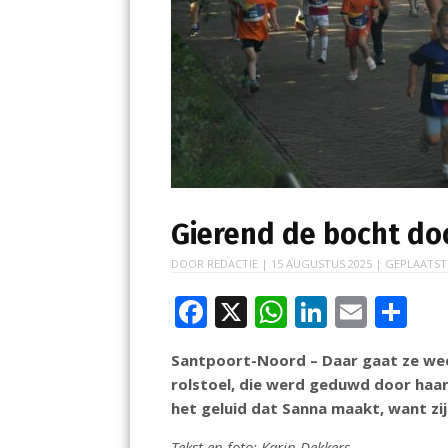
Gierend de bocht do
DOOR
REDACTIE
|
15 AUGUSTUS 2025
| GEPLAATST
F
X
W
Li
E
D
ac
h
n
m
el
Santpoort-Noord – Daar gaat ze wee
e
at
k
ai
e
rolstoel, die werd geduwd door haar
b
s
e
l
n
het geluid dat Sanna maakt, want zij
o
A
dI
Tekst en foto: Karin Dekkers