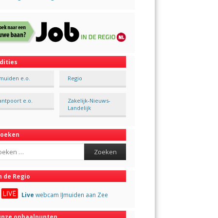
dities
Jmuiden e.o.
Regio
antpoort e.o.
Zakelijk-Nieuws-
Landelijk
Zoeken
ch
n de Regio
Live
webcam IJmuiden aan Zee
nze ophaalpunten