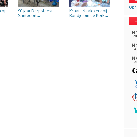
Opha
n op
90 jaar Dorpsfeest
Kraam Naaldkerk bij
Santpoort
Rondje om de Kerk
→
→
O