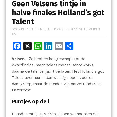
Geen Velsens tintje in
halve finales Holland’s got
Talent
DOOR
REDACTIE
|
2 NOVEMBER 2025
| GEPLAATST IN
IJMUIDEN
E.O.
F
X
W
Li
E
D
ac
h
n
m
el
Velsen
– Ze hebben het geschopt tot de
e
at
k
ai
e
kwartfinales, maar helaas moest Danceworks
b
s
e
l
n
daarna de talentenjacht verlaten. Het Holland’s got
o
A
dI
Talent-avontuur is dan wel afgelopen voor de
dansgroep, maar de meiden zijn ontzettend trots.
o
p
n
En terecht.
k
p
Puntjes op de i
Dansdocent Quinty Krab: ,,Toen we hoorden dat