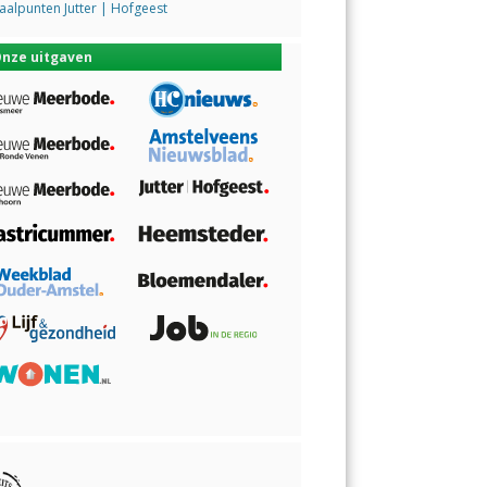
alpunten Jutter | Hofgeest
nze uitgaven