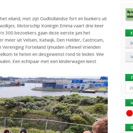
et eiland, met zijn Oudhollandse fort en bunkers uit
jn wolkjes. Motorschip Koningin Emma vaart drie keer
o’n 300 bezoekers gaan deze eerste juni het
E
 meer uit Velsen, Katwijk, Den Helder, Castricum,
I
an Vereniging Forteiland IJmuiden oftewel Vrienden
welkom te heten en desgewenst rond te leiden. Wie
S
walen. Een echtpaar met een kinderwagen kiest
Sear
I
O