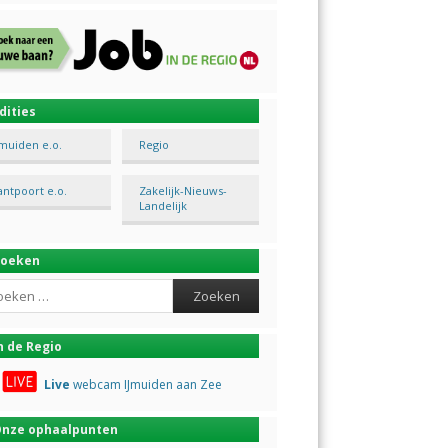
dities
Jmuiden e.o.
Regio
antpoort e.o.
Zakelijk-Nieuws-
Landelijk
Zoeken
ch
n de Regio
Live
webcam IJmuiden aan Zee
nze ophaalpunten