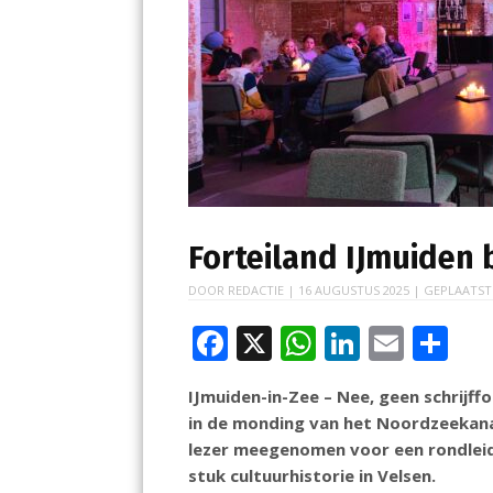
Forteiland IJmuiden bl
DOOR
REDACTIE
|
16 AUGUSTUS 2025
| GEPLAATST
F
X
W
Li
E
D
ac
h
n
m
el
IJmuiden-in-Zee – Nee, geen schrijffo
e
at
k
ai
e
in de monding van het Noordzeekanaa
b
s
e
l
n
lezer meegenomen voor een rondleid
o
A
dI
stuk cultuurhistorie in Velsen.