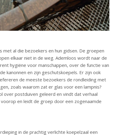
rt is met al die bezoekers en hun gidsen. De groepen
lopen elkaar niet in de weg. Ademloos wordt naar de
trent hygiëne voor manschappen, over de functie van
de kanonnen en zijn geschutskoepels. Er zijn ook
refereren de meeste bezoekers de rondleiding met
ragen, zoals waarom zat er glas voor een lampnis?
ol over postduiven geleerd en vindt dat verhaal
ng voorop en leidt de groep door een zogenaamde
eping in de prachtig verlichte koepelzaal een