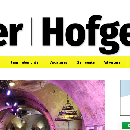
oek, Santpoort, Driehuis en Spaarnwoude.
n
Familieberichten
Vacatures
Gemeente
Adverteren
R