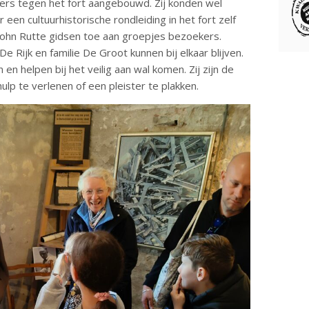
nkers tegen het fort aangebouwd. Zij konden wel
en cultuurhistorische rondleiding in het fort zelf
John Rutte gidsen toe aan groepjes bezoekers.
 De Rijk en familie De Groot kunnen bij elkaar blijven.
en helpen bij het veilig aan wal komen. Zij zijn de
lp te verlenen of een pleister te plakken.