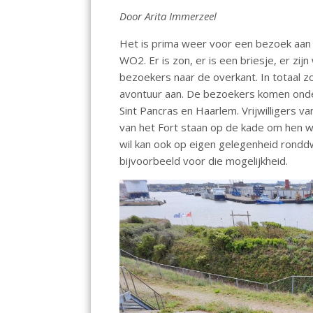
o
p
n
Door Arita Immerzeel
k
p
Het is prima weer voor een bezoek aan h
WO2. Er is zon, er is een briesje, er zi
bezoekers naar de overkant. In totaal z
avontuur aan. De bezoekers komen onder
Sint Pancras en Haarlem. Vrijwilligers v
van het Fort staan op de kade om hen 
wil kan ook op eigen gelegenheid rondd
bijvoorbeeld voor die mogelijkheid.