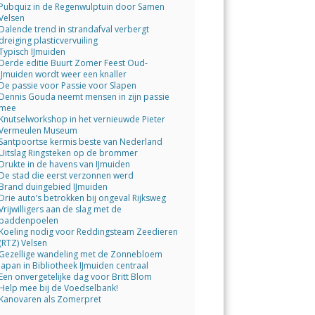
Pubquiz in de Regenwulptuin door Samen
Velsen
Dalende trend in strandafval verbergt
dreiging plasticvervuiling
Typisch IJmuiden
Derde editie Buurt Zomer Feest Oud-
IJmuiden wordt weer een knaller
De passie voor Passie voor Slapen
Dennis Gouda neemt mensen in zijn passie
mee
Knutselworkshop in het vernieuwde Pieter
Vermeulen Museum
Santpoortse kermis beste van Nederland
Uitslag Ringsteken op de brommer
Drukte in de havens van IJmuiden
De stad die eerst verzonnen werd
Brand duingebied IJmuiden
Drie auto’s betrokken bij ongeval Rijksweg
Vrijwilligers aan de slag met de
paddenpoelen
Koeling nodig voor Reddingsteam Zeedieren
(RTZ) Velsen
Gezellige wandeling met de Zonnebloem
Japan in Bibliotheek IJmuiden centraal
Een onvergetelijke dag voor Britt Blom
Help mee bij de Voedselbank!
Kanovaren als Zomerpret