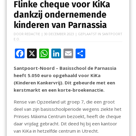
Flinke cheque voor KiKa
dankzij ondernemende
kinderen van Parnassia
DOOR
REDACTIE
|
30 DECEMBER 2023
| GEPLAATST IN
SANTPOORT
E.O.
F
X
W
Li
E
D
ac
h
n
m
el
Santpoort-Noord – Basisschool de Parnassia
e
at
k
ai
e
heeft 5.050 euro opgehaald voor KiKa
b
s
e
l
n
(Kinderen Kankervrij). Dit gebeurde met een
o
A
dI
kerstmarkt en een korte-broekenactie.
o
p
n
Rense van Opzeeland uit groep 7, die een groot
k
p
deel van zijn basisschoolperiode wegens ziekte het
Prinses Máxima Centrum bezoekt, heeft de cheque
daar vrijdag gebracht. Dit deed hij bij een kantoor
van KiKa in hetzelfde centrum in Utrecht.