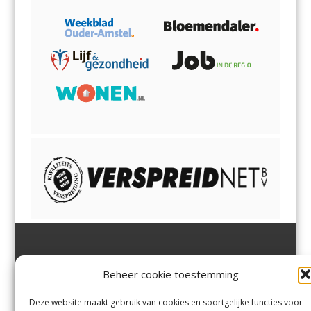
Jutter | Hofgeest
IJmuiden,
en
Velsen-Noord
Beheer cookie toestemming
Margadantstraat 34
Velserbroek
,
Velsen-Zuid,
1976 DN IJmuiden
Santpoort-Noord
,
Santpoort-
0255-533900
Zuid
,
Driehuis
en
Deze website maakt gebruik van cookies en soortgelijke functies voor