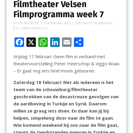
Filmtheater Velsen
Filmprogramma week 7
DOOR
REDACTIE
|
15 FEBRUARI 2023
| GEPLAATST IN
IJMUIDEN
E.O.
,
SANTPOORT E.O.
F
X
W
Li
E
D
ac
h
n
m
el
Vrijdag 17 februari: Geen film in verband met
e
at
k
ai
e
theatervoorstelling Peter Heerschop & Viggo Waas
b
s
e
l
n
– Er gaat nog iets heel moois gebeuren.
o
A
dI
Zaterdag 18 februari: Net als iedereen is het
o
p
n
team van de schouwburg/filmtheater
k
p
geschrokken van de desastreuze gevolgen van
de aardbeving in Turkije en Syrië. Daarom
willen ze graag iets doen. En daar kan jij bij
helpen, simpelweg door naar de film te gaan.
Wie komend weekend bij ons naar de film gaat,
steunt de tienduizenden mensen in Turkije en