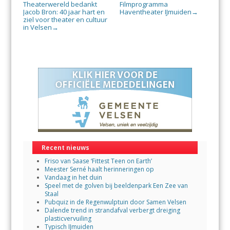
Theaterwereld bedankt
Filmprogramma
Jacob Bron: 40 jaar hart en
Haventheater IJmuiden
→
ziel voor theater en cultuur
in Velsen
→
Recent nieuws
Friso van Saase ‘Fittest Teen on Earth’
Meester Serné haalt herinneringen op
Vandaag in het duin
Speel met de golven bij beeldenpark Een Zee van
Staal
Pubquiz in de Regenwulptuin door Samen Velsen
Dalende trend in strandafval verbergt dreiging
plasticvervuiling
Typisch IJmuiden