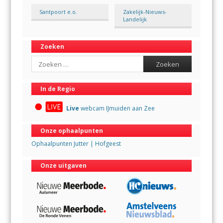
Santpoort e.o.
Zakelijk-Nieuws-
Landelijk
Zoeken
Search
In de Regio
Live
webcam IJmuiden aan Zee
Onze ophaalpunten
Ophaalpunten Jutter | Hofgeest
Onze uitgaven